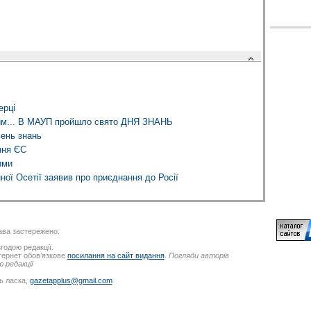
ерці
им... В МАУП пройшло свято ДНЯ ЗНАНЬ
вень знань
ння ЄС
ими
ної Осетії заявив про приєднання до Росії
ва застережено.
годою редакції.
нтернет обов’язкове
посилання на сайт видання
.
Погляди авторів
 редакції
ь ласка,
gazetapplus@gmail.com