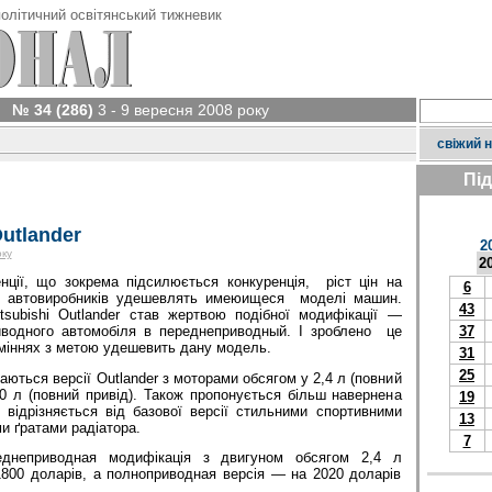
олітичний освітянський тижневик
№ 34 (286)
3 - 9 вересня 2008 року
свіжий 
Пі
utlander
2
оку
2
енції, що зокрема підсилюється конкуренція,
ріст цін на
6
 автовиробників удешевлять имеюищеся
моделі машин.
43
subishi Outlander став жертвою подібної модифікації —
иводного автомобіля в переднеприводный. І зроблено це
37
уміннях з метою удешевить дану модель.
31
25
аються версії Out­lander з моторами обсягом у 2,4 л (повний
,0 л (повний привід). Також пропонується більш навернена
19
 відрізняється від базової версії стильними спортивними
13
и ґратами радіатора.
7
днеприводная модифікація з двигуном обсягом 2,4 л
1800 доларів, а полноприводная версія — на 2020 доларів