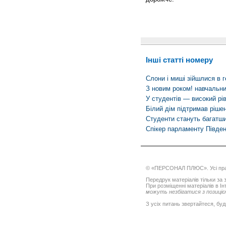
Інші статті номеру
Слони і миші зійшлися в г
З новим роком! навчальн
У студентів — високий рі
Білий дім підтримав ріше
Студенти стануть багатш
Спікер парламенту Півден
© «ПЕРСОНАЛ ПЛЮС». Усі пра
Передрук матеріалів тільки за з
При розміщенні матеріалів в І
можуть незбігатися з позицією
З усіх питань звертайтеся, буд