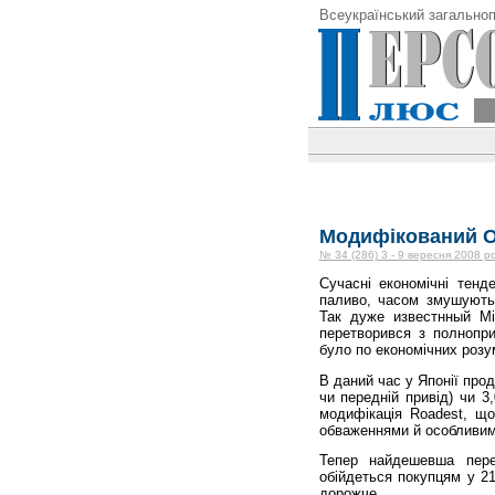
Всеукраїнський загальноп
Модифікований O
№ 34 (286) 3 - 9 вересня 2008 р
Сучасні економічні тенд
паливо, часом змушують
Так дуже известнный Mit
перетворився з полнопр
було по економічних роз
В даний час у Японії прод
чи передній привід) чи 3
модифікація Roadest, що
обваженнями й особливим
Тепер найдешевша пере
обійдеться покупцям у 2
дорожче.