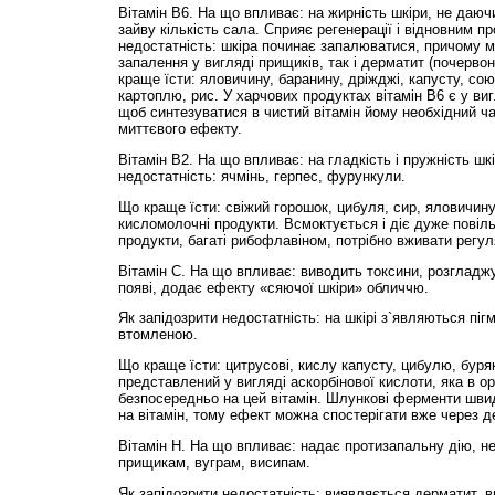
Вітамін В6. На що впливає: на жирність шкіри, не даю
зайву кількість сала. Сприяє регенерації і відновним пр
недостатність: шкіра починає запалюватися, причому м
запалення у вигляді прищиків, так і дерматит (почерво
краще їсти: яловичину, баранину, дріжджі, капусту, сою
картоплю, рис. У харчових продуктах вітамін В6 є у виг
щоб синтезуватися в чистий вітамін йому необхідний ча
миттєвого ефекту.
Вітамін В2. На що впливає: на гладкість і пружність шк
недостатність: ячмінь, герпес, фурункули.
Що краще їсти: свіжий горошок, цибуля, сир, яловичину
кисломолочні продукти. Всмоктується і діє дуже повіл
продукти, багаті рибофлавіном, потрібно вживати регул
Вітамін С. На що впливає: виводить токсини, розгладж
появі, додає ефекту «сяючої шкіри» обличчю.
Як запідозрити недостатність: на шкірі з`являються піг
втомленою.
Що краще їсти: цитрусові, кислу капусту, цибулю, буряк
представлений у вигляді аскорбінової кислоти, яка в о
безпосередньо на цей вітамін. Шлункові ферменти шви
на вітамін, тому ефект можна спостерігати вже через де
Вітамін Н. На що впливає: надає протизапальну дію, н
прищикам, вуграм, висипам.
Як запідозрити недостатність: виявляється дерматит, в