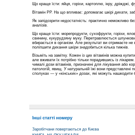
Що краще їсти: яйця, горіхи, картоплю, ікру, дріжджі, ф
Вітамін РР. На що впливає: допомагає шкірі дихати, за
Як запідозрити недостатність: практично неможливо бе
аналізів.
Що краще їсти: морепродукти, сухофрукти, горіхи, ялов
свинину, кукурудзяну муку. Перетравлюється шлунков
вбирається в організм. Але результат ви отримаєте не 
поліпшити дихання шкіри знадобиться кілька тижнів.
Візьміть на замітку. Кожен із цих вітамінів можна купити
але вживати їх потрібно тільки порадившись із лікарем.
чималі дози вітамінів, призначені для лікування або ко
патологій, явищ. У натуральній їжі вони представлені по
сполуках — у «кінських» дозах, які можуть нашкодити 
Інші статті номеру
Заробітчани повертаються до Києва