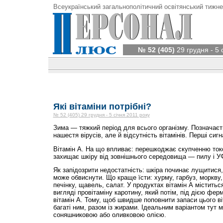
Всеукраїнський загальнополітичний освітянський тижне
№ 52 (405)
29 грудня - 5 
Які вітаміни потрібні?
№ 52 (405) 29 грудня - 5 січня 2011 року
Зима — тяжкий період для всього організму. Позначаєть
нашестя вірусів, але й відсутність вітамінів. Перші сиг
Вітамін А. На що впливає: перешкоджає скупченню токс
захищає шкіру від зовнішнього середовища — пилу і У
Як запідозрити недостатність: шкіра починає лущитися, 
може обвиснути. Що краще їсти: хурму, гарбуз, моркву,
печінку, щавель, салат. У продуктах вітамін А міститься
вигляді провітаміну каротину, який потім, під дією фер
вітамін А. Тому, щоб швидше поповнити запаси цього ві
багаті ним, разом із жирами. Ідеальним варіантом тут 
соняшниковою або оливковою олією.