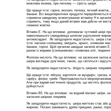
можлива екзема, при легкому — сірість шкіри.
Що краще їсти: горіхи, молоко, печінку, яєчний жовток, 
банани. Всі вищеперелічені продукти переробляються 
сприяючи швидкому всмоктуванню вітаміну Н в організм
сприяють, тому якщо даний вітамін вам дійсно не виста
смажені жовтки.
Вітамін Е. На що впливає: допомагає чутливій шкірі пр
навколишнього середовища шляхом ущільнення жирової
антиоксидант. Як запідозрити недостатність: шкіра ста
їсти: насіння соняшнику, мигдаль, арахіс, оливкове мас
банани, горіхи. Щоб організм швидше засвоїв вітамін Е,
разом із жирами (соняшникова і оливкова олії, тваринні
Фолієва кислота. На що впливає: на засвоєння заліза в
шкіра виглядає рум`яною, такою, що світиться і відсутн
Як запідозрити недостатність: блідість шкірних покривів
Що краще їсти: яблука, картопля «в мундирі», гречка, я
гарбуз, фініки, гриби. Перетравлюється мікроорганізм
Але при вариві-кип`яченні продуктів, що містять фолієв
руйнується.
Вітамін В5. На що впливає: на водний баланс шкіри, на
загоєння шкірних покривів.
Як запідозрити недостатність: шкіра миттєво стає або 
жирною. Погано заживають дрібні прищики, ранки, поріз