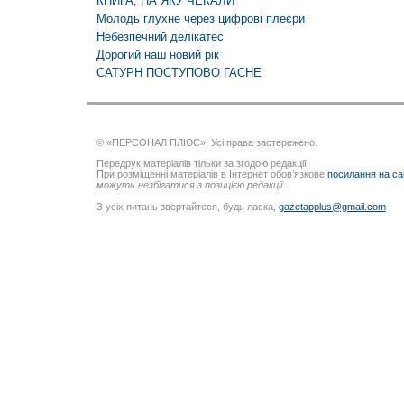
КНИГА, НА ЯКУ ЧЕКАЛИ
Молодь глухне через цифрові плеєри
Небезпечний делікатес
Дорогий наш новий рік
САТУРН ПОСТУПОВО ГАСНЕ
© «ПЕРСОНАЛ ПЛЮС». Усі права застережено.
Передрук матеріалів тільки за згодою редакції.
При розміщенні матеріалів в Інтернет обов’язкове
посилання на са
можуть незбігатися з позицією редакції
З усіх питань звертайтеся, будь ласка,
gazetapplus@gmail.com