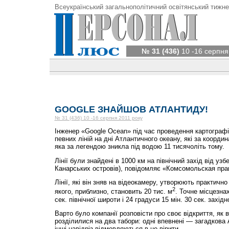
Всеукраїнський загальнополітичний освітянський тижне
№ 31 (436)
10 -16 серпня
GOOGLE ЗНАЙШОВ АТЛАНТИДУ!
№ 31 (436) 10 -16 серпня 2011 року
Інженер «Google Ocean» під час проведення картографі
певних ліній на дні Атлантичного океану, які за коорд
яка за легендою зникла під водою 11 тисячоліть тому.
Лінії були знайдені в 1000 км на північний захід від уз
Канарських островів), повідомляє «Комсомольская прав
Лінії, які він зняв на відеокамеру, утворюють практичн
2
якого, приблизно, становить 20 тис. м
. Точне місцезна
сек. північної широти і 24 градуси 15 мін. 30 сек. західн
Варто було компанії розповісти про своє відкриття, як в
розділилися на два табори: одні впевнені — загадкова
інші навідріз відмовляються в це вірити.