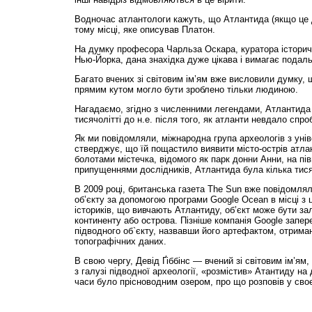
Водночас атлантологи кажуть, що Атлантида (якщо це 
тому місці, яке описував Платон.
На думку професора Чарльза Оскара, куратора історично
Нью-Йорка, дана знахідка дуже цікава і вимагає подаль
Багато вчених зі світовим ім’ям вже висловили думку, 
прямим кутом могло бути зроблено тільки людиною.
Нагадаємо, згідно з численними легендами, Атлантида 
тисячолітті до н.е. після того, як атланти невдало спр
Як ми повідомляли, міжнародна група археологів з ун
стверджує, що їй пощастило виявити місто-острів атланті
болотами містечка, відомого як парк донни Анни, на півн
припущеннями дослідників, Атлантида була кілька тися
В 2009 році, британська газета The Sun вже повідомля
об’єкту за допомогою програми Google Ocean в місці з
істориків, що вивчають Атлантиду, об’єкт може бути з
континенту або острова. Пізніше компанія Google запер
підводного об`єкту, назвавши його артефактом, отрима
топографічних даних.
В свою чергу, Девід Ґіббінс — вчений зі світовим ім’ям
з галузі підводної археології, «розмістив» Атантиду на 
часи було прісноводним озером, про що розповів у сво