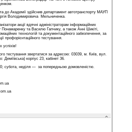
енком.
іста до Академії здійснив департамент автотранспорту МАУП
ергія Володимировича Мельниченка.
анізатори акції вдячні адміністраторам інформаційних
Понамаренку та Василю Гапчику, а також Анні Шикіті,
рмаційних технологій та документаційного забезпечення, за
ції профорієнтаційного тестування.
 успіхів!
го тестування звертатися за адресою: 03039, м. Київ, вул.
о: Деміївська) корпус 23, кабінет 36.
8.00; субота, неділя — за попередньою домовленістю.
om.ua
com.ua