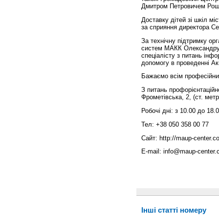
Дмитром Петровичем Рощ
Доставку дітей зі шкіл м
за сприяння директора С
За технічну підтримку орг
систем МАКК Олександру 
спеціалісту з питань інфо
допомогу в проведенні Ак
Бажаємо всім професійних
З питань профорієнтаційно
Фрометівська, 2, (ст. метр
Робочі дні: з 10.00 до 1
Тел: +38 050 358 00 77
Сайт: http://maup-center.c
E-mail: info@maup-center.
Інші статті номеру