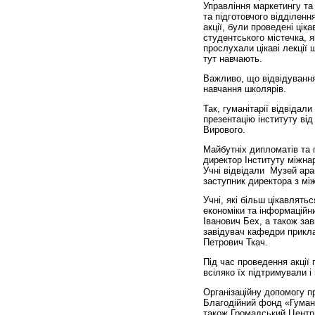
Управління маркетингу та
та підготовчого відділенн
акції, були проведені цік
студентського містечка, 
прослухали цікаві лекції 
тут навчають.
Важливо, що відвідування
навчання школярів.
Так, гуманітарії відвідал
презентацію інституту ві
Вирового.
Майбутніх дипломатів та 
директор Інституту міжна
Учні відвідали Музей ара
заступник директора з мі
Учні, які більш цікавлять
економіки та інформаційн
Іванович Бех, а також за
завідувач кафедри прикла
Петрович Ткач.
Під час проведення акції 
всіляко їх підтримували 
Організаційну допомогу п
Благодійний фонд «Гумані
також Громадський Центр 