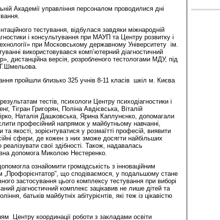
ьній Академії управління персоналом проводилися дні
вання.
нтаційного тестування, відбулася завдяки міжнародній
агностики і консультування при МАУП та Центру розвитку і
технології» при Московському державному Університету ім.
уванні використовувався комп’ютерний діагностичний
», дистанційна версія, розробленого тестологами МДУ, під
.Г.Шмельова.
вання пройшли близько 325 учнів 8-11 класів шкіл м. Києва
результатам тестів, психологи Центру психодіагностики і
нг, Тігран Григорян, Поліна Авдієвська, Віталій
рко, Наталія Дашковська, Ярина Каплунєнко, допомагали
слити професійний напрямок у майбутньому навчанні,
и та якості, зорієнтуватися у розмаїтті професій, виявити
ійні сфери, де кожен з них зможе досягти найбільших
 реалізувати свої здібності. Також, надавалась
ивна допомога Миколою Нестеренко.
допомогла ознайомити громадськість з інноваційним
м „Профорієнтатор”, що сподіваємося, у подальшому стане
ного застосування цього комплексу тестування при виборі
ваний діагностичний комплекс зацікавив не лише дітей та
іння, батьків майбутніх абітурієнтів, які теж із цікавістю
нням Центру координації роботи з закладами освіти