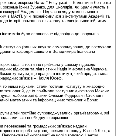
 реклами, зокрема Наталії Ревуцької і Валентини Левченко
я, зокрема Ірини Зубенко, для школярів, які брали участь в
аві екскурсії Академією. Під час огляду мальовничого
яким є МАУП, учні познайомилися з інститутами Академії та
щодо історії навчального закладу та спеціальностей, яким
 інститутів було сплановане відповідно до напрямків
и Інститут соціальних наук та самоврядування, де послухали
д доцента кафедри соціології Володимира Івановича
перекладачів гостинно приймала у своєму підрозділі
родних відносин та лінгвістики Надія Миколаївна Чернуха.
бської культури, що працює в інституті, який представила
жнародних зв’язків – Нахля Юсеф.
ся точними науками, стали гостями Інституту міжнародної
их технологій, де їх приймали заступник директора Максим
відувач лабораторії фізики Олексій Федорович Стєклов і
дної математики та інформаційних технологій Борис
групи дітей постійно супроводжувались організаторами, які
і надавали всю необхідну інформацію.
ри перевезенні та громадських зв’язках надали
тарного співробітництва», президент фонду Євгеній Ленг, а
„Перспектива-Виноградар” на чолі з головою Центру