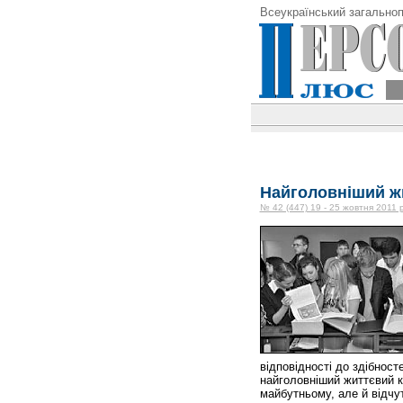
Всеукраїнський загальноп
Найголовніший жи
№ 42 (447) 19 - 25 жовтня 2011 
відповідності до здібност
найголовніший життєвий к
майбутньому, але й відчут