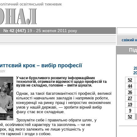
олітичний освітянський тижневик
№ 42 (447)
19 - 25 жовтня 2011 року
свіжий 
Пі
ттєвий крок – вибір професії
2
року
2
У часи бурхливого розвитку інформаційних
52
технологій, отримати відомості щодо професій та
вузів не складно, головне – вміти шукати.
44
36
Однак, за такої багатоманітності професій, великої
кількості навчальних закладів і напрямків роботи,
27
конкуренції на ринку праці і непростих економічних
19
умов у нашій державі, — зробити вірний вибір
9
фаху стає все складніше.
52
Зрозуміти себе і правильно обрати шлях, у
ей, особливостей характеру та захоплень – чи не
рок, від якого залежить не лише успішність у
тя гармонії і згоди з собою.