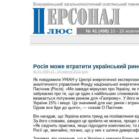
Всеукраїнський загальнополітичний освітянський тижне
№ 41 (498)
10 - 16 жовтн
Росія може втратити український рин
№ 41 (498) 10 - 16 жовтня 2012 року
Як повідомили УНІАН у Центрі енергетичної експертизи 
аналітичного управління Фонду національної енергетич
Пасічник (Росія). «Ми завжди міркуємо про Україну, як 
забуваємо про те, що це один з найбільших споживачів р
вважається потужним ринком для «Газпрому». У його ек
України 15% і вище. Це значимий для нас ринок і втрач
Однак все йде до цього», — сказав О.Пасічник.
Він нагадав, що Україна взяла тренд на позбавлення від
За його словами, швидко це зробити не можна, процес 
«Як свідчить практика, якщо підходити комплексно, то 
Росії це, звичайно, погано, що у них є шляхи диверсифі
Зокрема, він зазначив, що в України є кредити Банку р