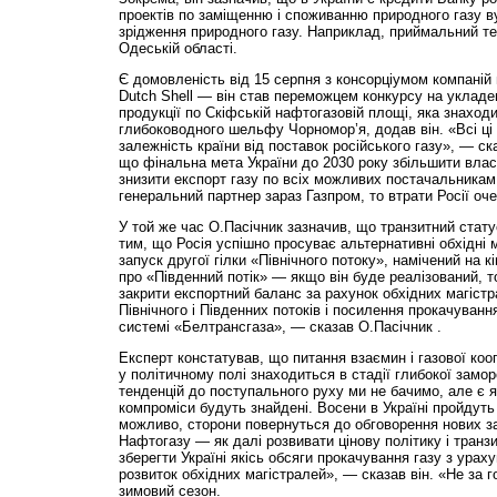
проектів по заміщенню і споживанню природного газу ву
зрідження природного газу. Наприклад, приймальний т
Одеській області.
Є домовленість від 15 серпня з консорціумом компаній н
Dutch Shell — він став переможцем конкурсу на укладе
продукції по Скіфській нафтогазовій площі, яка знаходи
глибоководного шельфу Чорномор’я, додав він. «Всі ц
залежність країни від поставок російського газу», — ск
що фінальна мета України до 2030 року збільшити вла
знизити експорт газу по всіх можливих постачальника
генеральний партнер зараз Газпром, то втрати Росії оче
У той же час О.Пасічник зазначив, що транзитний стату
тим, що Росія успішно просуває альтернативні обхідні 
запуск другої гілки «Північного потоку», намічений на кі
про «Південний потік» — якщо він буде реалізований, т
закрити експортний баланс за рахунок обхідних магістр
Північного і Південних потоків і посилення прокачуванн
системі «Белтранcгаза», — сказав О.Пасічник .
Експерт констатував, що питання взаємин і газової коо
у політичному полі знаходиться в стадії глибокої замор
тенденцій до поступального руху ми не бачимо, але є як
компроміси будуть знайдені. Восени в Україні пройдуть
можливо, сторони повернуться до обговорення нових з
Нафтогазу — як далі розвивати цінову політику і транзи
зберегти Україні якісь обсяги прокачування газу з ура
розвиток обхідних магістралей», — сказав він. «Не за г
зимовий сезон.