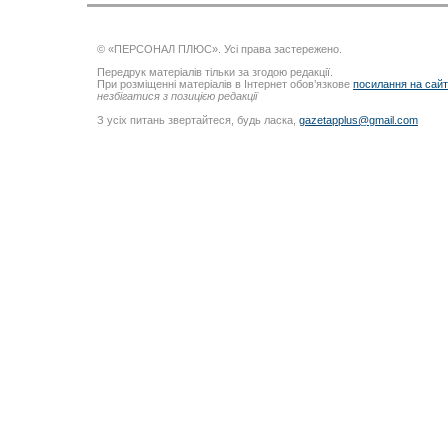
© «ПЕРСОНАЛ ПЛЮС». Усі права застережено.
Передрук матеріалів тільки за згодою редакції.
При розміщенні матеріалів в Інтернет обов’язкове
посилання на сай
незбігатися з позицією редакції
З усіх питань звертайтеся, будь ласка,
gazetapplus@gmail.com