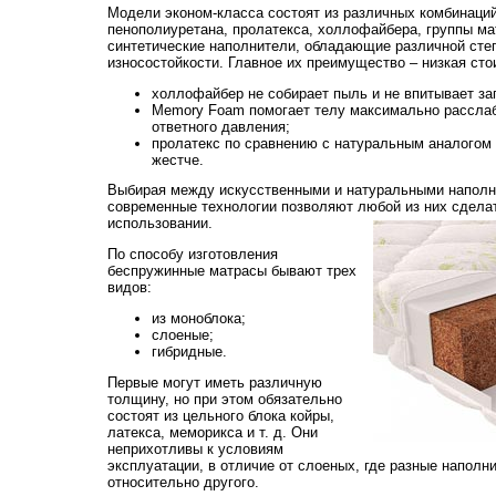
Модели эконом-класса состоят из различных комбинаци
пенополиуретана, пролатекса, холлофайбера, группы ма
синтетические наполнители, обладающие различной степ
износостойкости. Главное их преимущество – низкая стои
холлофайбер не собирает пыль и не впитывает за
Memory Foam помогает телу максимально расслаб
ответного давления;
пролатекс по сравнению с натуральным аналогом 
жестче.
Выбирая между искусственными и натуральными наполни
современные технологии позволяют любой из них сдела
использовании.
По способу изготовления
беспружинные матрасы бывают трех
видов:
из моноблока;
слоеные;
гибридные.
Первые могут иметь различную
толщину, но при этом обязательно
состоят из цельного блока койры,
латекса, меморикса и т. д. Они
неприхотливы к условиям
эксплуатации, в отличие от слоеных, где разные наполн
относительно другого.