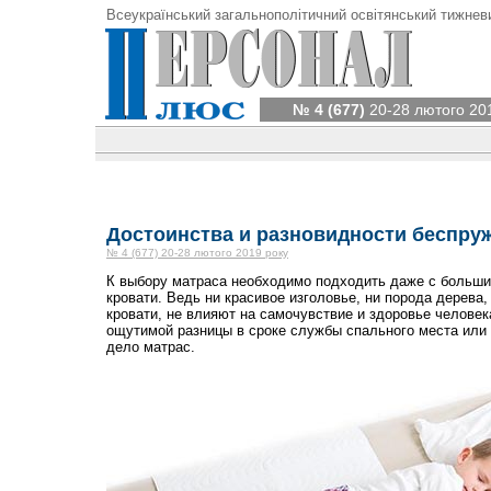
Всеукраїнський загальнополітичний освітянський тижнев
№ 4 (677)
20-28 лютого 20
Достоинства и разновидности беспру
№ 4 (677) 20-28 лютого 2019 року
К выбору матраса необходимо подходить даже с больши
кровати. Ведь ни красивое изголовье, ни порода дерева,
кровати, не влияют на самочувствие и здоровье человек
ощутимой разницы в сроке службы спального места или 
дело матрас.