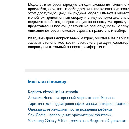
Модель, в которой чередуются одинаковые по толщине к
прослойки, сочетает в себе достоинства каждого исполь
этом доступную цену. Гибридные модели имеют в качес
моноблок, дополненный сверху и снизу вспомогательны
изделию свойства, недостающие основному материалу. Н
представлены все существующие разновидности беспру
описание которых поможет сделать правильный выбор.
Итак, выбирая беспружинный матрас, учитывайте свойств
зависит степень жесткости, срок эксплуатации, характе
опорно-двигательный аппарат, комфорт сна.
Інші статті номеру
Користь вітамінів і мінералів
Аскания Нова - затерянный мир в степях Украины
Таргетинг для підвищення ефективності інтернет-торгівлі
Одежда для женщины после рождения ребенка
Sex Game - воплощение эротических фантазий
Samsung Galaxy S10e – роскошь в бюджетной упаковке