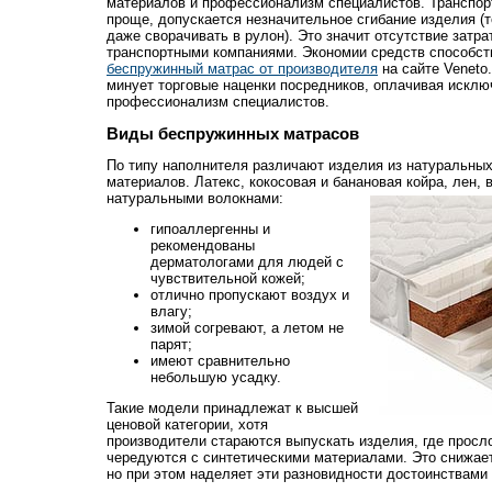
материалов и профессионализм специалистов. Транспор
проще, допускается незначительное сгибание изделия (
даже сворачивать в рулон). Это значит отсутствие затра
транспортными компаниями. Экономии средств способст
беспружинный матрас от производителя
на сайте Veneto
минует торговые наценки посредников, оплачивая исклю
профессионализм специалистов.
Виды беспружинных матрасов
По типу наполнителя различают изделия из натуральных
материалов. Латекс, кокосовая и банановая койра, лен, 
натуральными волокнами:
гипоаллергенны и
рекомендованы
дерматологами для людей с
чувствительной кожей;
отлично пропускают воздух и
влагу;
зимой согревают, а летом не
парят;
имеют сравнительно
небольшую усадку.
Такие модели принадлежат к высшей
ценовой категории, хотя
производители стараются выпускать изделия, где просло
чередуются с синтетическими материалами. Это снижает
но при этом наделяет эти разновидности достоинствами