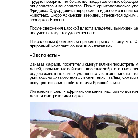
Трудно поверить, но богатство представленных образцо
овцеводства и коневодства. Позже орнитологическое увл
Фридриха Эдуардовича переросло в идею сохранения к
животных. Скоро Асканский зверинец становится одним 
зоопарков Европы.
После свержения царской власти владелец вынужден бе
получает статус государственного.
Накопленный фонд живой природы привёл к тому, что 
природный комплекс со всеми обитателями.
«Экспонаты»
Заказав сафари, посетители смогут вблизи посмотреть м
ланей, порывистых сайгаков, весёлых зебр, статных оле
редкие животные самых удаленных уголков планеты. Бо
уничтожило «старожилов» - волки, лисы, зайцы, хомяки 
сосуществования с обитателями Красной книги.
Интересный факт - африканские канны настолько довер
доятся смотрителями парка.