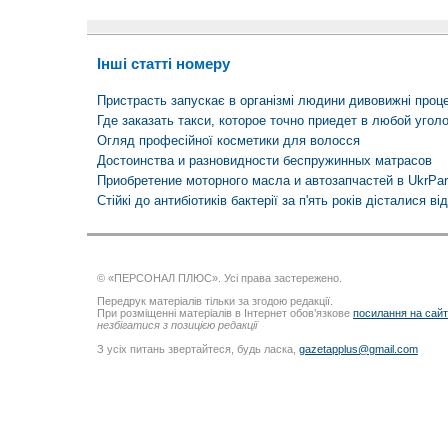
Інші статті номеру
Пристрасть запускає в організмі людини дивовижні проц
Где заказать такси, которое точно приедет в любой угол
Огляд професійної косметики для волосся
Достоинства и разновидности беспружинных матрасов
Приобретение моторного масла и автозапчастей в UkrPar
Стійкі до антибіотиків бактерії за п'ять років дісталися ві
© «ПЕРСОНАЛ ПЛЮС». Усі права застережено.
Передрук матеріалів тільки за згодою редакції.
При розміщенні матеріалів в Інтернет обов’язкове
посилання на сай
незбігатися з позицією редакції
З усіх питань звертайтеся, будь ласка,
gazetapplus@gmail.com