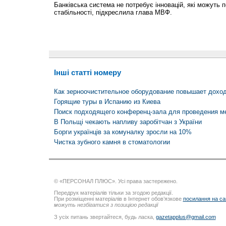
Банківська система не потребує інновацій, які можуть п
стабільності, підкреслила глава МВФ.
Інші статті номеру
Как зерноочистительное оборудование повышает дохо
Горящие туры в Испанию из Киева
Поиск подходящего конференц-зала для проведения м
В Польщі чекають напливу заробітчан з України
Борги українців за комуналку зросли на 10%
Чистка зубного камня в стоматологии
© «ПЕРСОНАЛ ПЛЮС». Усі права застережено.
Передрук матеріалів тільки за згодою редакції.
При розміщенні матеріалів в Інтернет обов’язкове
посилання на са
можуть незбігатися з позицією редакції
З усіх питань звертайтеся, будь ласка,
gazetapplus@gmail.com