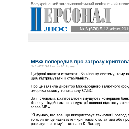
Всеукраїнський загальнополітичний освітянський тижне
№ 6 (679)
5-12 квітня 201
МВФ попередив про загрозу криптов
№ 6 (679) 5-12 квітня 2019 року
Цифрові валюти стрясають банківську систему, тому в
щоб підтримувати її стабільність.
Про це заявила директор Міжнародного валютного фонду
американському телеканалу CNBC.
За її словами, криптовалюти змушують комерційні бан
бізнесу. Подібні зміни в індустрії повинні відстежувати
глава МВФ.
"Я думаю, що все, що використовує технології розподі
того, як ви це називаєте - криптовалюта, активи або пр
розхитує систему", - сказала К. Лагард.