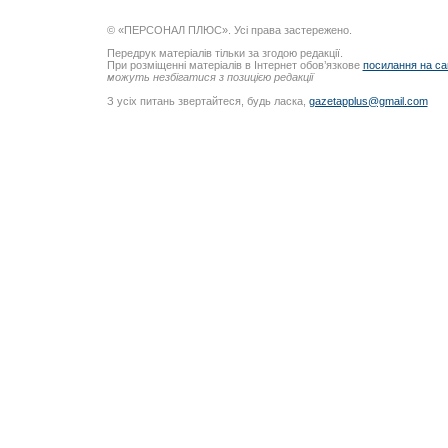
© «ПЕРСОНАЛ ПЛЮС». Усі права застережено.
Передрук матеріалів тільки за згодою редакції.
При розміщенні матеріалів в Інтернет обов’язкове
посилання на са
можуть незбігатися з позицією редакції
З усіх питань звертайтеся, будь ласка,
gazetapplus@gmail.com