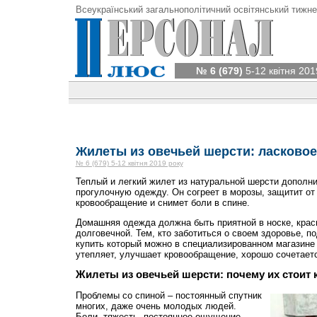
Всеукраїнський загальнополітичний освітянський тижне
№ 6 (679)
5-12 квітня 201
Жилеты из овечьей шерсти: ласковое
№ 6 (679) 5-12 квітня 2019 року
Теплый и легкий жилет из натуральной шерсти допол
прогулочную одежду. Он согреет в морозы, защитит от
кровообращение и снимет боли в спине.
Домашняя одежда должна быть приятной в носке, краси
долговечной. Тем, кто заботиться о своем здоровье, п
купить который можно в специализированном магазине 
утепляет, улучшает кровообращение, хорошо сочетаетс
Жилеты из овечьей шерсти: почему их стоит 
Проблемы со спиной – постоянный спутник
многих, даже очень молодых людей.
Боли, тяжесть, постоянное ощущение