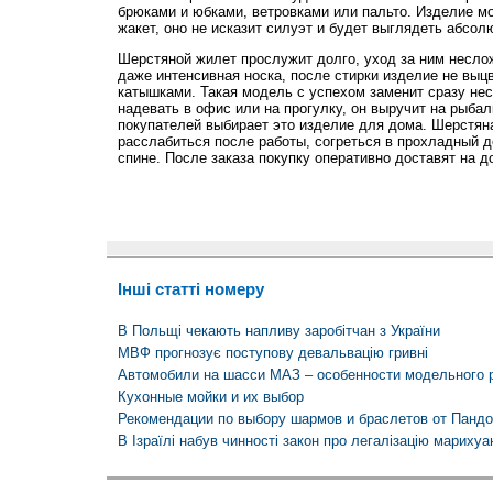
брюками и юбками, ветровками или пальто. Изделие м
жакет, оно не исказит силуэт и будет выглядеть абсол
Шерстяной жилет прослужит долго, уход за ним несло
даже интенсивная носка, после стирки изделие не выцв
катышками. Такая модель с успехом заменит сразу не
надевать в офис или на прогулку, он выручит на рыбал
покупателей выбирает это изделие для дома. Шерстян
расслабиться после работы, согреться в прохладный д
спине. После заказа покупку оперативно доставят на д
Інші статті номеру
В Польщі чекають напливу заробітчан з України
МВФ прогнозує поступову девальвацію гривні
Автомобили на шасси МАЗ – особенности модельного р
Кухонные мойки и их выбор
Рекомендации по выбору шармов и браслетов от Пандо
В Ізраїлі набув чинності закон про легалізацію марихуа