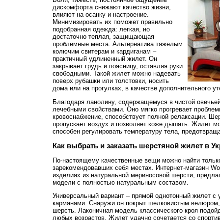
дискомфорта снижают качество жизни,
влияют на осанку и настроение.
Минимизировать их поможет правильно
подобранная одежда: легкая, но
достаточно теплая, защищающая
проблемные места. Альтернатива тяжелым
колючим свитерам и кардиганам –
практичный удлиненный жилет. Он
закрывает грудь и поясницу, оставляя руки
свободными. Такой жилет можно надевать
поверх рубашки или толстовки, носить
дома или на прогулках, в качестве дополнительного у
Благодаря ланолину, содержащемуся в чистой овечьей
лечебными свойствами. Оно мягко прогревает проблем
кровоснабжение, способствует полной релаксации. Шер
пропускает воздух и позволяет коже дышать. Жилет мо
способен регулировать температуру тела, предотвращ
Как выбрать и заказать шерстяной жилет в У
По-настоящему качественные вещи можно найти тольк
зарекомендовавших себя местах. Интернет-магазин Wol
изделиях из натуральной мериносовой шерсти, предла
модели с полностью натуральным составом.
Универсальный вариант – прямой однотонный жилет с 
карманами. Снаружи он покрыт шелковистым велюром,
шерсть. Лаконичная модель классического кроя подо
любых возрастов. Жилет удачно сочетается со спорти