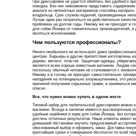
При дрессировке не удастся обойтись без удобного про
поводка. Без них невозможно представить содержание 
аналоги из непонятных материалов способны натирать
владельца. Срок службы изделий, произведенных непон
Лучше один раз потратиться на действительно качест
проблемах на долгие годы. Никому же не приходит в г
для собак Йозера от сомнительных производителей, и
являться исключением.
Чем пользуются профессионалы?
Ничего необычного не используют даже профессионал
центрах. Барьеры и другие препятствия изготовлены и
дерево, металл, пластик. Защитная одежда, уберегающ
является всем хорошо известным ватником. Людям сво
поскольку обычный человек не сталкивается с изнаноч
Никому и в голову не приходит самостоятельно тренир
нападения на потенциально злоумышленника, это риск
причиной получения серьезных травм, и заниматься им
опасно.
Все, что нужно можно купить в одном месте
Типовой набор для любительской дрессировки можно к
магазине. Всегда в наличии имеются высокопрочные п
удобные ошейники и корм для собак Йозера, без котор
достичь отличных результатов. Наши клиенты имеют в
домашней обстановке изучить предлагаемый ассортиме
обоснованный выбор и оформить заказ. Доставка покуп
кратчайшие сроки и совершенно бесплатно по всей те