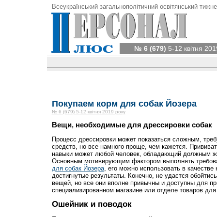
Всеукраїнський загальнополітичний освітянський тижне
№ 6 (679)
5-12 квітня 201
Покупаем корм для собак Йозера
№ 6 (679) 5-12 квітня 2019 року
Вещи, необходимые для дрессировки собак
Процесс дрессировки может показаться сложным, тре
средств, но все намного проще, чем кажется. Привива
навыки может любой человек, обладающий должным ж
Основным мотивирующим фактором выполнять требова
для собак Йозера
, его можно использовать в качестве
достигнутые результаты. Конечно, не удастся обойтись
вещей, но все они вполне привычны и доступны для п
специализированном магазине или отделе товаров для
Ошейник и поводок