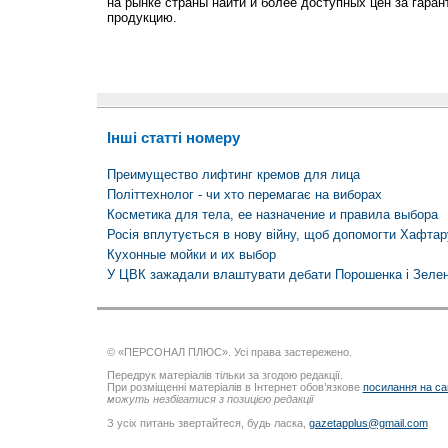
на рынке страны найти и более доступных цен за гар
продукцию.
Інші статті номеру
Преимущество лифтинг кремов для лица
Політтехнолог - чи хто перемагає на виборах
Косметика для тела, ее назначение и правила выбора
Росія вплутується в нову війну, щоб допомогти Хафтар
Кухонные мойки и их выбор
У ЦВК зажадали влаштувати дебати Порошенка і Зелен
© «ПЕРСОНАЛ ПЛЮС». Усі права застережено.
Передрук матеріалів тільки за згодою редакції.
При розміщенні матеріалів в Інтернет обов’язкове
посилання на са
можуть незбігатися з позицією редакції
З усіх питань звертайтеся, будь ласка,
gazetapplus@gmail.com