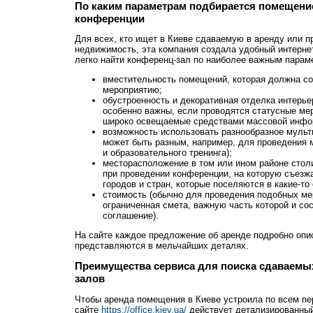
По каким параметрам подбирается помещени
конференции
Для всех, кто ищет в Киеве сдаваемую в аренду или
недвижимость, эта компания создала удобный интернет-
легко найти конференц-зал по наиболее важным параме
вместительность помещений, которая должна с
мероприятию;
обустроенность и декоративная отделка интерьер
особенно важны, если проводятся статусные мер
широко освещаемые средствами массовой инфо
возможность использовать разнообразное мульт
может быть разным, например, для проведения 
и образовательного тренинга);
месторасположение в том или ином районе стол
при проведении конференции, на которую съезж
городов и стран, которые поселяются в какие-то
стоимость (обычно для проведения подобных ме
ограниченная смета, важную часть которой и со
соглашение).
На сайте каждое предложение об аренде подробно опи
представляются в мельчайших деталях.
Преимущества сервиса для поиска сдаваемых
залов
Чтобы аренда помещения в Киеве устроила по всем п
сайте
https://office.kiev.ua/
действует детализированный