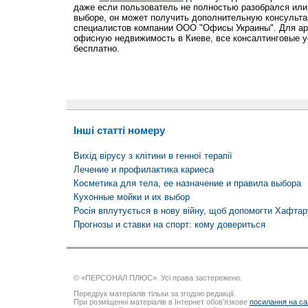
даже если пользователь не полностью разобрался или 
выборе, он может получить дополнительную консульта
специалистов компании ООО "Офисы Украины". Для а
офисную недвижимость в Киеве, все консалтинговые 
бесплатно.
Інші статті номеру
Вихід вірусу з клітини в генної терапії
Лечение и профилактика кариеса
Косметика для тела, ее назначение и правила выбора
Кухонные мойки и их выбор
Росія вплутується в нову війну, щоб допомогти Хафтар
Прогнозы и ставки на спорт: кому довериться
© «ПЕРСОНАЛ ПЛЮС». Усі права застережено.
Передрук матеріалів тільки за згодою редакції.
При розміщенні матеріалів в Інтернет обов’язкове
посилання на са