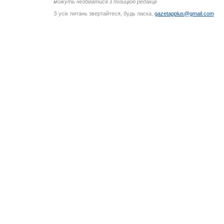
можуть незбігатися з позицією редакції
З усіх питань звертайтеся, будь ласка,
gazetapplus@gmail.com