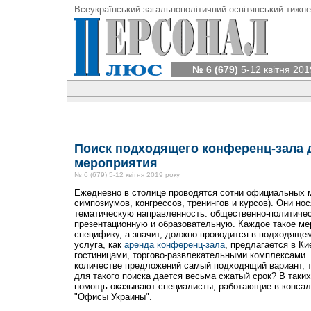
Всеукраїнський загальнополітичний освітянський тижне
№ 6 (679)
5-12 квітня 201
Поиск подходящего конференц-зала 
мероприятия
№ 6 (679) 5-12 квітня 2019 року
Ежедневно в столице проводятся сотни официальных 
симпозиумов, конгрессов, тренингов и курсов). Они но
тематическую направленность: общественно-политиче
презентационную и образовательную. Каждое такое ме
специфику, а значит, должно проводится в подходяще
услуга, как
аренда конференц-зала
, предлагается в Ки
гостиницами, торгово-развлекательными комплексами. 
количестве предложений самый подходящий вариант, т
для такого поиска дается весьма сжатый срок? В таки
помощь оказывают специалисты, работающие в конса
"Офисы Украины".