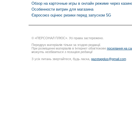
Обзор на карточные игры в онлайн режиме через казин
Особенности витрин для магазина
Євросоюз оцінює ризики перед запуском 5G
© «ПЕРСОНАЛ ПЛЮС». Усі права застережено.
Передрук матеріалів тільки за згодою редакції.
При розміщенні матеріалів в Інтернет обов’язкове
посилання на са
можуть незбігатися з позицією редакції
З усіх питань звертайтеся, будь ласка,
gazetapplus@gmail.com