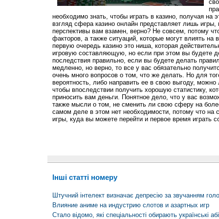
сво
пра
необходимо знать, чтобы играть в казино, получая на э
взгляд сфера казино онлайн представляет лишь игры, 
перспективы вам взамен, верно? Не совсем, потому чт
факторов, а также ситуаций, которые могут влиять на 
первую очередь казино это ниша, которая действитель
игровую составляющую, но если при этом вы будете д
последствия правильно, если вы будете делать правил
медленно, но верно, то все у вас обязательно получит
очень много вопросов о том, что же делать. Но для то
вероятность, либо направить ее в свою выгоду, можно
чтобы впоследствии получить хорошую статистику, ко
приносить вам деньги. Понятное дело, что у вас возмо
также мысли о том, не сменить ли свою сферу на боле
самом деле в этом нет необходимости, потому что на 
игры, куда вы можете перейти и первое время играть 
Інші статті номеру
Штучний інтелект визначає депресію за звучанням гол
Влияние аниме на индустрию слотов и азартных игр
Стало відомо, які спеціальності обирають українські абі