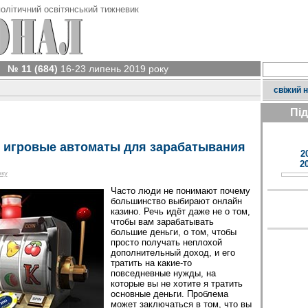
олітичний освітянський тижневик
№ 11 (684)
16-23 липень 2019 року
свіжий 
Пі
в игровые автоматы для зарабатывания
2
2
оку
Часто люди не понимают почему
большинство выбирают онлайн
казино. Речь идёт даже не о том,
чтобы вам зарабатывать
большие деньги, о том, чтобы
просто получать неплохой
дополнительный доход, и его
тратить на какие-то
повседневные нужды, на
которые вы не хотите я тратить
основные деньги. Проблема
может заключаться в том, что вы