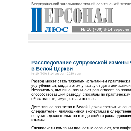
Всеукраїнський загальнополітичний освітянський тижне
№ 10 (700)
8-14 вересня 
Расследование супружеской измены 
в Белой Церкви
№ 10 (700) 8-14 вересня 2020 року
Развод может стать тяжелым испытанием практически 
усугубляются, когда в этом участвуют дети или завис
Независимо, чья вина, возникают разногласия по повод
способствовавшим разводу, способам по практическим
обязательств, имущества и активов.
Детективное агентство в Белой Церкви состоит из оп
следователей, являющимися экспертами в следственн
получить доказательства в ходе любого расследования
измены.
Специалисты компании полностью осознают, что конф