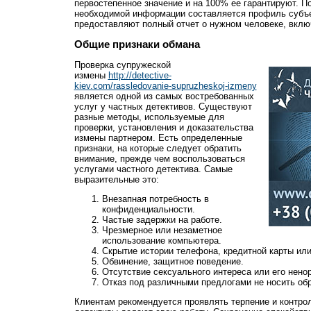
первостепенное значение и на 100% ее гарантируют. П
необходимой информации составляется профиль субъе
предоставляют полный отчет о нужном человеке, вкл
Общие признаки обмана
Проверка супружеской
измены
http://detective-
kiev.com/rassledovanie-supruzheskoj-izmeny
является одной из самых востребованных
услуг у частных детективов. Существуют
разные методы, используемые для
проверки, установления и доказательства
измены партнером. Есть определенные
признаки, на которые следует обратить
внимание, прежде чем воспользоваться
услугами частного детектива. Самые
выразительные это:
Внезапная потребность в
конфиденциальности.
Частые задержки на работе.
Чрезмерное или незаметное
использование компьютера.
Скрытие истории телефона, кредитной карты или
Обвинение, защитное поведение.
Отсутствие сексуального интереса или его нено
Отказ под различными предлогами не носить об
Клиентам рекомендуется проявлять терпение и контрол