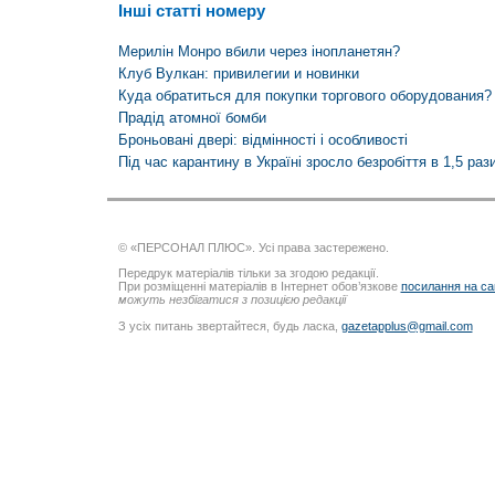
Інші статті номеру
Мерилін Монро вбили через інопланетян?
Клуб Вулкан: привилегии и новинки
Куда обратиться для покупки торгового оборудования?
Прадід атомної бомби
Броньовані двері: відмінності і особливості
Під час карантину в Україні зросло безробіття в 1,5 раз
© «ПЕРСОНАЛ ПЛЮС». Усі права застережено.
Передрук матеріалів тільки за згодою редакції.
При розміщенні матеріалів в Інтернет обов’язкове
посилання на са
можуть незбігатися з позицією редакції
З усіх питань звертайтеся, будь ласка,
gazetapplus@gmail.com