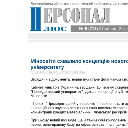
Всеукраїнський загальнополітичний освітянський тижне
№ 9 (713)
27 липня -2 се
Міносвіти схвалило концепцію новог
університету
№ 9 (713) 27 липня -2 серпня 2021 року
Виходячи з документа, новий вуз стане флагманом сист
Кабінет міністрів України на засіданні 16 червня схвали
"Президентський університет". Деталі концепції опублік
Міносвіти.
- Проект "Президентський університет" повинен стати
інноваційного науково-освітнього хаба шляхом створен
концентрації кращих матеріальних і людських ресурсів 
При цьому новий вуз буде ще й таким собі криголамом,
нормативно-правову базу на ефективність і поліпшить 