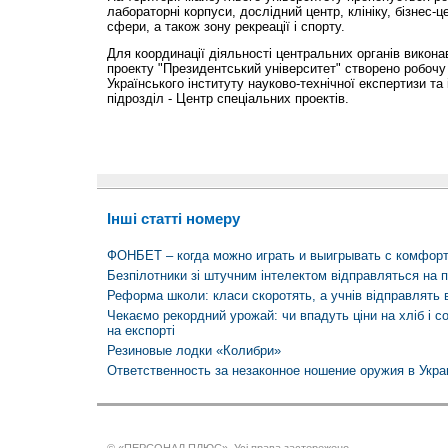
лабораторні корпуси, дослідний центр, клініку, бізнес-це
сфери, а також зону рекреації і спорту.
Для координації діяльності центральних органів виконав
проекту "Президентський університет" створено робочу г
Українського інституту науково-технічної експертизи та
підрозділ - Центр спеціальних проектів.
Інші статті номеру
ФОНБЕТ – когда можно играть и выигрывать с комфор
Безпілотники зі штучним інтелектом відправляться на 
Реформа школи: класи скоротять, а учнів відправлять
Чекаємо рекордний урожай: чи впадуть ціни на хліб і с
на експорті
Резиновые лодки «Колибри»
Ответственность за незаконное ношение оружия в Укра