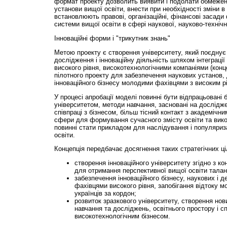
формат проекту дозволить виявити і подолати обмежен
установи вищої освіти, внести при необхідності зміни в
встановлюють правові, організаційні, фінансові засади
системи вищої освіти в сфері наукової, науково-технічно
Інноваційні форми і "трикутник знань"
Метою проекту є створення університету, який поєднує 
дослідження і інноваційну діяльність шляхом інтеграці
високого рівня, високотехнологічними компаніями (конце
пілотного проекту для забезпечення наукових установ, 
інноваційного бізнесу молодими фахівцями з високим рі
У процесі апробації моделі повинні бути відпрацьовані 
університетом, методи навчання, засновані на дослідже
співпраці з бізнесом, більш тісний контакт з академічн
сфери для формування сучасного змісту освіти та вико
повинні стати прикладом для наслідування і популяриза
освіти.
Концепція передбачає досягнення таких стратегічних ці
створення інноваційного університету згідно з ко
для отримання перспективної вищої освіти тал
забезпечення інноваційного бізнесу, наукових і 
фахівцями високого рівня, запобігання відтоку м
українців за кордон;
розвиток зразкового університету, створення нов
навчання та досліджень, освітнього простору і с
високотехнологічним бізнесом.