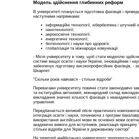
Модель здійснення глибинних реформ
В університеті планується підготовка фахівців і прове
наступними напрямками:
інформаційні технології, кібербезпека і штучний і
нанотехнології;
аерокосмічні технології;
енергетичні технології;
біотехнології і науки про здоров'я;
глобалізація та міжнародні комунікації.
- Місія університету в тому, щоб стати моделлю здійс
системі вищої освіти і науки України, інноваційним і на
забезпечує підготовку високопрофесійних фахівців, - 
Шкарлет.
"Скільки років навчався - стільки відроби"
Перевагами університету повинні стати законодавчо за
та інституційна автономія, міжнародний склад викладач
викладання значної кількості фахівців з неакадемічної 
управління.
Передбачається великий обсяг практичного компонента 
інтеграція освіти і науки, починаючи з програм бакалав
використання англійської мови як основної мови освітнь
академічні вимоги для вступників, реалізація принципу 
стільки відроби для України в державному секторі" .
На території майбутнього університету пропонується ро