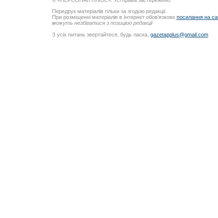
© «ПЕРСОНАЛ ПЛЮС». Усі права застережено.
Передрук матеріалів тільки за згодою редакції.
При розміщенні матеріалів в Інтернет обов’язкове
посилання на са
можуть незбігатися з позицією редакції
З усіх питань звертайтеся, будь ласка,
gazetapplus@gmail.com