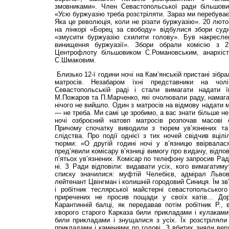
змовниками». Член Севастопольської ради більшови
«Усю буржуазію треба розстріляти. Зараз ми перебуває
Яка це революція, коли не різати буржуазію». 20 лютог
на лінкорі «Борец за свободу» відбулися збори судн
«змусити буржуазію схилити голову». Був накресле
винищення буржуазії». Збори обрали комісію з 
Центрофлоту більшовиком С.Ро­мано­вським, анархі
С.Шмаковим.
Близько 12-ї години ночі на Кам’янській пристані зібр
матросів. Незабаром їхні представники на чо
Севастопольській раді і стали вимагати надати ї
М.Пожаров та П.Марченко, які очолювали раду, намагал
нічого не вийшло. Один з матросів на відмову надати 
— не треба. Ми самі це зробимо, а вас знати більше не
ночі озброєний натовп матросів розпочав масові о
Причому спочатку виводили з тюрем ув’язнених та
слідства. Про події однієї з тих ночей свідчив вцілі
тюрми: «О другій годині ночі у в’язницю ввірвалас
пред’явили комісару в’язниці вимогу про видачу, відпо
п’ятьох ув’язнених. Комісар по телефону запросив Рад
ні. З Ради відповіли: видавати усіх, кого вимагатим
списку значилися: муфтій Челебієв, адмірал Львов,
лейтенант Цвінгман і колишній городовий Синиця. Їм зв
і робітник теслярської майстерні севастопольського
приречених не просив пощади у своїх катів... До
Карантинній балці, як передавав потім робітник Р., 
хворого старого Карказа били прикладами і кулаками
били прикладами і знущалися з усіх. Їх розстріляли
прикладами і каменями по голові. З вбитих зняли верх