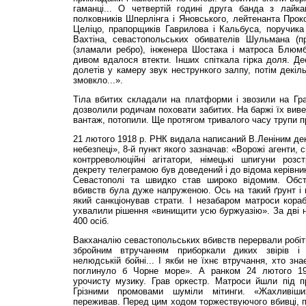
гаманці... О четвертій годині друга банда з лайк
полковників Шперлінга і Яновського, лейтенанта Прок
Целіцо, прапорщиків Гаврилова і Кальбуса, поручика 
Вахтіна, севастопольських обивателів Шульмана (п
(зламали ребро), інженера Шостака і матроса Блюм
дивом вдалося втекти. Інших спіткала гірка доля. Д
долетів у камеру звук нестрункого залпу, потім декіль
змовкло...».
Тіла вбитих складали на платформи і звозили на Гр
дозволили родичам поховати забитих. На баржі їх виве
вантаж, потопили. Ще протягом тривалого часу трупи п
21 лютого 1918 р. РНК видала написаний В.Ле­ніним дек
небезпеці», 8-й пункт якого зазначав: «Ворожі агенти, 
контрреволюційні агітатори, німецькі шпигуни розс
декрету телеграмою був доведений і до відома керівник
Севастополі та швидко став широко відомим. Обста
вбивств була дуже напруженою. Ось на такий ґрунт і п
який санкціонував страти. І незабаром матроси кора
ухвалили рішення «винищити усю буржуазію». За дві но
400 осіб.
Вакханалію севастопольських вбивств перервали робітн
збройним втручанням приборкали диких звірів і 
нелюдській бойні... І якби не їхнє втручання, хто зн
поглинуло б Чорне море». А ранком 24 лютого 19
урочисту музику. Грав оркестр. Матроси йшли під 
Грізними промовами шуміли мітинги. «Жахливіш
переживав. Перед цим ходом торжествуючого вбивці, 