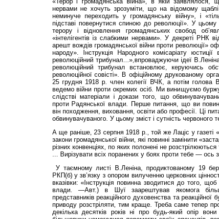
«Терор і громадянська війна», в якій заявлялося, 
нервами не хочуть зрозуміти, що на відомому щаблі
неминуче переходить у громадянську війну», і «тіл
підставі повернутися спиною до революції». У цьому
терору і відновлення громадянських свобод об’я
«інтелігентів із слабкими нервами». У декреті РНК в
арешт вождів громадянської війни проти революції» офі
народу». Інструкція Народного комісаріату юстиції
революційний трибунал...»,впроваджуючи ідеї В.Леніна
революційний трибунал встановлює, керуючись обс
революційної совісті». В офіційному друкованому орга
25 грудня 1918 р. член колегії ВЧК, а потім голова
ведемо війни проти окремих осіб. Ми винищуємо буржу
слідстві матеріали і докази того, що обвинувачува
проти Радянської влади. Перше питання, що ви повин
він походження, виховання, освіти або професії. Ці пи
обвинувачуваного. У цьому зміст і сутність червоного т
А ще раніше, 23 серпня 1918 р., той же Лаціс у газет
закони громадянської війни, які повинні замінити «заста
різних конвенціях, по яких полонені не розстрілюються 
... Вирізувати всіх поранених у боях проти тебе — ось 
У таємному листі В.Леніна, продиктованому 19 бер
РКП(б) у зв’язку з опором вилученню церковних цінност
вказівки: «Інструкція повинна зводитися до того, щоб
влади. —Авт.) в Шуї заарештував якомога більш
представників реакційного духовенства та реакційної б
приводу розстріляти, тим краще. Треба саме тепер про
декілька десятків років ні про будь-який опір вон