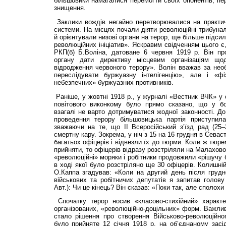
більшовики намагалися перемогти своїх опонентів, пе
знищення.
Заклики вождів негайно перетворювалися на практи
системи. На місцях почали діяти революційні трибунал
й орієнтували низові органи на терор, ще більше підс
революційних ініціатив». Яскравим свідченням цього є
РКП(б) Б.Воліна, датоване 6 червня 1919 р. Він п
органу дати директиву місцевим організаціям що
відродження червоного терору». Волін вважав за необ
переслідувати буржуазну інтелігенцію», але і «ф
небезпечних» буржуазних противників.
Раніше, у жовтні 1918 р., у журналі «Вестник ВЧК» у с
повітового виконкому було прямо сказано, що у бо
взагалі не варто дотримуватися жодної законності. До
проведення терору більшовицька партія приступил
зважаючи на те, що II Всеросійський з’їзд рад (25–
смертну кару. Зокрема, у ніч з 15 на 16 грудня в Сева
багатьох офіцерів і відвезли їх до тюрми. Коли ж тюр
прийняти, то офіцерів відразу розстріляли на Малахово
«революційні» моряки і робітники продовжили «рішучу 
в ході якої було розстріляно ще 30 офіцерів. Колишні
О.Каппа згадував: «Коли на другий день після грудн
військових та робітничих депутатів я запитав голов
Авт.): Чи це кінець? Він сказав: «Поки так, але сполохи
Спочатку терор носив «класово-стихійний» характе
організованих, «революційно-доцільних» форм. Важли
стало рішення про створення Військово-революційно
було прийняте 12 січня 1918 р. на об’єднаному засі