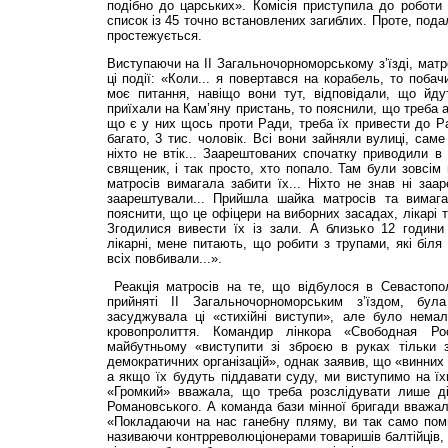
подібно до царських». Комісія приступила до роботи
список із 45 точно встановлених загиблих. Проте, подал
простежується.
Виступаючи на II Загальночорноморському з’їзді, матр
ці події: «Ко­ли... я повертався на корабель, то поба
моє питання, навіщо вони тут, відповідали, що йду
приїхали на Кам’яну пристань, то пояснили, що треба 
що є у них щось проти Ради, треба їх привести до Р
багато, 3 тис. чоловік. Всі вони зайняли вулиці, сам
ніхто не втік... Заарештованих спочатку приводили в 
священик, і так просто, хто попало. Там були зовсім 
матросів вимагала забити їх... Ніхто не знав ні заар
заарештували... Прийшла шайка матросів та вимага
пояснити, що це офіцери на виборних засадах, лікарі т
Згодилися вивести їх із зали. А близько 12 години
лікарні, мене питають, що робити з трупами, які біля 
всіх повбивали...».
Реакція матросів на те, що відбулося в Севастополі
прийняті II Загальночорноморським з’їздом, бул
засуджувала ці «стихійні виступи», але було нема
кровопролиття. Командир лінкора «Сво­бодная Р
майбутньому «виступити зі зброєю в руках тільки 
демократичних організацій», однак заявив, що «винних 
а якщо їх будуть піддавати суду, ми виступимо на їх
«Громкий» вважала, що треба розслідувати лише д
Романовського. А команда бази мінної бригади вважал
«Покладаючи на нас ганебну пляму, ви так само пом
називаючи контрреволюціонерами товаришів балтійців, я