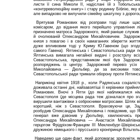
листи її сина Миколи II, надіслані їй з Тобольськ
«контрреволюційну книгу» і стару родинну Біблію, яку 
але випадково не вилучили сімейну шкатулку з дорогоц
Врятував Романових від розправи тоді лише щасл
комісаром, до відання якого перейшло управління л
призначено матроса Задорожного, який раніше служив в
й очолюваній Олександром Михайловичем. Задорож
князя з повагою і в своїх намаганнях зберегти житт
дуже впливовим тоді у Криму Ю.Гавеном (що згодо
самого Гавена). Ялтинська і Севастопольська ради п
Ялтинська вимагала негайної видачі і розстрілу вс
Севастопольська, представником якої був Задорож
розпоряджень із центру. Задорожний перевіз усі
Миколайовича — Дюльбер, де за високими товст
Севастопольської ради тримали оборону проти Ялтинсь
Наприкінці квітня 1918 р., коли Радянська соціаліс
доживала останні дні, найзавзятіші її керівники прийн
Романових. Вночі з Ялти (до якої наближалися нім
Севастополя (де місцева рада теж дізналася про з
вирушили вантажівки з озброєними матросами. Шлях в
коротший, ніж з Севастополя. Враховуючи це, За
розбудив Олександра Михайловича і повідомив, що Ял
генерал вже дзвонив у Дюльбер, хвилюючись пр
Олександра Михайловича — Анастасія Михайлівн
герцогом Фрідріхом-Францем III Мекленбург-Швірінсь
дружиною німецького і прусського кронпринця Вільгель
Наведемо ще один факт, який допомагає зрозуміти, я