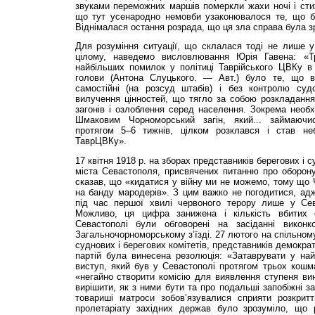
звуками переможних маршів померкли жахи ночі і стих
що тут усенародно немовби узаконювалося те, що б
Віднімалася остання розрада, що ця зла справа була з
Для розуміння ситуації, що склалася тоді не лише у
цілому, наведемо висловлювання Юрія Гавена: «Т
найбільших помилок у політиці Таврійського ЦВКу в 
голови (Антона Слуцького. — Авт.) було те, що в
самостійні (на розсуд штабів) і без контролю суд
вилучення цінностей, що тягло за собою розкладання
загонів і озлоблення серед населення. Зокрема необ
Шмаковим Чорноморський загін, який... займаючис
протягом 5–6 тижнів, цілком розклався і став н
ТаврЦВКу».
17 квітня 1918 р. на зборах представників берегових і
міста Севастополя, присвячених питанню про оборону
сказав, що «кидатися у війну ми не можемо, тому що
на банду мародерів». З цим важко не погодитися, адж
під час першої хвилі червоного терору лише у Сев
Можливо, ця цифра занижена і кількість вбитих 
Севастополі були обговорені на засіданні викон
Загальночорноморському з’їзді. 27 лютого на спільному
суднових і берегових комітетів, представників демократ
партій була винесена резолюція: «Затаврувати у най
виступ, який був у Севастополі протягом трьох кошм
«негайно створити комісію для виявлення ступеня ви
вирішити, як з ними бути та про подальші запобіжні за
товариші матроси зобов’язувалися сприяти розкрит
пролетаріату західних держав було зрозуміло, що ро