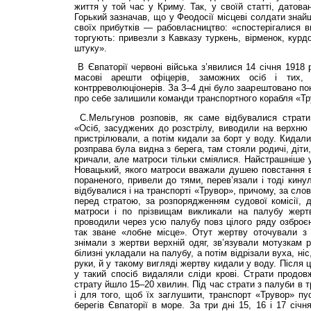
життя у той час у Криму. Так, у своїй статті, датова
Горький зазначав, що у Феодосії місцеві солдати зна
своїх прибутків — рабовласництво: «спостерігалися в
торгують: привезли з Кавказу туркень, вірменок, курдо
штуку».
В Євпаторії червоні війська з’явилися 14 січня 1918 
масові арешти офіцерів, заможних осіб і тих,
контрреволюціонерів. За 3–4 дні було заарештовано по
про себе залишили команди транспортного корабля «Тр
С.Мельгунов розповів, як саме відбувалися страти
«Осіб, засуджених до розстрілу, виводили на верхню 
пристрілювали, а потім кидали за борт у воду. Кидали
розправа була видна з берега, там стояли родичі, діти
кричали, але матроси тільки сміялися. Найстрашніше у
Новацький, якого матроси вважали душею повстання в
пораненого, привели до тями, перев’язали і тоді кину
відбувалися і на транспорті «Трувор», причому, за сло
перед стратою, за розпорядженням судової комісії, 
матроси і по прізвищам викликали на палубу жертв
проводили через усю палубу повз цілого ряду озброєн
так зване «лобне місце». Отут жертву оточували з у
знімали з жертви верхній одяг, зв’язували мотузкам р
білизні укладали на палубу, а потім відрізали вуха, ніс, 
руки, й у такому вигляді жертву кидали у воду. Після
у такий спосіб видаляли сліди крові. Страти продов
страту йшло 15–20 хвилин. Під час страти з палуби в 
і для того, щоб їх заглушити, транспорт «Трувор» пу
берегів Євпаторії в море. За три дні 15, 16 і 17 січн