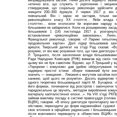
виправдовувала засоби. Ленін досить відверто зазна
«етично все, що служить її укріпленню і зміцнен
стверджував, що соціальну революцію здійснити
знищити 200–300 буржуїв. У червні 1917 р. він н
повчальний. Він і зараз не застарів, тільки за
революційного класу ХХ століття... Якби влада 
століття»... вони оголосили би ворогами народу кап
більшовики не забарилися. Коли на розширеному засіда
більшовиків 1 (14) листопада 1917 р. розгорну
встановлення «революційних завоювань», Лені
Французької революції, говорив: «У Парижі гильоти
продовольчих карток». Далі лідер більшовиків заз
арешти, Тверській делегат на з’їзді Рад сказав: «В
розумію; от він має розуміння того, що таке диктатура
Л. Троцького, після захоплення влади більшовиками
Ради Народних Комісарів (РНК) вимагав від своїх тов
цьому він не був самотнім. Відомо, що Л.Троцький у ві
«Тероризм і комунізм» дав ідейне обґрунтування те
надмірно простої істини: «Ворог повинний бути зн
значить — знищення... Лякання є могутнім засобом полі
ханжею, щоб цього не розуміти». Досить відвертим 
одного теоретика більшовицької партії М. Бухаріна: 
його формах, починаючи від розстрілів і закінчуючи т
парадоксально це звучить, методом вироблення комун
матеріалу капіталістичної епохи...». На VIII з’їзді РКП
займав важливу посаду в системі правосуддя (голова
ВЦВК), говорив: «В епоху диктатури пролетаріату ми п
обставин, переходити до форм надзвичайної судової 
своє втілення в офіційних радянських і більшовицьких
після жовтневого перевороту в «Известиях ВЦИК» пу