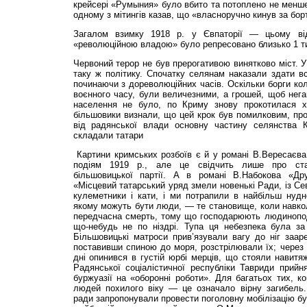
крейсері «Румыния» було вбито та потоплено не менше
одному з мітингів казав, що «власноручно кинув за борт
Загалом взимку 1918 р. у Євпаторії — цьому ві
«революційною владою» було репресовано близько 1 ти
Червоний терор не був прерогативою винятково міст. 
таку ж політику. Спочатку селянам наказали здати всі
починаючи з дореволюційних часів. Оскільки борги кол
воєнного часу, були величезними, а грошей, щоб негай
населення не було, по Криму знову прокотилася хв
більшовики визнали, що цей крок був помилковим, про
від радянської влади основну частину селянства К
складали татари
Картини кримських розбоїв є й у романі В.Вересаєва
подіям 1919 р., але це свідчить лише про стал
більшовицької партії. А в романі В.Набокова «Дру
«Місцевий татарський уряд змели новенькі Ради, із Се
кулеметники і кати, і ми потрапили в найбільш нудн
якому можуть бути люди, — те становище, коли навкол
передчасна смерть, тому що господарюють людинопод
що-небудь не по ніздрі. Тупа ця небезпека була за 
Більшовицькі матроси прив’язували вагу до ніг зааре
поставивши спиною до моря, розстрілювали їх; через 
дні опинився в густій юрбі мерців, що стояли навитя
Радянської соціалістичної республіки Тавриди прийн
буржуазії на «оборонні роботи». Для багатьох тих, к
людей похилого віку — це означало вірну загибель
ради запропонували провести поголовну мобілізацію бур