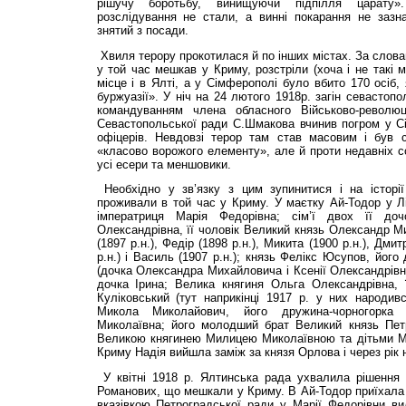
рішучу боротьбу, винищуючи підпілля царату»
розслідування не стали, а винні покарання не заз
знятий з посади.
Хвиля терору прокотилася й по інших містах. За словам
у той час мешкав у Криму, розстріли (хоча і не такі 
місце і в Ялті, а у Сімферополі було вбито 170 осіб,
буржуазії». У ніч на 24 лютого 1918р. загін севастопо
командуванням члена обласного Військово-револю
Севастопольської ради С.Шмакова вчинив погром у Сі
офіцерів. Невдовзі терор там став масовим і був 
«класово ворожого елементу», але й проти недавніх со
усі есери та меншовики.
Необхідно у зв’язку з цим зупинитися і на історії 
проживали в той час у Криму. У маєтку Ай-Тодор у Л
імператриця Марія Федорівна; сім’ї двох її доч
Олександрівна, її чоловік Великий князь Олександр Ми
(1897 р.н.), Федір (1898 р.н.), Микита (1900 р.н.), Дми
р.н.) і Василь (1907 р.н.); князь Фелікс Юсупов, йог
(дочка Олександра Михайловича і Ксенії Олександрівни
дочка Ірина; Велика княгиня Ольга Олександрівна, 
Куліковський (тут наприкінці 1917 р. у них народив
Микола Миколайович, його дружина-чорногорка 
Миколаївна; його молодший брат Великий князь Пе
Великою княгинею Милицею Миколаївною та дітьми М
Криму Надія вийшла заміж за князя Орлова і через рік 
У квітні 1918 р. Ялтинська рада ухвалила рішення р
Романових, що мешкали у Криму. В Ай-Тодор приїхала с
вказівкою Петроградської ради у Марії Федорівни ви