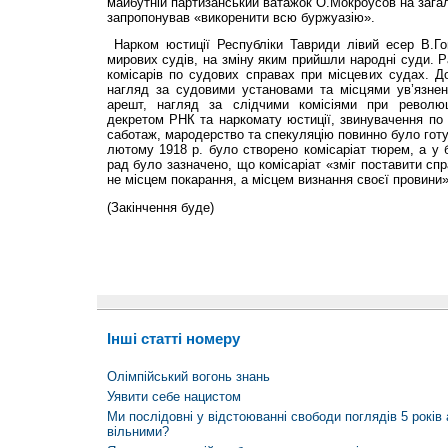
майбутній партизанський ватажок О.Мокроусов на загал
запропонував «викоренити всю буржуазію».
Нарком юстиції Республіки Тавриди лівий есер В.Гог
мирових судів, на зміну яким прийшли народні суди. 
комісарів по судових справах при місцевих судах. До
нагляд за судовими установами та місцями ув’язненн
арешт, нагляд за слідчими комісіями при революц
декретом РНК та наркомату юстиції, звинувачення по
саботаж, мародерство та спекуляцію повинно було готу
лютому 1918 р. було створено комісаріат тюрем, а у б
рад було зазначено, що комісаріат «зміг поставити сп
не місцем покарання, а місцем визнання своєї провини»
(Закінчення буде)
Інші статті номеру
Олімпійський вогонь знань
Уявити себе нацистом
Ми послідовні у відстоюванні свободи поглядів 5 років 
вільними?