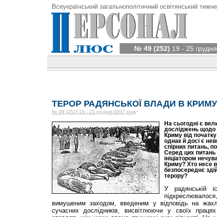
Всеукраїнський загальнополітичний освітянський тижне
№ 49 (252)
19 - 25 грудня
ТЕРОР РАДЯНСЬКОЇ ВЛАДИ В КРИМУ
№ 49 (252) 19 - 25 грудня 2007 року
На сьогодні є вели
досліджень щодо р
Криму від початку 
однак й досі є не
спірних питань, п
Серед цих питань 
ініціатором нечув
Криму? Хто несе в
безпосереднє здій
терору?
У радянській іс
підкреслювалос
вимушеним заходом, введеним у відповідь на жахл
сучасних дослідників, висвітлюючи у своїх працях