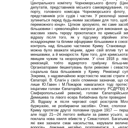
Центрального комітету Чорноморського флоту (Цен
депутатів, представників міського самоврядування, го
порту, головного комісара Чорноморського флоту, с
представників усіх судів і частин. У резолюції заз
зупиниться перед будь-якими засобами для того, щоб
переможного кінця». Цілком зрозуміло, які саме засо
більшовики і «революційні» матроси для виконання ц
масових хвиль терору прокотилася по кримській земл
відразу після того, як у підсумку збройних зітк
ескадронцями та білими офіцерами більшовики в союзі
контроль над більшою частиною Криму. Становище р
можна було вважати міцним, адже свій вплив тут м
меншовики, а й монархісти. Крім того, для кримськота
явищем чужим та незрозумілим. У січні 1918 р. піво
реквізицій, тобто відвертого грабунку більш-
Організаторами бешкетувань були ревкоми і севаст
соціальна база більшовиків у Криму. Реквізиції су
Зокрема, з надзвичайною жорстокістю масові страти 
Євпаторії. В. Єлагін у своїх споминах зазначав, що с
лише Ю.Гавен і М.Пожаров намагалися тоді протест
ініціативи голови Євпаторійського комітету РСДРП(б) 
Сімферопольський ревком), голови Євпаторійськ
Демишева та лівого есера Кебабчана були проведені 
26. Відразу ж після чергової серії розстрілів Мі
буржуазію, не розбираючи засобів». Отже, сполохи
Криму протягом другої половини грудня 1917 — першо
але події 21—24 лютого вийшли за рамки усього, щ
поклала нова хвиля вбивств у Севастополі. Багатьм
які вже зазнали смак насильства, керували величе
ворогів», бажання негайно розправитися з «вла