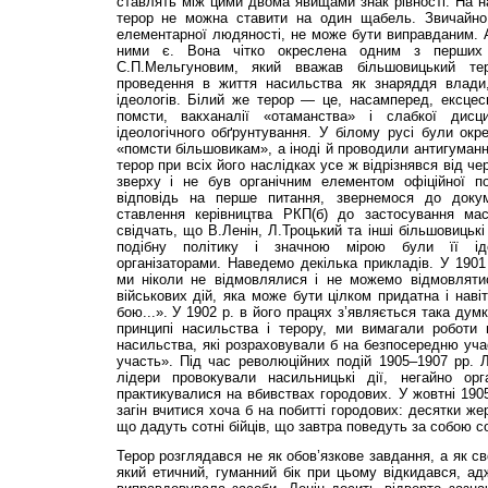
ставлять між цими двома явищами знак рівності. На н
терор не можна ставити на один щабель. Звичайно,
елементарної людяності, не може бути виправданим. А
ними є. Вона чітко окреслена одним з перших 
С.П.Мельгуновим, який вважав більшовицький те
проведення в життя насильства як знаряддя влади
ідеологів. Білий же терор — це, насамперед, ексцеси
помсти, вакханалії «отаманства» і слабкої дисц
ідеологічного обґрунтування. У білому русі були окре
«помсти більшовикам», а іноді й проводили антигуманні
терор при всіх його наслідках усе ж відрізнявся від ч
зверху і не був органічним елементом офіційної п
відповідь на перше питання, звернемося до доку
ставлення керівництва РКП(б) до застосування мас
свідчать, що В.Ленін, Л.Троцький та інші більшовицьк
подібну політику і значною мірою були її іде
організаторами. Наведемо декілька прикладів. У 1901
ми ніколи не відмовлялися і не можемо відмовляти
військових дій, яка може бути цілком придатна і наві
бою...». У 1902 р. в його працях з’являється така дум
принципі насильства і терору, ми вимагали роботи
насильства, які розраховували б на безпосередню уча
участь». Під час революційних подій 1905–1907 рр. Л
лідери провокували насильницькі дії, негайно орг
практикувалися на вбивствах городових. У жовтні 1905
загін вчитися хоча б на побитті городових: десятки ж
що дадуть сотні бійців, що завтра поведуть за собою со
Терор розглядався не як обов’язкове завдання, а як св
який етичний, гуманний бік при цьому відкидався, адж