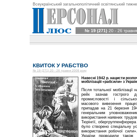
Всеукраїнський загальнополітичний освітянський тижне
№ 19 (271)
20 - 26 травня
КВИТОК У РАБСТВО
№ 19 (271) 20 - 26 травня 2008 року
Навесні 1942 р. нацисти розп
мобілізаціїї «рабсили» з Украї
Після тотальної мобілізації н
рейх зазнав гострого 
промисловості і сільськ
масового вивезення праце
припадав на 21 березня 194
генеральним уповноважен
використання наявних трудов
Тюрінгії, обергруппенфюрера
було створено спеціальну у
використання робочої сили»
України проводили також 