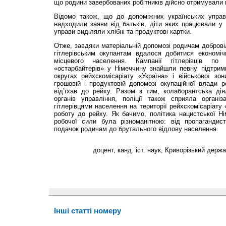
що родини завербованих робітників дійсно отримували 
Відомо також, що до допоміжних українських управ
надходили заяви від батьків, діти яких працювали у
управи виділяли хлібні та продуктові картки.
Отже, завдяки матеріальній допомозі родичам добровіл
гітлерівським окупантам вдалося добитися економічн
місцевого населення. Кампанії гітлерівців по
«остарбайтерів» у Німеччину знайшли певну підтрим
округах рейхскомісаріату «Україна» і військової зо
грошовій і продуктовій допомозі окупаційної влади 
від’їхав до рейху. Разом з тим, колаборантська дія
органів управління, поліції також сприяла організа
гітлерівцями населення на території рейхскомісаріату 
роботу до рейху. Як бачимо, політика нацистської Н
робочої сили була різноманітною: від пропагандист
подачок родичам до брутального відлову населення.
доцент, канд. іст. наук, Криворізький держ
Інші статті номеру