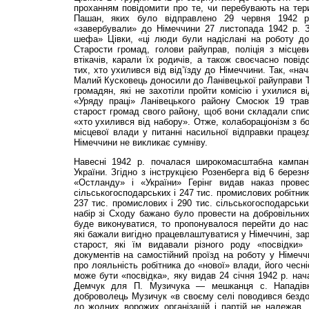
проханням повідомити про те, чи перебувають на тер
Пашан, яких було відправлено 29 червня 1942 р.
«завербували» до Німеччини 27 листопада 1942 р. 
шефа» Цівки, «ці люди були надіслані на роботу до 
Старости громад, голови райуправ, поліція з місцев
втікачів, карали їх родичів, а також своєчасно пові
тих, хто ухилився від від’їзду до Німеччини. Так, «на
Малий Кусковець доносили до Ланівецької райуправи Те
громадян, які не захотіли пройти комісію і ухилися в
«Уряду праці» Ланівецького району Смосюк 19 трав
старост громад свого району, щоб вони складали списк
«хто ухилився від набору». Отже, колабораціонізм з б
місцевої влади у питанні насильної відправки працез
Німеччини не викликає сумніву.
Навесні 1942 р. почалася широкомасштабна кампані
України. Згідно з інструкцією Розенберга від 6 березн
«Остланду» і «України» Герінг видав наказ провес
сільськогосподарських і 247 тис. промислових робітник
237 тис. промислових і 290 тис. сільськогосподарськи
набір зі Сходу бажано було провести на добровільни
буде виконуватися, то пропонувалося перейти до нас
які бажали вигідно працевлаштуватися у Німеччині, за
старост, які їм видавали різного роду «посвідки»
документів на самостійний проїзд на роботу у Німечч
про лояльність робітника до «нової» влади, його чесн
може бути «посвідка», яку видав 24 січня 1942 р. нач
Демчук для П. Музичука — мешканця с. Нападівк
доброволець Музичук «в своєму селі поводився бездо
до жодних ворожих організацій і партій не належав.