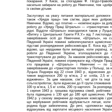
покарання. У Києві, за спогадами Ф. Пігідо-Правобе
насильно забирали на роботу до Німеччини, теж «добр
із своїми дітьми.
Заслуговує на увагу питання матеріальної допомоги 
також «Урядів праці» тим сім’ям, рідні яких добров
Німечини. Відомо, що платню — «компенсацію» за добр
роботу до «Уряду Праці Штральо» — «транспортних по
рідні. Відділи «Штральо» знаходилися також у Луцьку
«Витягу з Цен­тральної Газети Р.К.У.» від 7 листопада
завербованих осіб до Німеччини, «Штральо», на сі
Південній Україні повинні забезпечуватися щомісячн
підставі розпорядження рейхскомісара Е. Коха від 2
відомо, що нерідкими були випадки, коли українці, з
роботи до Південної України, зголошувалися до п
транспортували до рейху. За наказом рейхскомісара, с
Південній Україні, повинні отримувати від «Урядів Праці
хто працював у «Штральо» і Німеччині — по 13
завербованим до «транспортних полків» у Польщі, за н
Луцька Лінднера від 22 січня 1943 р., віднесених до 
тижня виділялося 200 гр м’яса, 2 кг хліба, 2,5 кг 
відживчих». За цим наказом, сім’ї, чиї діти та інш
сільгоспроботах, були віднесені до II групи споживачів
100 гр м’яса, 1,5 кг хліба, 200 гр картоплі. За розпор
1 серпня 1943 р. грошова підтримка сімей, робітники
була підвищена з 130 крб до 180 крб щомісячно. Рей
1942 р. у своєму зверненні до окружних комісарів і уря
що вербування робітників відбувається легше, коли
родина буде забезпечена. До речі, «допомога» нада
відрахувань від зарплатні місцевого населення Україн