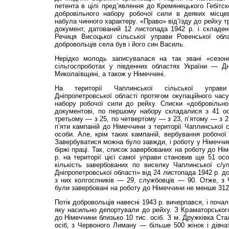
петента в цілі пред’явлення до Кремянецького Гебітско
добровільного набору робочої сили в деяких місце
набула чинного характеру. «Право» від’їзду до рейху 
документ, датований 12 листопада 1942 р. і складен
Речиця Висоцької сільської управи Ровенської обл
добровольців села був і його син Василь.
Нерідко молодь записувалася на так звані «сезон
сільгоспроботах у південних областях України — Дн
Миколаївщині, а також у Німеччині.
На території Чаплинської сільської управи
Дніпропетровської області протягом окупаційного часу
набору робочої сили до рейху. Списки «добровільно
документові, по першому набору складалися з 41 о
третьому — з 25, по четвертому — з 23, п’ятому — з 2
п’яти кампаній до Німеччини з території Чаплинської с
особи. Але, крім таких кампаній, вербування робочої
Завербуватися можна було завжди, і роботу у Німеччин
біржі праці. Так, список завербованих на роботу до Ні
р. на території цієї самої управи становив ще 51 о
кількість завербованих по виселку Чаплинської с/уп
Дніпропетровської області» від 24 листопада 1942 р. до
з них колгоспників — 29, службовців — 90. Отже, з 
були завербовані на роботу до Німеччини не менше 312 
Потік добровольців навесні 1943 р. вичерпався, і поча
яку насильно депортували до рейху. З Краматорськог
до Німеччини близько 10 тис. осіб. З м. Дружківка Ста
осіб, з Червоного Лиману — більше 500 жінок і дівча