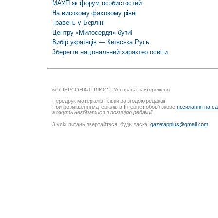
МАУП як форум особистостей
На високому фаховому рівні
Травень у Берліні
Центру «Милосердя» бути!
Вибір українців — Київська Русь
Зберегти національний характер освіти
© «ПЕРСОНАЛ ПЛЮС». Усі права застережено.
Передрук матеріалів тільки за згодою редакції.
При розміщенні матеріалів в Інтернет обов’язкове
посилання на са
можуть незбігатися з позицією редакції
З усіх питань звертайтеся, будь ласка,
gazetapplus@gmail.com