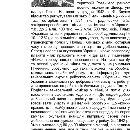
територій Розенберг, рейх
воєнної економіки Шпеєр, уп
плану» Герінг. На початку грудня 1942 р. Ф. Зауке
відомство рекрутувало близько 3 млн. «ненімецьких» н
тис. остарбайтерів і 594 тис. радянських вій
західноєвропейських і вітчизняних істориків, з Україн
тис. до 2 млн. 400 тис. — 2 млн. 500 тис. осіб. Тільк
«Україна» та зони управління військової адміністрації
10—12 %), а за більшістю примусово, було вивезено 
(транспортні полки у Польщі) близько 2 млн. остарбай
часу гітлерівці проводили агітацію по добровільном
Серед населення окупованої України широко розповсюд
плакати «Так працюють жінки й дівчата у Німеччині»
«Немає терору, ніякого поневолення». На листівках бу
та веселі українські жінки та дівчата у національн
Німеччині. Зрозуміло, що така психологічна обробка
молоді мала неабиякий результат. Інформаційні служ
генеральних округів рейхскомісаріату «Україна», та
України з закликами про добровільний виїзд на роботу 
для працюючих на рейх та їх близьких родичів. Так, у 
Поділля» генеральний комісар у січні, а потім у б
населення з закликами: «До всіх!», «До людей добро
добровільний виїзд на роботу до рейху буде свідчи
готові взяти участь у цій великій боротьбі», що «кож
працює для майбутнього свого народу». Німеччина у 
називалася країною «соціалістичного порядку та справ
кампанії окупантів знайшли підтримку серед певно
добровільно погодилася працювати у рейху. За 1942 р.
Умані виїхало від 80 до 90 відсотків молоді, а з велики
значно менше, але, все ж таки, повіривши німцям. Ві