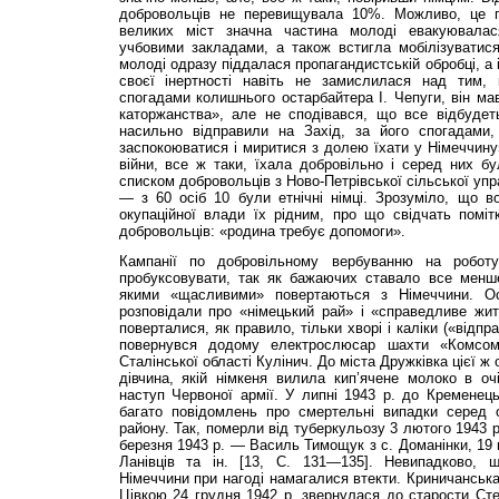
добровольців не перевищувала 10%. Можливо, це 
великих міст значна частина молоді евакуювалас
учбовими закладами, а також встигла мобілізуватися
молоді одразу піддалася пропагандистській обробці, а 
своєї інертності навіть не замислилася над тим, 
спогадами колишнього остарбайтера І. Чепуги, він ма
каторжанства», але не сподівався, що все відбудет
насильно відправили на Захід, за його спогадами,
заспокоюватися і миритися з долею їхати у Німеччину
війни, все ж таки, їхала добровільно і серед них б
списком добровольців з Ново-Петрівської сільської упр
— з 60 осіб 10 були етнічні німці. Зрозуміло, що в
окупаційної влади їх рідним, про що свідчать помітк
добровольців: «родина требує допомоги».
Кампанії по добровільному вербуванню на робо
пробуксовувати, так як бажаючих ставало все менш
якими «щасливими» повертаються з Німеччини. Ос
розповідали про «німецький рай» і «справедливе жит
поверталися, як правило, тільки хворі і каліки («відп
повернувся додому електрослюсар шахти «Комсомо
Сталінської області Кулінич. До міста Дружківка цієї 
дівчина, якій німкеня вилила кип’ячене молоко в оч
наступ Червоної армії. У липні 1943 р. до Кременец
багато повідомлень про смертельні випадки серед о
району. Так, померли від туберкульозу 3 лютого 1943 р
березня 1943 р. — Василь Тимощук з с. Доманінки, 19 к
Ланівців та ін. [13, С. 131—135]. Невипадково, 
Німеччини при нагоді намагалися втекти. Криничанська
Цівкою 24 грудня 1942 р. звернулася до старости Степ