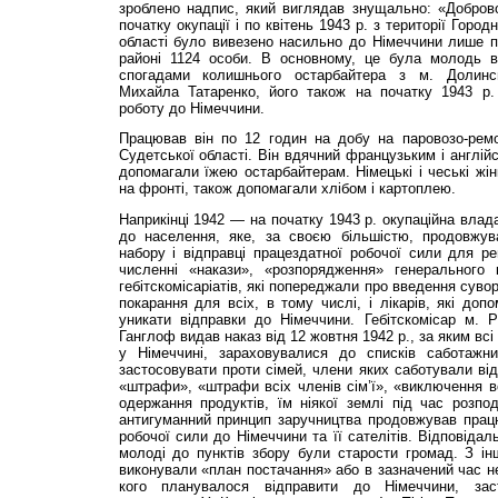
зроблено надпис, який виглядав знущально: «Доброво
початку окупації і по квітень 1943 р. з території Гор
області було вивезено насильно до Німеччини лише п
районі 1124 особи. В основному, це була молодь в
спогадами колишнього остарбайтера з м. Долинсь
Михайла Татаренко, його також на початку 1943 р.
роботу до Німеччини.
Працював він по 12 годин на добу на паровозо-рем
Судетської області. Він вдячний французьким і англій
допомагали їжею остарбайтерам. Німецькі і чеські жін
на фронті, також допомагали хлібом і картоплею.
Наприкінці 1942 — на початку 1943 р. окупаційна влад
до населення, яке, за своєю більшістю, продовжув
набору і відправці працездатної робочої сили для р
численні «накази», «розпорядження» генерального 
гебітскомісаріатів, які попереджали про введення суво
покарання для всіх, в тому числі, і лікарів, які до
уникати відправки до Німеччини. Гебітскомісар м. 
Ганглоф видав наказ від 12 жовтня 1942 р., за яким всі 
у Німеччині, зараховувалися до списків саботажник
застосовувати проти сімей, члени яких саботували від’
«штрафи», «штрафи всіх членів сім’ї», «виключення всі
одержання продуктів, їм ніякої землі під час розпо
антигуманний принцип заручництва продовжував працю
робочої сили до Німеччини та її сателітів. Відповіда
молоді до пунктів збору були старости громад. З інш
виконували «план постачання» або в зазначений час не
кого планувалося відправити до Німеччини, зас