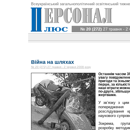
Всеукраїнський загальнополітичний освітянський тижне
№ 20 (272)
27 травня - 2
Війна на шляхах
№ 20 (272) 27 травня - 2 червня 2008 року
Останнім часом З
увагу повідомлен
пригоди та їхньому
перше, за кількіс
наші втрати можна
по-друге, збільшу
жертвами.
У зв’язку з цим
попередження 
розслідування 
наукового супров
Зокрема, груп
розробку методик