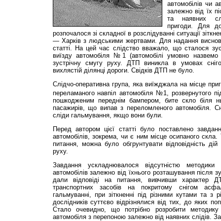
автомобілів чи а
залежно від їх п
та наявних слі
пригоди. Для до
розпочалося зі складної в розслідуванні ситуації зіткне
— Харків з людськими жертвами. Для надання висновк
статті. На цей час слідство вважало, що сталося зуст
виїзду автомобіля №1 (автомобілі умовно назвемо
зустрічну смугу руху. ДТП виникла в умовах сніго
вихлястій ділянці дороги. Свідків ДТП не було.
Слідчо-оперативна група, яка виїжджала на місце приг
переламаного навпіл автомобіля №1, розвернутого пі
пошкодженим переднім бампером, бите скло біля нь
пасажирів, що випав з переломленого автомобіля. Сн
сліди гальмування, якщо вони були.
Перед автором цієї статті було поставлено завданн
автомобілів, зокрема, чи є ним місце осипаного скла.
питання, можна було обгрунтувати відповідність дій
руху.
Завдання ускладнювалося відсутністю методики в
автомобілів залежно від їхнього розташування після з
дали відповіді на питання, вивчивши характер ДТ
транспортних засобів на покритому снігом асфа
гальмуванні, при зіткненні під різними кутами та з
дослідників суттєво відрізнялися від тих, до яких по
Стало очевидно, що потрібно розробити методику 
автомобіля з перепоною залежно від наявних слідів. З