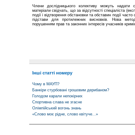
Члени дослідницького колективу можуть надати с
матеріали свідчать, що за відсутності спеціаліста (ек
події і відтворення обстановки та обставин події част
підстави для протилежних висновків. Нова метод
порушенням прав та законних інтересів учасників крим
Інші статті номеру
Чому в МАУП?
Банкіри стурбовані грошовим дерибаном?
Голодом карали непокірних
Спортивна слава не згасне
Олімпійський вогонь знань
«Слово моє рідне, слово квітуче...»