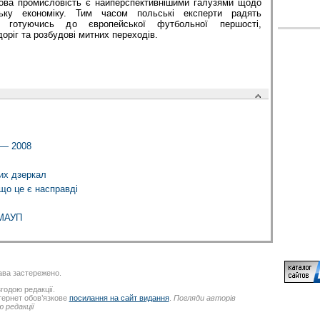
чова промисловість є найперспективнішими галузями щодо
ську економіку. Тим часом польські експерти радять
, готуючись до європейської футбольної першості,
оріг та розбудові митних переходів.
 — 2008
их дзеркал
 що це є насправді
 МАУП
ва застережено.
годою редакції.
нтернет обов’язкове
посилання на сайт видання
.
Погляди авторів
 редакції