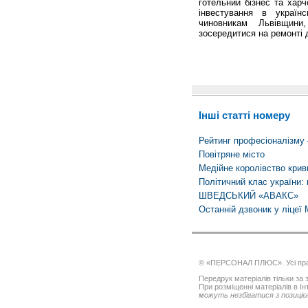
готельний бізнес та хар
інвестування в україн
чиновникам Львівщини
зосередитися на ремонті д
Інші статті номеру
Рейтинг професіоналізму
Повітряне місто
Медійне королівство крив
Політичний клас україни:
ШВЕДСЬКИЙ «АВАКС»
Останній дзвоник у ліцеї
© «ПЕРСОНАЛ ПЛЮС». Усі пра
Передрук матеріалів тільки за з
При розміщенні матеріалів в І
можуть незбігатися з позицією