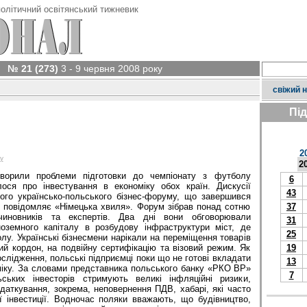
олітичний освітянський тижневик
№ 21 (273)
3 - 9 червня 2008 року
свіжий 
Пі
2
у
2
оворили проблеми підготовки до чемпіонату з футболу
6
ося про інвестування в економіку обох країн. Дискусії
43
ого українсько-польського бізнес-форуму, що завершився
, повідомляє «Німецька хвиля». Форум зібрав понад сотню
37
, чиновників та експертів. Два дні вони обговорювали
31
оземного капіталу в розбудову інфраструктури міст, де
25
лу. Українські бізнесмени нарікали на переміщення товарів
ий кордон, на подвійну сертифікацію та візовий режим. Як
19
ослідження, польські підприємці поки що не готові вкладати
13
міку. За словами представника польського банку «РКО ВР»
7
ьких інвесторів стримують великі інфляційні ризики,
аткування, зокрема, неповернення ПДВ, хабарі, які часто
ї інвестиції. Водночас поляки вважають, що будівництво,