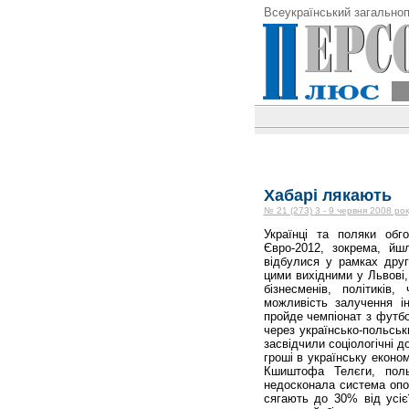
Всеукраїнський загальноп
Хабарі лякають
№ 21 (273) 3 - 9 червня 2008 рок
Українці та поляки обг
Євро-2012, зокрема, йшл
відбулися у рамках друг
цими вихідними у Львові
бізнесменів, політиків
можливість залучення ін
пройде чемпіонат з футбо
через українсько-польськ
засвідчили соціологічні д
гроші в українську еконо
Кшиштофа Телєги, польс
недосконала система опод
сягають до 30% від усіє