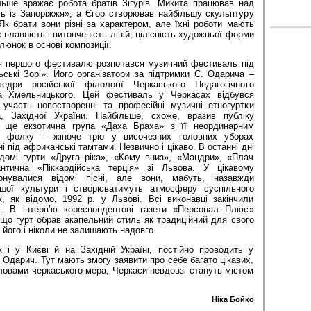
ільше вражає робота братів Зігурів. Микита працював над
ть із Запоріжжя», а Єгор створював найбільшу скульптуру
к брати вони різні за характером, але їхні роботи мають
ж плавність і витонченість ліній, цілісність художньої форми
люнок в основі композиції.
тя першого фестивалю розпочався музичний фестиваль під
ські Зорі». Його організатори за підтримки С. Одарича –
дри російської філології Черкаського Педагогічного
на Хмельницького. Цей фестиваль у Черкасах відбувся
участь новостворенні та професійні музичні етногуртки
, Західної України. Найбільше, схоже, вразив публіку
А ще екзотична група «Даха Браха» з її неординарним
го фолку – жіноче тріо у височезних головних уборах
ні під африканські тамтами. Незвично і цікаво. В останні дні
домі гурти «Друга ріка», «Кому вниз», «Мандри», «Плач
нтична «Піккардійська терція» зі Львова. У цікавому
онувалися відомі пісні, але вони, мабуть, назавжди
ашої культури і створюватимуть атмосферу суспільного
, як відомо, 1992 р. у Львові. Всі виконавці закінчили
т. В інтерв’ю кореспондентові газети «Персонал Плюс»
що гурт обрав акапельний стиль як традиційний для свого
його і ніколи не залишають надовго.
к і у Києві й на Західній Україні, постійно проводить у
й Одарич. Тут мають змогу заявити про себе багато цікавих,
овами черкаського мера, Черкаси невдовзі стануть містом
Ніка Бойко