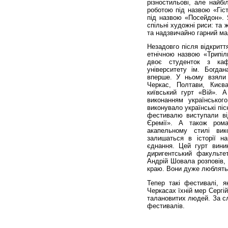
різностильові, але найб
роботою під назвою «Гіс
під назвою «Посейдон». Я
спільні художні риси: та 
та надзвичайно гарний ма
Незадовго після відкрит
етнічною назвою «Трипіль
двоє студенток з кафе
університету ім. Богда
вперше. У ньому взяли 
Черкас, Полтави, Києва
київський гурт «Вій». 
виконанням українсько
виконувало українські піс
фестивалю виступали ві
Єремії». А також рома
акапельному стилі вик
залишаться в історії н
єднання. Цей гурт виник
диригентський факульте
Андрій Шовала розповів, 
краю. Вони дуже люблять 
Тепер такі фестивалі, я
Черкасах їхній мер Сергі
талановитих людей. За сл
фестивалів.