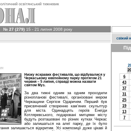
олітичний освітянський тижневик
№ 27 (279)
15 - 21 липня 2008 року
свіжий 
Пі
2
оку
2
Низку яскравих фестивалів, що відбувалися у
6
Черкаському ювілейному парку протягом 21
червня – 5 липня, справді можна назвати
43
святом Муз.
37
За два тижні одним за одним проходили
31
різнопланові фестивалі, організовані мером
25
Черкащини Сергієм Одаричем. Перший був
19
присвячений створенню кам’яних скульптур
для міста. Одинадцять героїв Енеїди
13
Котляревського, подаровані митцями місту
7
будуть розташовані по різних кутках Черкас
або залишаться на алеї парку, де їх було
ання залишається відкритим. Усі композиції дуже цікаві й