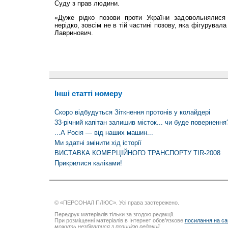
Суду з прав людини.
«Дуже рідко позови проти України задовольнялися 
нерідко, зовсім не в тій частині позову, яка фігурува
Лавринович.
Інші статті номеру
Скоро відбудуться Зіткнення протонів у колайдері
33-річний капітан залишив місток... чи буде повернення
...А Росія — від наших машин...
Ми здатні змінити хід історії
ВИСТАВКА КОМЕРЦІЙНОГО ТРАНСПОРТУ TIR-2008
Прикрилися каліками!
© «ПЕРСОНАЛ ПЛЮС». Усі права застережено.
Передрук матеріалів тільки за згодою редакції.
При розміщенні матеріалів в Інтернет обов’язкове
посилання на са
можуть незбігатися з позицією редакції