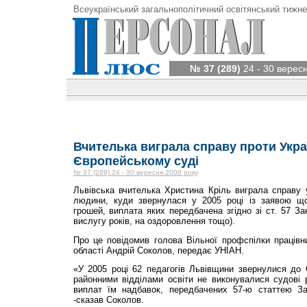
Всеукраїнський загальнополітичний освітянський тижне
№ 37 (289)
24 - 30 верес
Вчителька виграла справу проти Укра
Європейському суді
№ 37 (289) 24 - 30 вересня 2008 року
Львівська вчителька Христина Кріль виграла справу 
людини, куди звернулася у 2005 році із заявою що
грошей, виплата яких передбачена згідно зі ст. 57 За
вислугу років, на оздоровлення тощо).
Про це повідомив голова Вільної профспілки працівник
області Андрій Соколов, передає УНІАН.
«У 2005 році 62 педагогів Львівщини звернулися до 
районними відділами освіти не виконувалися судові 
виплат їм надбавок, передбачених 57-ю статтею За
-сказав Соколов.