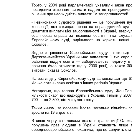
Тобто, у 2004 році парламентарії ухвалили закон пр
посадовим рішенням виплати надалі не проводилися,
рішення про необхідність виплати їм заборгованостей.
«Невиконання судового рішення — це порушення пун
конвенції, яка захищає право на справедливий суд. 
добитися виплати цієї заборгованості в Україні, зверн
ось перша справа за позовом освітян, яка слуха
Європейському суді, вирішилася на користь нашої
Соколов.
Згідно з рішенням Європейського суду, вчительц
Держказначейство України має виплатити 1 тис євро з
районний відділ освіти — заборгованість педагогу в 
повинна була отримати ще у 2000 році), а також 300
витрати, сказав Соколов.
На розгляді у Європейському суді залишається ще 61
кілька сотень заяв освітян з інших регіонів України.
Нагадаємо, що голова Європейського суду Жан-Поль
кількості скарг, що надходять з України. Тільки у 200
700 — на 2 300, ніж минулого року.
Таким чином, за словами Коста, загальна кількість п
зросла на 19 відсотків.
В свою чергу за словами екс-міністра юстиції Олекс
порушень прав людини в Україні становить лише т
середньоєвропейського показника, про це свідчить ста