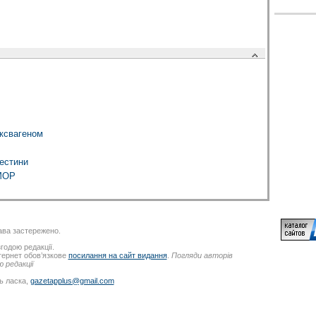
ксвагеном
естини
МОР
ва застережено.
годою редакції.
нтернет обов’язкове
посилання на сайт видання
.
Погляди авторів
 редакції
ь ласка,
gazetapplus@gmail.com