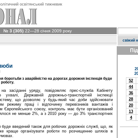
олітичний освітянський тижневик
№ 3 (305)
22—28 січня 2009 року
свіжий 
Пі
люби
2
у
2
ня боротьби з аварійністю на дорогах дорожня інспекція буде
52
 роботу.
44
на засіданні уряду, повідомляє прес-служба Кабінету
36
о ухвалі, Державній дорожньо-транспортній інспекції
28
истему, що дозволяє у будь-який час доби здійснювати
м режиму праці і відпочинку перевізників вантажів і
20
ам Європейського союзу, контроль має бути організований
13
рялося не менше 2%, а з 2010 року — до 3% транспортних
4
и буде введений також для робочих дорожніх служб, що, як
же краще організувати роботи по розчищенню шляхів в
умовах.