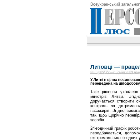
Всеукраїнський загальноп
Литовці — праце
№ 3 (305) 22—28 січня 2009 рок
У Литві в цілях посилюван
переведена на цілодобову
Таке рішення ухвалено 
міністрів Литви. Згідн
доручається створити с
контроль за дотримання
пасажирів. Згідно вимог
так, щоб щорічно переві
засобів.
24-годинний графік робот
передбачається, допомо
екстремальних погодних 