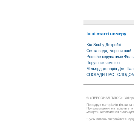
Інші статті номеру
Kia Soul у Детройті
Свята вода, Борони нас!
Porsche керуватиме Фоль
Порушник-чемпіон
Мільярд доларів Для Пал
СПОГАДИ ПРО ГОЛОДО
© «ПЕРСОНАЛ ПЛЮС». Усі пра
Передрук матеріалів тільки за з
При розміщенні матеріалів в І
можуть незбігатися з позицією
З усіх питань звертайтеся, буд