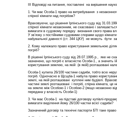
ІІІ Відповіді на питання, поставлені на вирішення наук
1. Чи має Особа-1 право на витребування з незаконног
спірної кімнати над погрібом?
Враховуючи, що рішення Ірпінського суду від 31.03.199
спірної кімнати незаконним, не скасовано і залишаєтьс
вимагати в судовому порядку визнання свого права вла
У зв’язку з постійними судовими спорами щодо кімнати 
набувальної давності (ст. 344 ЦКУ) не можуть бути за
2. Кому належало право користування земельною ділян
погріб?
В рішенні Ірпінського суду від 28.07.1995 р., яке не ск
зазначено, що погріб є власністю Особи-1., а значить 
користування землею, на якій (в якій) розташовані нале
Особа-1 купила 26/100 частини садиби, тобто всю нерух
погріб. Одночасно в Щсщба-1 набула право користування
землі, на якій розташовані куплені ним будівлі. Врахов
частині землі розташовані і погріб, спірна кімната, це
на землю між Особою-1 і Особою-2 (якщо незаконно ві
передана у власність Особи-1)
3. Чи має Особа-1 на підставі договору купівлі-продажу
вимагати виділення йому 26/100 частки всієї садиби?
Зазначений договір та технічні паспорти БТІ таке право