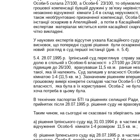
Особи-5 склала 27/100, а Особи-6 23/100, то обумовл
грошової компенсації бувшій дружині у зв’язку нерівні
незаконно відчуженої кімнати 1-4 в склад нерухомості,
також необґрунтовано призначеної компенсації, Особа-
інстанції оскаржив в Апеляційний , а потім в Касаційни
експертам матеріалах міститься копія касаційної скарги
чітко викладені.
У наукових експертів відсутня ухвала Касаційного суду
висновок, що попередні судові рішення були оскаржені
новий розгляд в суд першої інстанції (див. п. 5.4).
5.4. 28.07.1995 р. Ірпінський суд переглянув справу з
долю в спільній з Особою-6 власності з 27/100 до 24/
підвищив до 26/100, врахувавши 11,5 кв.м. раніше нез
такої, яка їй належить. Суд залишив у власності Особи-6
кімнатою 1-4 (11,5 кв. м.). Зазначеним рішенням вперше
грошовому вимірі конкретні складові частки Особи-5 і О
власності, яка була в їх користуванні. Особа-2 не бул
хоча потреба в цьому була.
В технічних паспортах БТІ та рішеннях селищної Ради,
прийнятих після 28.07.1995 р. рішення суду не врахов
Таким чином, на сьогодні не скасовані та зберігають за
а) рішення Ірпінського суду від 31.03.1994 р. в частині
відчуження Особо-6 кімнати 1-4 розміром 11,5 кв. м.;
б) рішення Ірпенського суду від 28.07.1995 р. в частин
власністю Особи-6 погрібу під кімнатою 1-4. На це ріш