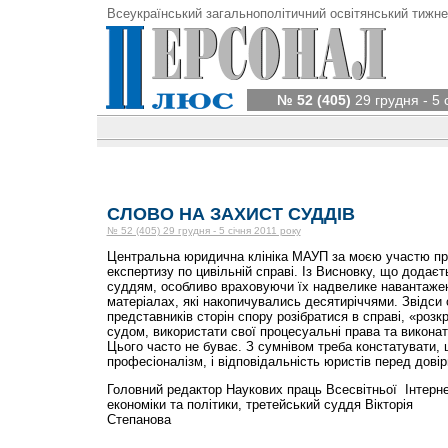
Всеукраїнський загальнополітичний освітянський тижне
№ 52 (405)
29 грудня - 5 
СЛОВО НА ЗАХИСТ СУДДІВ
№ 52 (405) 29 грудня - 5 січня 2011 року
Центральна юридична клініка МАУП за моєю участю пр
експертизу по цивільній справі. Із Висновку, що додаєт
суддям, особливо враховуючи їх надвелике навантажен
матеріалах, які накопичувались десятиріччями. Звідси 
представників сторін спору розібратися в справі, «роз
судом, використати свої процесуальні права та виконат
Цього часто не буває. З сумнівом треба констатувати,
професіоналізм, і відповідальність юристів перед дові
Головний редактор Наукових праць Всесвітньої Інтерне
економіки та політики, третейський суддя Вікторія
Степанова