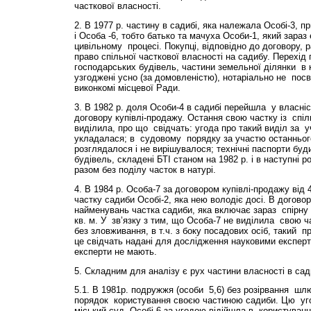
часткової власності.
2. В 1977 р. частину в садибі, яка належала Особі-3,
і Особа -6, тобто батько та мачуха Особи-1, який зара
цивільному процесі. Покупці, відповідно до договору, 
право спільної часткової власності на садибу. Перехід
господарських будівель, частини земельної ділянки в 
узгоджені усно (за домовленістю), нотаріально не посві
виконкомі місцевої Ради.
3. В 1982 р. доля Особи-4 в садибі перейшла у власніс
договору купівлі-продажу. Остання свою частку із спіл
виділила, про що свідчать: угода про такий виділ за 
укладалася; в судовому порядку за участю останньог
розглядалося і не вирішувалося; технічні паспорти буд
будівель, складені БТІ станом на 1982 р. і в наступні 
разом без поділу часток в натурі.
4. В 1984 р. Особа-7 за договором купівлі-продажу від 
частку садиби Особі-2, яка нею володіє досі. В догово
найменувань частка садиби, яка включає зараз спірну к
кв. м. У зв’язку з тим, що Особа-7 не виділила свою ч
без зловживання, в т.ч. з боку посадових осіб, такий п
це свідчать надані для дослідження науковими експерт
експерти не мають.
5. Складним для аналізу є рух частини власності в сади
5.1. В 1981р. подружжя (особи 5,6) без розірвання шл
порядок користування своєю частиною садиби. Цю уго
міський суд. Особі-6 за угодою відійшла в користуванн