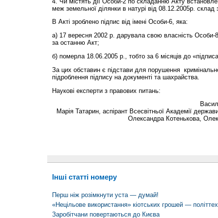
4. Чи містять дії Особи-2 по складанню Акту встановл
меж земельної ділянки в натурі від 08.12.2005р. склад
В Акті зроблено підпис від імені Особи-6, яка:
а) 17 вересня 2002 р. дарувала свою власність Особи-8
за останню Акт;
б) померла 18.06.2005 р., тобто за 6 місяців до «підпис
За цих обставин є підстави для порушення кримінальн
підроблення підпису на документі та шахрайства.
Наукові експерти з правових питань:
Васил
Марія Татарин, аспірант Всесвітньої Академії держави
Олександра Котенькова, Олек
Інші статті номеру
Перш ніж розімкнути уста — думай!
«Нецільове використання» кіотських грошей — політтех
Заробітчани повертаються до Києва