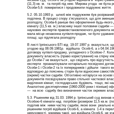
(11,3) кв. м. та погріб під нею. Мирова угода не була 
Особи-5,6 помирилися і продовжили подружнє життя.
5.2. 05.10.1993 р. шлюб між подружжям був розірваний
поділена. В процесі спору з’ясувалося, що для зменше
розподілу, Особа-6 раніше без оформлення будь-якого 
кімнату (11,5 кв. м.) власнику іншої половини садиби —
наукових експертів правовстановлюючого документа не
мала місце незаконна купівля-продаж, чи було удаван
площі, що підлягала розподілу
В листі Ірпінського БТІ від 19.07.1997 р. вказується, 
угодою від 08.09.1981р. відійшла Особі-6, а з 04.04.19
договору купівлі-продажу, укладеного з Особою-7. Коли 
документу власність (право користування) на спірну кі
до Особи-7 не вказується , що свідчить про відсутність
експерти проаналізували нотаріально посвідчені дого
Особи-1 і Особи-2 та їх попередників і дійшли такого в
відповідно до пояснень сторін були відносини самостій
(окремі) частки садиби. Об’єктивно нотаріуси на основ
документів посвідчували право спільної часткової влас
виділення кімнат, господарських будівель тощо, які н
Аналогічно десятиріччями (1960-2000 роки і пізніше) о
— на всю садибу без визначення часток окремих влас
5.3. Рішенням від 31.03. 1994 р. Ірпінський суд визнав
Особою-6 кімнати над погрібом (розміром 11,5 кв.м. (п
поділив між ними частку садиби, якою вони реально к
рішенням погріб відійшов Особі-6, а кімната 1-4 в перелі
нерухомості, зокрема такої, що відійшла Особі-6, не зг