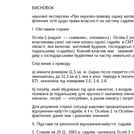
ВИСНОВОК
наукової експертизи «Про науково-правову оцінку матер
фізичних осіб щодо права власності на частину садиби
І. Обставини справи
Особа-1 (надалі — «заявник», «позивач«) і Особа-2 (на
власниками своєї частини колись однієї садиби в СМТ
області, яка включає житловий будинок, господарські б
подальшому «садиба«). Кожний власник має окремий вх
двір з господарськими будівлями та частку земельної д
Спір виник з приводу:
а) кімнати розміром 11,5 кв. м. (зараз після покриття ст
зменшилась до 11,3 кв.м.), яка в різні періоди в техні
БТІ, зазначена під номерами 2-5; 1-4; 1-6.
б) погрібу, який збудовано під цією кімнатою, з входом 
позивача (в подальшому для зручності зазначену кімна
кімната», погріб — «погрібом», а разом кімнату і погр
Для розуміння спірної ситуації важливо проаналізувати
відчуження-набуття садиби, в т.ч. Особою-1 та Особою
фактичних даних має і доказове значення.
ІІ. Підстави та хронологія відчуження-набуття садиби.
1. Станом на 20.11. 1963 р. садиба належала Особі-3 та