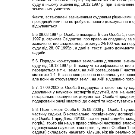
суду в іншому рішенні від 19.12.1997 р. при визначенн
земельним участком.
Факти, встановлені зазначеними судовими рішеннями, що
преюдиційними і не потребують нового доказування в с
відбуваються
5.5 09.03 1997 р. Особа-5 померла. Її син Особа-1, позив
1997 р. отримав Свідоцтво про право на спадщину за з
зазначено, що спадкоємець отримує 24/100 частки неру
суду від 28. 07 1995р., а далі в тексті цього документ
садиби.
5.6. Порядок користування земельною ділянкою визнач
суду від 19.12.1997 р. В ньому чітко зафіксовано, що 
передається в т.ч. земля, на якій розташована її частина
кімнатою 1-4. В зазначене рішення вносились уточнення 1
але вони не стосувалися землі, на якій збудовано погрі
5.7. 17.09.2002 р. Особа-6 подарувала свою частку сад
дарування у наукових експертів відсутній, але на ньог
нотаріально посвідчених документах. Особа-6 продовж
подарованій онуці квартирі до смерті та користуватись 
5.8. Після смерті Особи-6, 05.09.2008 р. Особа-1 купи
частину садиби. В нотаріально посвідченому договорі 
що Особа-1 придбала 26/100 частки усієї садиби, складов
погріб), тобто він набув право спільної часткової власн
підрахунками наукових експертів, куплені Особою-1 пр
садиби) складають набагато більше, ніж він реально от