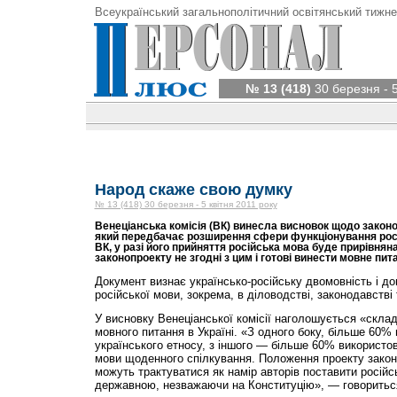
Всеукраїнський загальнополітичний освітянський тижне
№ 13 (418)
30 березня - 5
Народ скаже свою думку
№ 13 (418) 30 березня - 5 квітня 2011 року
Венеціанська комісія (ВК) винесла висновок щодо законо
який передбачає розширення сфери функціонування росій
ВК, у разі його прийняття російська мова буде прирівнян
законопроекту не згодні з цим і готові винести мовне пи
Документ визнає українсько-російську двомов­ність і д
російської мови, зокрема, в діловодстві, законодавстві т
У висновку Венеціанської комісії наголошується «склад
мовного питання в Україні. «З одного боку, більше 60%
українського етносу, з іншого — більше 60% використов
мови щоденного спілкування. Положення проекту закон
можуть трактуватися як намір авторів поставити російс
державною, незважаючи на Конституцію», — говориться