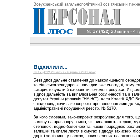
Всеукраїнський загальнополітичний освітянський тижне
№ 17 (422)
28 квітня - 4 
Відхилили...
№ 17 (422) 28 квітня - 4 травня 2011 року
Безвідповідальне ставлення до навколишнього середов
та сільськогосподарські наслідки вже сьогодні, тому с
використовувати й охороняти земельні ресурси. У цьому
відповідальність за випалювання рослинності та її зал
депутат України (фракція “НУ-НС”), член Колегії ХДС 
співдоповідаючи законопроект про внесення змін до Ко
адміністративні порушення реєстр. № 5170.
За його словами, законопроект розроблено для того, щ
впливу на правопорушників, які випалюють стерню, лук
степовою, водно-болотною та іншою природною рослинні
залишки та опале листя в смугах відводу захисних лі
доріг і залізниць, у парках, інших зелених насаджень та