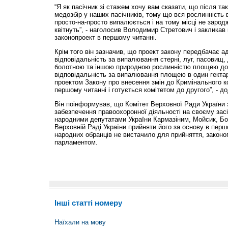
“Я як пасічник зі стажем хочу вам сказати, що після та
медозбір у наших пасічників, тому що вся рослинність 
просто-на-просто випалюється і на тому місці не зародж
квітнуть”, - наголосив Володимир Стретович і закликав
законопроект в першому читанні.
Крім того він зазначив, що проект закону передбачає а
відповідальність за випалювання стерні, луг, пасовищ,
болотною та іншою природною рослинністю площею до 
відповідальність за випалювання площею в один гектар
проектом Закону про внесення змін до Кримінального к
першому читанні і готується комітетом до другого”, - д
Він поінформував, що Комітет Верховної Ради України 
забезпечення правоохоронної діяльності на своєму зас
народними депутатами України Кармазіним, Мойсик, Бод
Верховній Раді України прийняти його за основу в перш
народних обранців не вистачило для прийняття, законо
парламентом.
Інші статті номеру
Наїхали на мову