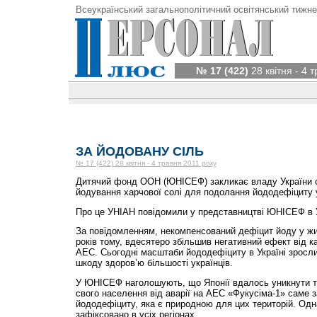
Всеукраїнський загальнополітичний освітянський тижне
№ 17 (422)
28 квітня - 4 
ЗА ЙОДОВАНУ СІЛЬ
№ 17 (422) 28 квітня - 4 травня 2011 року
Дитячий фонд ООН (ЮНІСЕФ) закликає владу України 
йодування харчової солі для подолання йододефіциту 
Про це УНІАН повідомили у представництві ЮНІСЕФ в У
За повідомленням, некомпенсований дефіцит йоду у жит
років тому, вдесятеро збільшив негативний ефект від 
АЕС. Сьогодні масштаби йододефіциту в Україні зросли
шкоду здоров’ю більшості українців.
У ЮНІСЕФ наголошують, що Японії вдалось уникнути т
свого населення від аварії на АЕС «Фукусіма-1» саме з
йододефіциту, яка є природною для цих територій. Одна
зафіксовано в усіх регіонах.