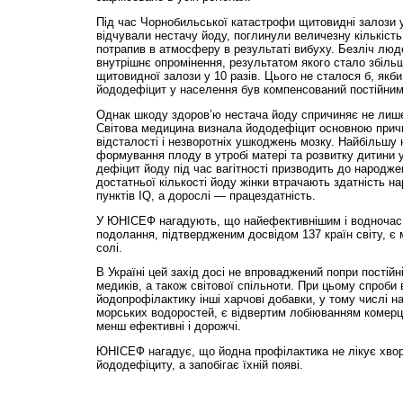
Під час Чорнобильської катастрофи щитовидні залози ук
відчували нестачу йоду, поглинули величезну кількість
потрапив в атмосферу в результаті вибуху. Безліч лю
внутрішнє опромінення, результатом якого стало збіль
щитовидної залози у 10 разів. Цього не сталося б, якб
йододефіцит у населення був компенсований постійним
Однак шкоду здоров’ю нестача йоду спричиняє не лише
Світова медицина визнала йододефіцит основною при
відсталості і незворотніх ушкоджень мозку. Найбільшу 
формування плоду в утробі матері та розвитку дитини у
дефіцит йоду під час вагітності призводить до народжен
достатньої кількості йоду жінки втрачають здатність н
пунктів IQ, а дорослі — працездатність.
У ЮНІСЕФ нагадують, що найефективнішим і водночас
подолання, підтвердженим досвідом 137 країн світу, є
солі.
В Україні цей захід досі не впроваджений попри постійні
медиків, а також світової спільноти. При цьому спроби
йодопрофілактику інші харчові добавки, у тому числі на
морських водоростей, є відвертим лобіюванням комерцій
менш ефективні і дорожчі.
ЮНІСЕФ нагадує, що йодна профілактика не лікує хвор
йододефіциту, а запобігає їхній появі.