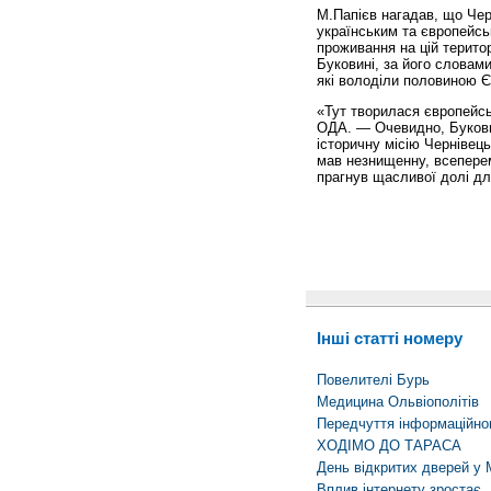
М.Папієв нагадав, що Чер
українським та європейсь
проживання на цій територ
Буковині, за його словами
які володіли половиною Є
«Тут творилася європейсь
ОДА. — Очевидно, Буковин
історичну місію Чернівець
мав незнищенну, всеперем
прагнув щасливої долі
Інші статті номеру
Повелителі Бурь
Медицина Ольвіополітів
Передчуття інформаційно
ХОДІМО ДО ТАРАСА
День відкритих дверей у
Вплив інтернету зростає