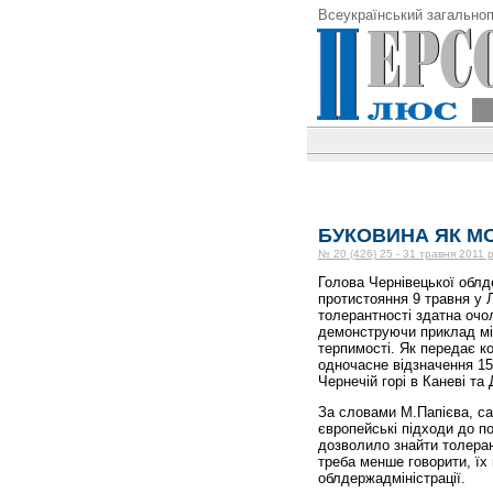
Всеукраїнський загальноп
БУКОВИНА ЯК М
№ 20 (426) 25 - 31 травня 2011 
Голова Чернівецької облд
протистояння 9 травня у Л
толерантності здатна очо
демонструючи приклад між
терпимості. Як передає к
одночасне відзначення 15
Чернечій горі в Каневі та
За словами М.Папієва, са
європейські підходи до п
дозволило знайти толеран
треба менше говорити, їх
облдержадміністрації.