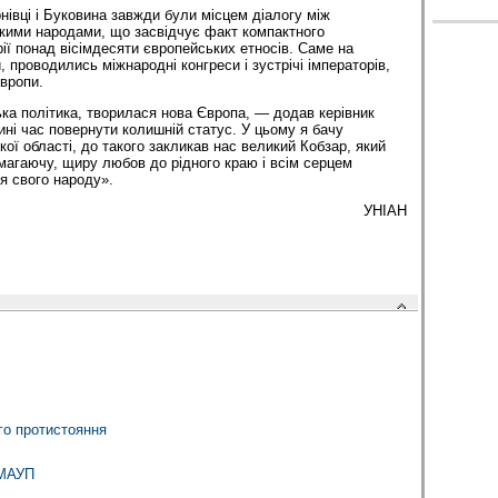
нівці і Буковина завжди були місцем діалогу між
кими народами, що засвідчує факт компактного
ії понад вісімдесяти європейських етносів. Саме на
, проводились міжнародні конгреси і зустрічі імператорів,
вропи.
ка політика, творилася нова Європа, — додав керівник
і час повернути колишній статус. У цьому я бачу
кої області, до такого закликав нас великий Кобзар, який
агаючу, щиру любов до рідного краю і всім серцем
 для свого народу».
УНІАН
го протистояння
 МАУП