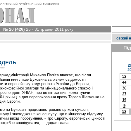
олітичний освітянський тижневик
№ 20 (426)
25 - 31 травня 2011 року
свіжий 
Пі
ОДЕЛЬ
2
року
2
ержадміністрації Михайло Папієв вважає, що після
52
ьвові нині лише Буковина за рівнем свідомості і
44
лити європейську ходу регіонів України до Європи,
конфесійної злагоди та міжнаціонального спокою і
36
ореспондент УНІАН, про це він заявив, коментуючи
27
0-ї річниці з дня перепоховання праху Тараса Шевченка на
19
 Дня Європи.
9
ме на Буковині продемонстровано цілком сучасні,
52
ошуку і знаходження консенсусу, що в кінцевому підсумку
тний вихід порозуміння. «Про Європу, європейські цінності
 потрібно сповідувати», — додав глава