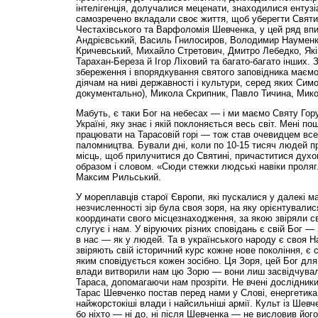
інтелігенція, долучалися меценати, знаходилися ентузіа
самозречено вкладали своє життя, щоб уберегти Святи
Честахівського та Варфоломія Шевченка, у цей ряд впи
Андрієвський, Василь Гнилосиров, Володимир Науменк
Кричевський, Михайло Стретович, Дмитро Лебедко, Яків
Тарахан-Береза й Ігор Ліховий та багато-багато інших. 
збереження і впорядкування святого заповідника маєм
діячам на ниві державності і культури, серед яких Сим
документально), Микола Скрипник, Павло Тичина, Мико
Мабуть, є таки Бог на небесах — і ми маємо Святу Гору
Україні, яку знає і якій поклоняється весь світ. Мені по
працювати на Тарасовій горі — тож став очевидцем все
паломництва. Бували дні, коли по 10-15 тисяч людей п
місць, щоб прилучитися до Святині, причаститися духо
образом і словом. «Сюди стежки людські навіки проляг
Максим Рильський.
У мореплавців старої Європи, які пускалися у далекі м
незчисленності зір була своя зоря, на яку орієнтували
координати свого місцезнаходження, за якою звіряли с
слугує і нам. У віруючих різних сповідань є свій Бог —
в нас — як у людей. Та в українського народу є своя Н
звіряють свій історичний курс кожне нове покоління, є 
яким сповідується кожен зосібно. Ця Зоря, цей Бог дл
влади витворили нам цю Зорю — вони лиш засвідчували
Тараса, допомагаючи нам прозріти. Не вчені дослідник
Тарас Шевченко постав перед нами у Слові, енергетика
найжорстокіші влади і найсильніші армії. Культ із Шевч
бо ніхто — ні до, ні після Шевченка — не висловив його