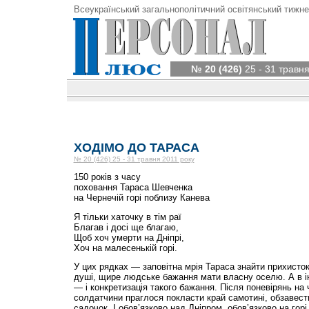
Всеукраїнський загальнополітичний освітянський тижне
№ 20 (426)
25 - 31 травня
ХОДІМО ДО ТАРАСА
№ 20 (426) 25 - 31 травня 2011 року
150 років з часу
поховання Тараса Шевченка
на Чернечій горі поблизу Канева
Я тільки хаточку в тім раї
Благав і досі ще благаю,
Щоб хоч умерти на Дніпрі,
Хоч на малесенькій горі.
У цих рядках — заповітна мрія Тараса знайти прихисток
душі, щире людське бажання мати власну оселю. А в ін
— і конкретизація такого бажання. Після поневірянь на 
солдатчини праглося покласти край самотині, обзавести
садочок. І обов’язково над Дніпром, обов’язково на горі