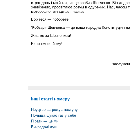
страждань і мрій так, як це зробив Шевченко. Він додає
зневірених, просвітлює розум в одурених. Нас, часом т
моторошно, він єднає і навчає:
Борітеся — поборете!
“Кобзар» Шевченка — це наша народна Конституція і на
Живімо за Шевченком!
Вклонімося йому!
заслужени
Інші статті номеру
Неуцтво загрожує поступу
Польща шукає газ у себе
Пірати — це ми
Викрадачі душ