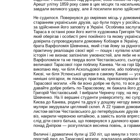
Арешт улітку 1859 року саме в цих місцях та насильни
завдали великого удару, але й посилили волю здійсни
Не судилося. Повернувся до омріяних місць у домовині. 
старанням українських друзів, що були поруч у російські
за здійснення його заповіту в Україні. Особлива заслуг
Тараса в останні роки його життя художника Григорія Че
який оберігав і особисті речі покійного та якому україн
довірила супроводжувати домовину Кобзаря в Україну, 
брата Варфоломія Шевченка, який став йому за рідного
практичну реалізацію своєї мрії — пошук і купівлю кла
історія і не визнає запізнілих умовностей, але якби не 
Варфоломієм та не тверда воля Честахівського, сьогодн
величавої Тарасової гори поблизу Канева. Чи на горі Щ
викопано яму, чи біля Аскольдової могили, або поблиз
Києві, чи біля Успенської церкви в самому Каневі — усе
нинішні олігархи, як показує практика, прихватизували 
Тарасової могили. «Як би воно добре не було, то все д
давайте добре робить по-Тарасовому, як бажала його д
Григорій Честахівський. І вибрали Чернечу гору, на як
Шевченко. На її вершині студенти університету, які с
Києва до Канева, родичі та друзі у дощову негоду вико
муляри змурували цегляний склеп. А 22 травня домови
листом-звітом Честахівського до петербурзьких друзів
віз, накрили червоною китайкою, а замість волів впряг
слід діти свого батька, що повернувся з далекого краю
понад Дніпром — розгулялася весняна повінь, а горами,
Величні і драматичні були ці 150 літ, що минули з того 
простий люд до Тарасової могили, докладала неймовір