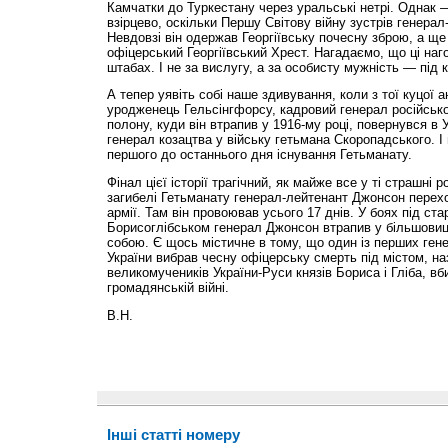
Камчатки до Туркестану через уральські нетрі. Однак —
взірцево, оскільки Першу Світову війну зустрів генерал
Невдовзі він одержав Георгіївську почесну зброю, а ще 
офіцерський Георгіївський Хрест. Нагадаємо, що ці наг
штабах. І не за вислугу, а за особисту мужність — під
А тепер уявіть собі наше здивування, коли з тої куцої 
уродженець Гельсінгфорсу, кадровий генерал російської
полону, куди він втрапив у 1916-му році, повернувся в У
генерал козацтва у війську гетьмана Скоропадського. І 
першого до останнього дня існування Гетьманату.
Фінал цієї історії трагічний, як майже все у ті страшні р
загибелі Гетьманату генерал-лейтенант Джонсон перехо
армії. Там він провоював усього 17 днів. У боях під ст
Борисоглібськом генерал Джонсон втрапив у більшовиць
собою. Є щось містичне в тому, що один із перших гене
України вибрав чесну офіцерську смерть під містом, н
великомучеників України-Руси князів Бориса і Гліба, вб
громадянській війні.
В.Н.
Інші статті номеру