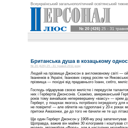
Всеукраїнський загальнополітичний освітянський тижне
№ 20 (426)
25 - 31 травня
Британська душа в козацькому однос
№ 20 (426) 25 - 31 травня 2011 року
Людей на прізвище Джонсон в англомовному світі — ой-
Іваненків в Україні, Іванових серед росіян чи Янковськи
прізвища — похідні від прадавнього Іоанн, себто, милі
Господь обдарував своєю милістю і передусім таланто
них і Гербертів Джонсонів. Скажімо, американський Гер
років тому винайшов неперевершену «ваксу» — крем для
Герберт, у пошуках якогось потрібного інгредієнту для 
не повірите! — але облетів на гідроплані у 20-х роках м
притоки Амазонки, де до того не бачили не те що літака
Ще один Герберт Джонсон у 1908-му році запатентував п
Щоправда, важив він майже 30 кілограмів і коштував ст
модель автомобіля «Форд», але в наступних модифікаці