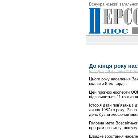
Всеукраїнський загальноп
До кінця року на
№ 27 (432) 13 -19 липня 2011 ро
Цього року населення Зем
скласти 8 мільярдів.
Цей прогноз експерти ОО
відзначається 11-го липня
Історія дати пов’язана з
липня 1987-го року. Рівно
день був оголошений між
Головна мета Всесвітньог
програм розвитку, пошуку
Швидке зростання населен