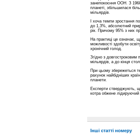
занепокоєння ООН. З 196
планеті, збільшилася біль
мільярдів.
І хоча темпи зростання по
до 1,3%, абсолютний прир
рік. Причому 95% з них пр
На практиці це означає, щ
можливості здобути освіт
хронічний голод.
Згідно з довгостроковим 
мільярдів, а до кінця стол
При цьому збережеться те
рахунок найбідніших країн
планети.
Експерти стверджують, щ
котра обжене лідируючий 
Інші статті номеру