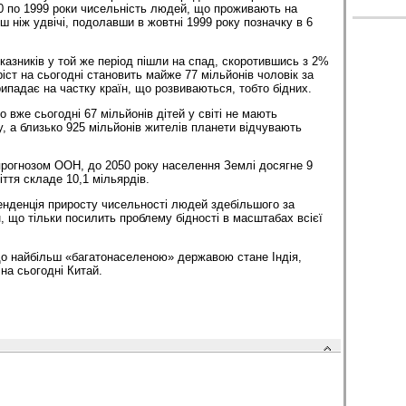
0 по 1999 роки чисельність людей, що проживають на
ш ніж удвічі, подолавши в жовтні 1999 року позначку в 6
казників у той же період пішли на спад, скоротившись з 2%
іст на сьогодні становить майже 77 мільйонів чоловік за
ипадає на частку країн, що розвиваються, тобто бідних.
о вже сьогодні 67 мільйонів дітей у світі не мають
у, а близько 925 мільйонів жителів планети відчувають
прогнозом ООН, до 2050 року населення Землі досягне 9
іття складе 10,1 мільярдів.
нденція приросту чисельності людей здебільшого за
, що тільки посилить проблему бідності в масштабах всієї
о найбільш «багатонаселеною» державою стане Індія,
на сьогодні Китай.