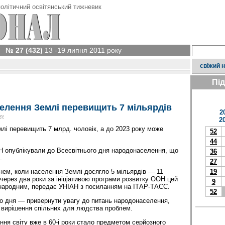
олітичний освітянський тижневик
№ 27 (432)
13 -19 липня 2011 року
свіжий 
Пі
селення Землі перевищить 7 мільярдів
2
ку
2
лі перевищить 7 млрд. чоловік, а до 2023 року може
52
44
Н опублікували до Всесвітнього дня народонаселення, що
36
.
27
19
 днем, коли населення Землі досягло 5 мільярдів — 11
 через два роки за ініціативою програми розвитку ООН цей
9
народним, передає УНІАН з посиланням на ІТАР-ТАСС.
52
о дня — привернути увагу до питань народонаселення,
 вирішення спільних для людства проблем.
ня світу вже в 60-і роки стало предметом серйозного