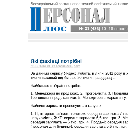
Всеукраїнський загальнополітичний освітянський тижне
№ 31 (436)
10 -16 серпня
Які фахівці потрібні
№ 31 (436) 10 -16 серпня 2011 року
За даними сервісу Яндекс.Робота, в липні 2011 року в У
тисячі вакансій від більше 30 тисяч працедавців.
Найбільше в Україні потрібні:
1. Менеджери по продажах. 2. Програмісти. 3. Продавці 
Торговельні представники. 5. Менеджери з маркетингу.
Найвищі зарплати пропонують в галузях:
1. ІТ, інтернет, зв’язок, телеком: середня зарплата 7 тис
нерухомість, ЖКГ: середня зарплата 6,6 тис. грн. 3. М
середня зарплата — 6 тис. грн. 4. Продажі: середня зар
(персонал для будинку): середня зарплата 5,6 тис. грн.