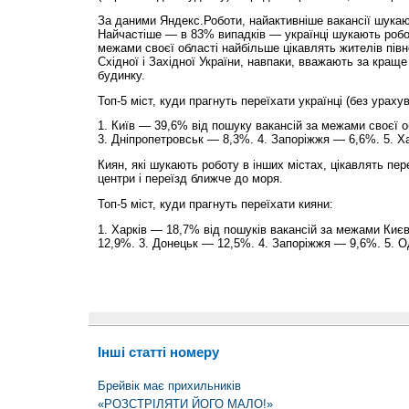
За даними Яндекс.Роботи, найактивніше вакансії шукают
Найчастіше — в 83% випадків — українці шукають роботу
межами своєї області найбільше цікавлять жителів півно
Східної і Західної України, навпаки, вважають за кращ
будинку.
Топ-5 міст, куди прагнуть переїхати українці (без урахув
1. Київ — 39,6% від пошуку вакансій за межами своєї о
3. Дніпропетровськ — 8,3%. 4. Запоріжжя — 6,6%. 5. Х
Киян, які шукають роботу в інших містах, цікавлять пе
центри і переїзд ближче до моря.
Топ-5 міст, куди прагнуть переїхати кияни:
1. Харків — 18,7% від пошуків вакансій за межами Киє
12,9%. 3. Донецьк — 12,5%. 4. Запоріжжя — 9,6%. 5. 
Інші статті номеру
Брейвік має прихильників
«РОЗСТРІЛЯТИ ЙОГО МАЛО!»