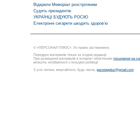
Відкрили Меморіал розстріляним
Судять президентів
УКРАЇНЦІ БУДУЮТЬ РОСІЮ
Електронні сигарети шкодять здоров’ю
© «ПЕРСОНАЛ ПЛЮС». Усі права застережено.
Передрук матеріалів тільки за згодою редакції.
При розміщенні матеріалів в Інтернет обов’язкове
посилання на са
можуть незбігатися з позицією редакції
З усіх питань звертайтеся, будь ласка,
gazetapplus@gmail.com