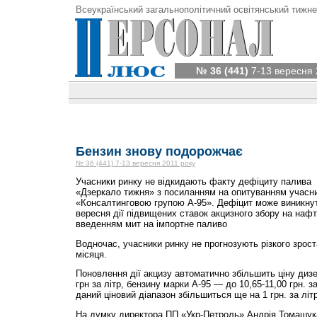
Всеукраїнський загальнополітичний освітянський тижне
№ 36 (441)
7-13 вересня 
Бензин знову подорожчає
№ 36 (441) 7-13 вересня 2011 року
Учасники ринку не відкидають факту дефіциту палива в
«Дзеркало тижня» з посиланням на опитуванням учасни
«Консалтинговою групою А-95». Дефіцит може виникнут
вересня дії підвищених ставок акцизного збору на наф
введенням мит на імпортне паливо
Водночас, учасники ри­нку не прогнозують різкого зрос
місяця.
Поновлення дії акцизу автоматично збільшить ціну дизе
грн за літр, бензину марки А-95 — до 10,65-11,00 грн. за
даний ціновий діапазон збільшиться ще на 1 грн. за літр
На думку директора ПП «Укр-Петроль» Андрія Томашука