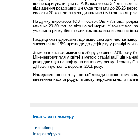
почне коригувати ціни на АЗС вже через 3-4 дні після ві
підвищення роздрібних цін буде тривати до 20-25 вере
скласти 20 коп. за літр за дизпаливо і 50 коп. за літр за
На думку директора ТОВ «Нефтек Ойл» Антона Гродзіць
близько 20-30 коп. за літр на всі марки. У той же час, з
учасників ринку більше хвилює можливе введення імпо
Гродзіцький підкреслив, що якщо сьогодні частка імпор
зниження до 15% призведе до дефіциту у розмірі близь
Зниження ставок акцизного збору до рівня 2010 року бул
Міненерговугілля у квітні з метою стабілізації цін на 
рекордних цін на нафту на світовому ринку. Термін дії з
ДП закінчується 1 вересня 2011 року.
Нагадаємо, на початку третьої декади серпня тему вве
ввезенння нафтопродуктів знову порушив міністр палив
Інші статті номеру
Тихі вбивці
Історія обручок