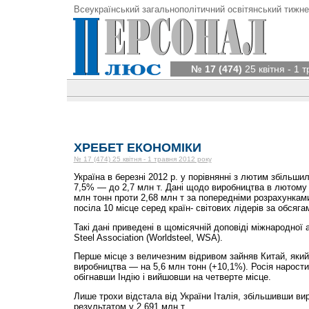
Всеукраїнський загальнополітичний освітянський тижне
№ 17 (474)
25 квітня - 1 
ХРЕБЕТ ЕКОНОМІКИ
№ 17 (474) 25 квітня - 1 травня 2012 року
Україна в березні 2012 р. у порівнянні з лютим збільши
7,5% — до 2,7 млн т. Дані щодо виробництва в лютому 
млн тонн проти 2,68 млн т за попередніми розрахунками
посіла 10 місце серед країн- світових лідерів за обсяга
Такі дані приведені в щомісячній доповіді міжнародної а
Steel Association (Worldsteel, WSA).
Перше місце з величезним відривом зайняв Китай, який
виробництва — на 5,6 млн тонн (+10,1%). Росія нарост
обігнавши Індію і вийшовши на четверте місце.
Лише трохи відстала від України Італія, збільшивши ви
результатом у 2,691 млн т.