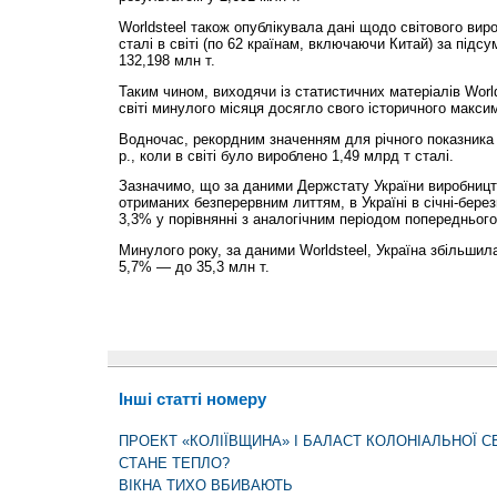
Worldsteel також опублікувала дані щодо світового вир
сталі в світі (по 62 країнам, включаючи Китай) за підс
132,198 млн т.
Таким чином, виходячи із статистичних матеріалів World
світі минулого місяця досягло свого історичного макси
Водночас, рекордним значенням для річного показника
р., коли в світі було вироблено 1,49 млрд т сталі.
Зазначимо, що за даними Держстату України виробництв
отриманих безперервним литтям, в Україні в січні-бере
3,3% у порівнянні з аналогічним періодом попереднього
Минулого року, за даними Worldsteel, Україна збільшил
5,7% — до 35,3 млн т.
Інші статті номеру
ПРОЕКТ «КОЛІЇВЩИНА» І БАЛАСТ КОЛОНІАЛЬНОЇ С
СТАНЕ ТЕПЛО?
ВІКНА ТИХО ВБИВАЮТЬ