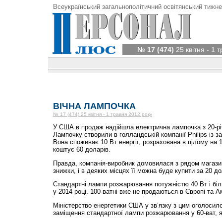
Всеукраїнський загальнополітичний освітянський тижне
№ 17 (474)
25 квітня - 1 
ВІЧНА ЛАМПОЧКА
№ 17 (474) 25 квітня - 1 травня 2012 року
У США в продаж надійшла електрична лампочка з 20-рі
Лампочку створили в голландській компанії Philips із з
Вона споживає 10 Вт енергії, розрахована в цілому на 
коштує 60 доларів.
Правда, компанія-виробник домовилася з рядом магази
знижки, і в деяких місцях її можна буде купити за 20 до
Стандартні лампи розжарювання потужністю 40 Вт і бі
у 2014 році. 100-ватні вже не продаються в Європі та А
Міністерство енергетики США у зв’язку з цим оголосило
заміщення стандартної лампи розжарювання у 60-ват, 