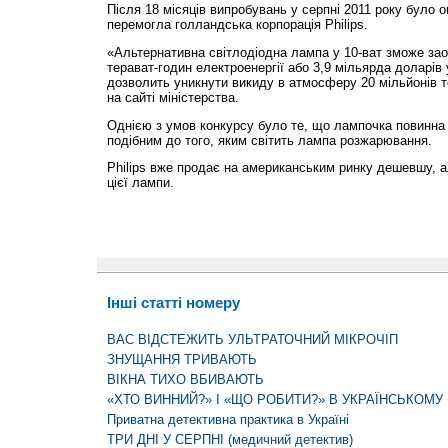
Після 18 місяців випробувань у серпні 2011 року було 
перемогла голландська корпорація Philips.
«Альтернативна світлодіодна лампа у 10-ват зможе зао
терават-годин електроенергії або 3,9 мільярда доларів
дозволить уникнути викиду в атмосферу 20 мільйонів 
на сайті міністерства.
Однією з умов конкурсу було те, що лампочка повинна 
подібним до того, яким світить лампа розжарювання.
Philips вже продає на американським ринку дешевшу, 
цієї лампи.
Інші статті номеру
ВАС ВІДСТЕЖИТЬ УЛЬТРАТОЧНИЙ МІКРОЧІП
ЗНУЩАННЯ ТРИВАЮТЬ
ВІКНА ТИХО ВБИВАЮТЬ
«ХТО ВИННИЙ?» І «ЩО РОБИТИ?» В УКРАЇНСЬКОМУ 
Приватна детективна практика в Україні
ТРИ ДНІ У СЕРПНІ (медичний детектив)