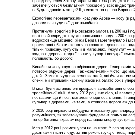
проїзд всупереч Закону України від 1993 року (стаття 1
забезпечуються безплатним проїздом у всіх видах трансп
небудь відповість за це? Що скажет на це пан Баранов
Екологічно перевантажили красуню Азова — косу (в ра
дозволявся туди заїзд автомобілів).
Протягнули водогін з Каховського болота за 200 км і п
світі і найнепридатнішу до споживання воду в 2007 році
водосховище місцевої річки Берда забезпечувало і міст
промислові об’єкти екологічно кращою і дешевшою вод
тільки привозну, купують її в магазинах. Результат — з
жодного дерева, жодної квітки у курорті всеукраїнськог
поливають, бо дорого!
Винайшли «ноу-хау» по обрізанню дерев. Тепер замість 
потворні обрубки дерев. Так «озеленили» місто, що ма
дітей. Замість чудових зелених алей, які були легеням
спеки, ми отримали картину жахів на багато років упере
В місті були встановлені прекрасні залізобетонні опори
тролейбусної лінії. Але у 2012 році «не сіло, ні впало»
поставили ще й нові, металеві опори освітлення. І теп
бульвар з деревами, квітами, а стовбова дорога аж до 
У 2010 році вирішили побудувати ковзанку для «народу
розумнішого, як забетонували фундамент прямо на асфа
тепер бетонна «краса» перед палацом спорту зустрічає
Мер у 2012 році розмахнувся не на жарт. У період куро
десятками тисяч люду, затіяв реконструкцію площі пер