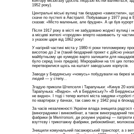
контору міськгазу (досіль людські кістки валяються, а
1952 року).
Центральні міські вулиці так бездарно «замостили», що 
скаче по пустелі в Австралії. Побувавши у 1977 році в
сказав: «Місто маленьке, але брудне». А це був курор
Після 1917 року в місті не забудовано жоднєї вулиці і 
а місцеві жителі «городом» вперто називають ту частин
з указом царя від 1862 року!
У нагірній частині міста у 1980-ті роки тепломережу п
висотою до 2 м (такий бездарний проект є дійсно уніка
майбутньому цю кумедію варто залишити для нащадків,
було серед їхніх предків). Мікрорайони на тлі цих потв
перетворилися щось на кшталт заводських корпусів.
Заводи у Бердянську «чомусь» побудували на березі м
людей — у степу...
Згадую приколи Штепселя і Тарапуньки: «Кинув 20 коп
Тарапунька: «Видно». «А в Бердянську?» «В Бердянськ
не видно». І тоді і тепер жителі міста завдяки «турботі 
по квартирах у бачках, так само як у 1942 році в блока
За часів незалежності України влада знищила радгосп
(виноградники і винкомбінат, а також виноградарний тех
фабрики (в Мелітополі, де розумні українці — патріоти 
взуттєву і трикотажну фабрики, рибокомбінат, молокоза
Знищили комунальний пасажирський транспорт, а з вет