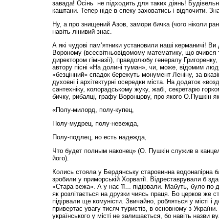
завада! Осінь не підходить для таких діянь! Будівельн
каштани. Тепер ніде в спеку заховатись і відпочити. Зн
Ну, а про знищений Азов, замори бичка (чого ніколи ра
навіть лінивий знає.
А які чудові пам’ятники установили наші керманичі! Ви
Вороному (всесвітньовідомому математику, що вчився т
директором гімназії), правдолюбу генералу Григоренку
автору пісні «На долині туман», чи, може, відомим лю
«безцінний» спадок бережуть монумент Леніну, за вказі
духовні і архітектурні осередки міста. На додаток «во
сантехніку, колорадському жуку, жабі, секретарю горко
бичку, рибалці, графу Воронцову, про якого О.Пушкін я
«Полу-милорд, полу-купец,
Полу-мудрец, полу-невежда,
Полу-подлец, но есть надежда,
Что будет полным наконец» (О. Пушкін служив в канцел
його).
Колись стояла у Бердянську старовинна водонапірна б
зробили у приморській Хорватії. Відреставрували б зда
«Стара вежа». А у нас її... підірвали. Мабуть, було по
як розлітається на друзки чиясь праця. Бо церков же ст
підірвали ще комуністи. Звичайно, робляться у місті і д
привертає увагу тисяч туристів, в основному з України.
українського у місті не залишається, бо навіть назви в