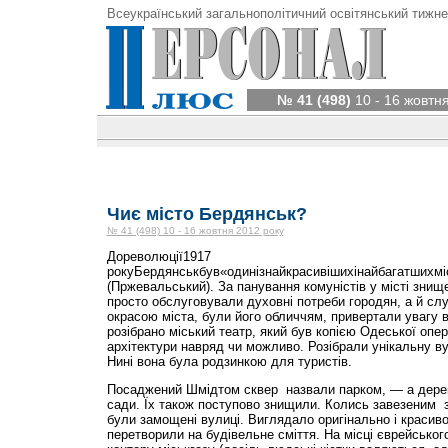
Всеукраїнський загальнополітичний освітянський тижне
№ 41 (498)
10 - 16 жовтн
Чиє місто Бердянськ?
№ 41 (498) 10 - 16 жовтня 2012 року
Дореволюції1917
рокуБердянськбув«одинізнайкрасивішихінайбагатшихміс
(Пржевальський). За панування комуністів у місті знищен
просто обслуговували духовні потреби городян, а й сл
окрасою міста, були його обличчям, привертали увагу в
розібрано міський театр, який був копією Одеської опер
архітектури навряд чи можливо. Розібрали унікальну ву
Нині вона була родзинкою для туристів.
Посаджений Шмідтом сквер назвали парком, — а дерев
сади. Їх також поступово знищили. Колись завезеним з 
були замощені вулиці. Виглядало оригінально і красиво
перетворили на будівельне сміття. На місці єврейсько