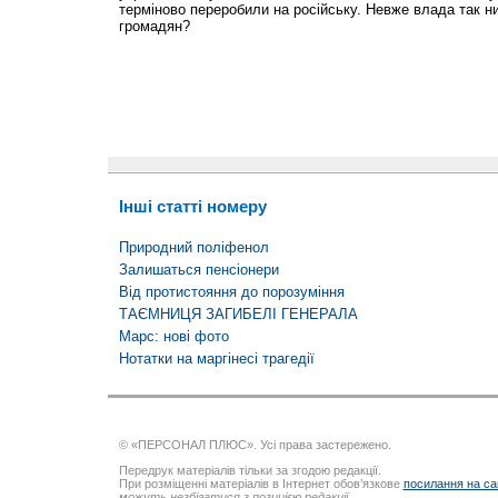
терміново переробили на російську. Невже влада так ни
громадян?
Інші статті номеру
Природний поліфенол
Залишаться пенсіонери
Від протистояння до порозуміння
ТАЄМНИЦЯ ЗАГИБЕЛІ ГЕНЕРАЛА
Марс: нові фото
Нотатки на маргінесі трагедії
© «ПЕРСОНАЛ ПЛЮС». Усі права застережено.
Передрук матеріалів тільки за згодою редакції.
При розміщенні матеріалів в Інтернет обов’язкове
посилання на са
можуть незбігатися з позицією редакції