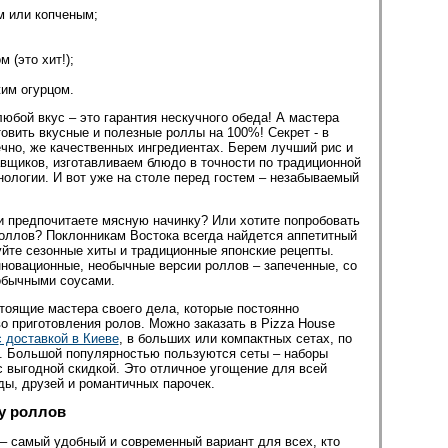
м или копченым;
 (это хит!);
жим огурцом.
бой вкус – это гарантия нескучного обеда! А мастера
овить вкусные и полезные роллы на 100%! Секрет - в
ечно, же качественных ингредиентах. Берем лучший рис и
вщиков, изготавливаем блюдо в точности по традиционной
нологии. И вот уже на столе перед гостем – незабываемый
 предпочитаете мясную начинку? Или хотите попробовать
роллов? Поклонникам Востока всегда найдется аппетитный
уйте сезонные хиты и традиционные японские рецепты.
нновационные, необычные версии роллов – запеченные, со
обычными соусами.
тоящие мастера своего дела, которые постоянно
о приготовления ролов. Можно заказать в Pizza House
 доставкой в Киеве
, в больших или компактных сетах, по
. Большой популярностью пользуются сеты – наборы
с выгодной скидкой. Это отличное угощение для всей
ды, друзей и романтичных парочек.
у роллов
– самый удобный и современный вариант для всех, кто