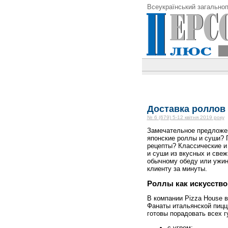
Всеукраїнський загальноп
Доставка роллов 
№ 6 (679) 5-12 квітня 2019 року
Замечательное предложен
японские роллы и суши? 
рецепты? Классические и
и суши из вкусных и свеж
обычному обеду или ужину
клиенту за минуты.
Роллы как искусство
В компании Pizza House 
Фанаты итальянской пицц
готовы порадовать всех 
с угрем;