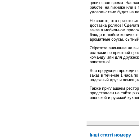
ценит свое время. Насла
работе, на пикнике или в 
удовольствие будет на в
Не знаете, что приготови
доставка роллов! Сделат
заказ в мобильном прилож
блюдо в любом количеств
ароматные соусы, сытный
Обратите внимание на выг
роллами по приятной цен
команду или для дружеск
аппетитно!
Вся продукция проходит 
заказ в течение 1 часа п
надежный друг и помощник
Также приглашаем рестор
представлен на сайте piz
японской и русской кухне
Інші статті номеру