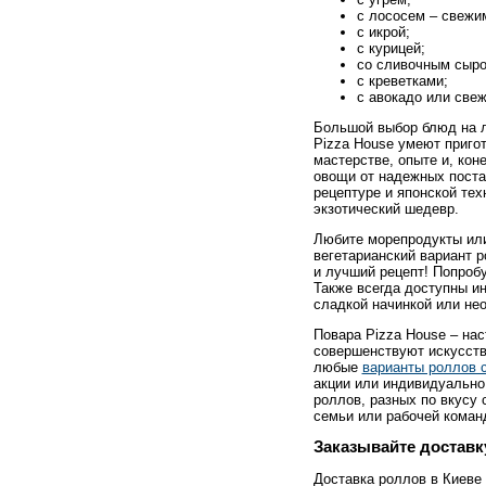
с лососем – свежи
с икрой;
с курицей;
со сливочным сыром
с креветками;
с авокадо или све
Большой выбор блюд на лю
Pizza House умеют пригот
мастерстве, опыте и, кон
овощи от надежных поста
рецептуре и японской тех
экзотический шедевр.
Любите морепродукты или
вегетарианский вариант 
и лучший рецепт! Попроб
Также всегда доступны и
сладкой начинкой или не
Повара Pizza House – нас
совершенствуют искусств
любые
варианты роллов с
акции или индивидуально
роллов, разных по вкусу 
семьи или рабочей коман
Заказывайте доставк
Доставка роллов в Киеве