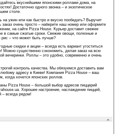
ждайтесь вкуснейшими японскими роллами дома, на
гостях! Достаточно одного звонка – и экзотическое
ашем столе.
ть на ужин или как быстро и вкусно пообедать? Выручит
ь заказ очень просто – наберите наш номер или оформите
ении, на сайте Pizza House. Курьер доставит свежее
е в самые сжатые сроки. Свежие овощи, полезные и
 рис – что может быть лучше?
одные скидки и акции – всегда есть вариант угоститься
е! Можно существенно сэкономить, делая заказ на всю
ой вечеринки. Роллы – это удобно, современно и очень
строгий контроль качества. Мы обязуемся доставить вам
о любому адресу в Киеве! Компания Pizza House – ваш
, когда хочется японских роллов.
аны Pizza House – большой выбор адресов пиццерий
zahouse.ua. Хорошее настроение, наслаждение пиццей,
й – всегда рядом!