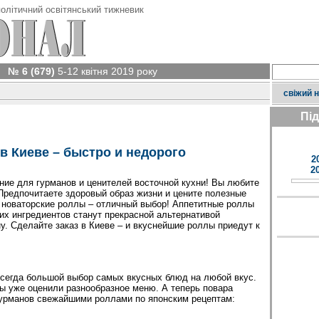
олітичний освітянський тижневик
№ 6 (679)
5-12 квітня 2019 року
свіжий 
Пі
в Киеве – быстро и недорого
2
2
ие для гурманов и ценителей восточной кухни! Вы любите
Предпочитаете здоровый образ жизни и цените полезные
 новаторские роллы – отличный выбор! Аппетитные роллы
их ингредиентов станут прекрасной альтернативой
. Сделайте заказ в Киеве – и вкуснейшие роллы приедут к
всегда большой выбор самых вкусных блюд на любой вкус.
ы уже оценили разнообразное меню. А теперь повара
гурманов свежайшими роллами по японским рецептам: