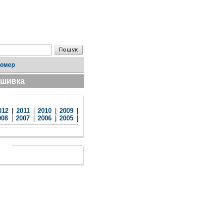
номер
дшивка
012
|
2011
|
2010
|
2009
|
008
|
2007
|
2006
|
2005
|