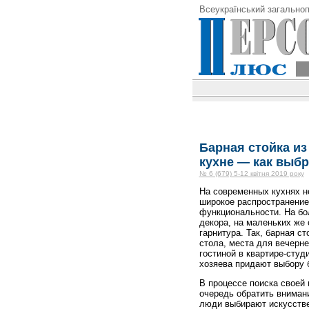
Всеукраїнський загальноп
Барная стойка из
кухне — как выб
№ 6 (679) 5-12 квітня 2019 року
На современных кухнях н
широкое распространение 
функциональности. На бо
декора, на маленьких же
гарнитура. Так, барная с
стола, места для вечерне
гостиной в квартире-студ
хозяева придают выбору б
В процессе поиска своей 
очередь обратить внимани
люди выбирают искусстве