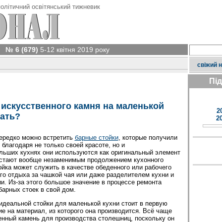
олітичний освітянський тижневик
№ 6 (679)
5-12 квітня 2019 року
свіжий 
Пі
 искусственного камня на маленькой
2
рать?
2
ередко можно встретить
барные стойки
, которые получили
благодаря не только своей красоте, но и
льших кухнях они используются как оригинальный элемент
 стают вообще незаменимым продолжением кухонного
тойка может служить в качестве обеденного или рабочего
го отдыха за чашкой чая или даже разделителем кухни и
ии. Из-за этого большое значение в процессе ремонта
арных стоек в свой дом.
идеальной стойки для маленькой кухни стоит в первую
е на материал, из которого она производится. Всё чаще
нный камень для производства столешниц, поскольку он