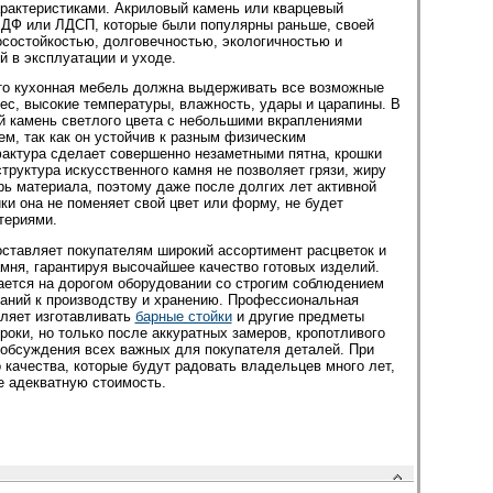
рактеристиками. Акриловый камень или кварцевый
МДФ или ЛДСП, которые были популярны раньше, своей
осостойкостью, долговечностью, экологичностью и
 в эксплуатации и уходе.
что кухонная мебель должна выдерживать все возможные
ес, высокие температуры, влажность, удары и царапины. В
й камень светлого цвета с небольшими вкраплениями
м, так как он устойчив к разным физическим
фактура сделает совершенно незаметными пятна, крошки
труктура искусственного камня не позволяет грязи, жиру
рь материала, поэтому даже после долгих лет активной
ки она не поменяет свой цвет или форму, не будет
териями.
оставляет покупателям широкий ассортимент расцветок и
мня, гарантируя высочайшее качество готовых изделий.
ется на дорогом оборудовании со строгим соблюдением
аний к производству и хранению. Профессиональная
оляет изготавливать
барные стойки
и другие предметы
роки, но только после аккуратных замеров, кропотливого
 обсуждения всех важных для покупателя деталей. При
качества, которые будут радовать владельцев много лет,
е адекватную стоимость.