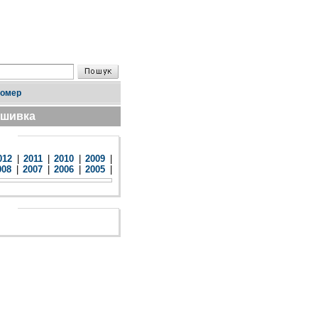
номер
дшивка
012
|
2011
|
2010
|
2009
|
008
|
2007
|
2006
|
2005
|