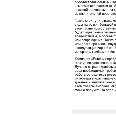
обладает уникальными ха
композит отличается от 
высокой прочностью, изн
исключительной простотой
Также стоит учитывать, 
виды нагрузки: большой в
этом плане искусственны
будет идеальным решение
воздействиям, а особая 
или повреждения. Также с
или влаге проникать внут
эксплуатации барной стой
испорчена грибками и бак
Компания «Eurolux» пред
фактур искусственного ка
Лучшее сырье обрабатыва
всех необходимых требов
работа сотрудников позв
интерьера в кратчайшие с
дизайна и внимательного
этом товары высочайшего 
можно получить за вполн