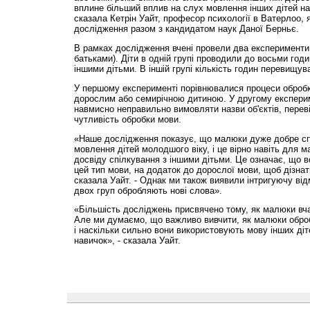
вплине більший вплив на слух мовлення інших дітей на 
сказала Кетрін Уайт, професор психології в Ватерлоо, 
дослідження разом з кандидатом наук Даної Берньє.
В рамках дослідження вчені провели два експерименти 
батьками). Діти в одній групі проводили до восьми год
іншими дітьми. В іншій групі кількість годин перевищува
У першому експерименті порівнювалися процеси обробк
дорослим або семирічною дитиною. У другому експери
навмисно неправильно вимовляти назви об'єктів, пере
чутливість обробки мови.
«Наше дослідження показує, що малюки дуже добре с
мовлення дітей молодшого віку, і це вірно навіть для м
досвіду спілкування з іншими дітьми. Це означає, що 
цей тип мови, на додаток до дорослої мови, щоб дізнат
сказала Уайт. - Однак ми також виявили інтригуючу відм
двох груп обробляють нові слова».
«Більшість досліджень присвячено тому, як малюки вча
Але ми думаємо, що важливо вивчити, як малюки обробл
і наскільки сильно вони використовують мову інших діт
навичок», - сказала Уайт.