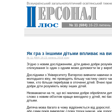
Всеукраїнський загальнополітичний освітянський тижне
№ 11 (684)
16-23 липень 
Як гра з іншими дітьми впливає на в
№ 11 (684) 16-23 липень 2019 року
Згідно з новим дослідженням, діти дивно добре розумію
спілкування їх один з одним може допомогти їм у виро
Дослідники з Університету Ватерлоо вивчили навички о
молодшого віку, які проводять більшу частину свого ча
тими, хто більше перебував в оточенні дітей. Вчені пра
добре діти розуміють мову інших дітей.
Незважаючи на те, що всі малюки добре обробляли дит
слово з новим об'єктом краще виходило у дітей, які ба
дітьми.
Дитяча мова багато в чому відрізняється від дорослої. 
або семи років вимовляє слова трохи інакше, ніж доросл