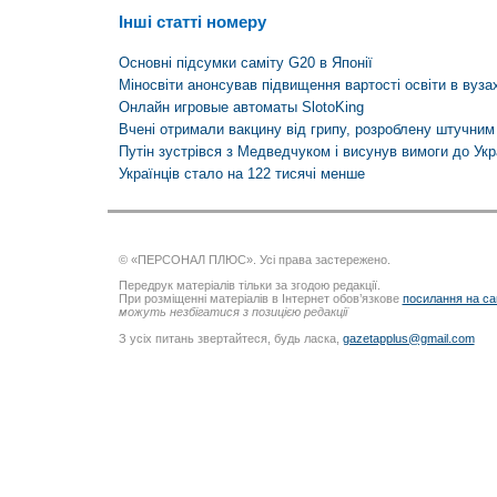
Інші статті номеру
Основні підсумки саміту G20 в Японії
Міносвіти анонсував підвищення вартості освіти в вуза
Онлайн игровые автоматы SlotoKing
Вчені отримали вакцину від грипу, розроблену штучним
Путін зустрівся з Медведчуком і висунув вимоги до Укр
Українців стало на 122 тисячі менше
© «ПЕРСОНАЛ ПЛЮС». Усі права застережено.
Передрук матеріалів тільки за згодою редакції.
При розміщенні матеріалів в Інтернет обов’язкове
посилання на са
можуть незбігатися з позицією редакції
З усіх питань звертайтеся, будь ласка,
gazetapplus@gmail.com