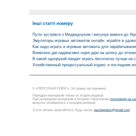
Інші статті номеру
Путін зустрівся з Медведчуком і висунув вимоги до Укр
Эмуляторы игровых автоматов онлайн: играйте в удов
Как надо играть в игровые автоматы для зарабатывани
Виявлено дві надмасивні чорні діри на шляху до зіткне
В какой однорукий бандит играть бесплатно лучше на 
Хозяйственный процессуальный кодекс и последние из
© «ПЕРСОНАЛ ПЛЮС». Усі права застережено.
Передрук матеріалів тільки за згодою редакції.
При розміщенні матеріалів в Інтернет обов’язкове
посилання на са
можуть незбігатися з позицією редакції
З усіх питань звертайтеся, будь ласка,
gazetapplus@gmail.com