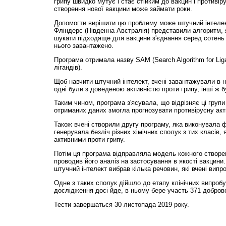
грипу швидко мутує і стає стійким до вакцин і противір
створення нової вакцини може займати роки.
Допомогти вирішити цю проблему може штучний інтелект
Фліндерс (Південна Австралія) представили алгоритм, 
шукати підходяще для вакцини з'єднання серед сотень м
нього завантажено.
Програма отримала назву SAM (Search Algorithm for Li
лігандів).
Щоб навчити штучний інтелект, вчені завантажували в н
одні були з доведеною активністю проти грипу, інші ж б
Таким чином, програма з'ясувала, що відрізняє ці групи 
отриманих даних змогла прогнозувати противірусну акт
Також вчені створили другу програму, яка виконувала ф
генерувала безліч різних хімічних сполук з тих класів, 
активними проти грипу.
Потім ця програма відправляла модель кожного створе
проводив його аналіз на застосування в якості вакцини.
штучний інтелект вибрав кілька речовин, які вчені випр
Одне з таких сполук дійшло до етапу клінічних випробу
дослідження досі йде, в ньому бере участь 371 добров
Тести завершаться 30 листопада 2019 року.