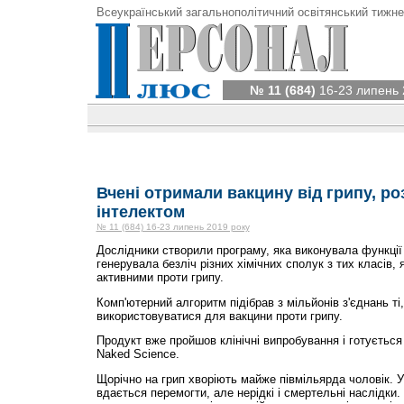
Всеукраїнський загальнополітичний освітянський тижне
№ 11 (684)
16-23 липень 
Вчені отримали вакцину від грипу, р
інтелектом
№ 11 (684) 16-23 липень 2019 року
Дослідники створили програму, яка виконувала функції 
генерувала безліч різних хімічних сполук з тих класів, 
активними проти грипу.
Комп'ютерний алгоритм підібрав з мільйонів з'єднань ті
використовуватися для вакцини проти грипу.
Продукт вже пройшов клінічні випробування і готується
Naked Science.
Щорічно на грип хворіють майже півмільярда чоловік. У
вдається перемогти, але нерідкі і смертельні наслідки