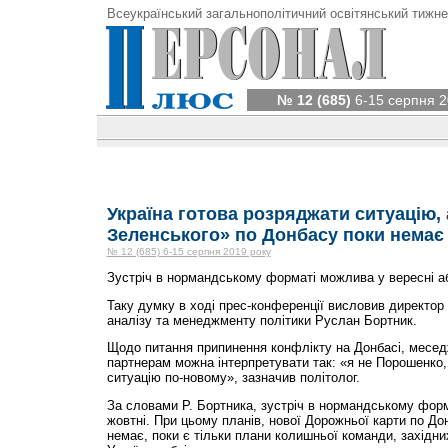
Всеукраїнський загальнополітичний освітянський тижне
№ 12 (685)
6-15 серпня 2
Україна готова розряджати ситуацію,
Зеленського» по Донбасу поки немає
№ 12 (685) 6-15 серпня 2019 року
Зустріч в нормандському форматі можлива у вересні аб
Таку думку в ході прес-конференції висловив директор 
аналізу та менеджменту політики Руслан Бортник.
Щодо питання припинення конфлікту на Донбасі, месед
партнерам можна інтерпретувати так: «я не Порошенко,
ситуацію по-новому», зазначив політолог.
За словами Р. Бортника, зустріч в нормандському форм
жовтні. При цьому планів, нової Дорожньої карти по До
немає, поки є тільки плани колишньої команди, західних