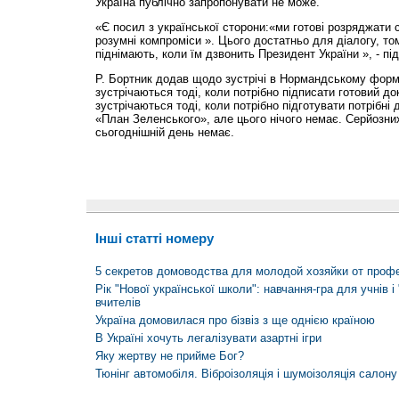
Україна публічно запропонувати не може.
«Є посил з української сторони:«ми готові розряджати си
розумні компроміси ». Цього достатньо для діалогу, то
піднімають, коли їм дзвонить Президент України », - пі
Р. Бортник додав щодо зустрічі в Нормандському форм
зустрічаються тоді, коли потрібно підписати готовий д
зустрічаються тоді, коли потрібно підготувати потрібні 
«План Зеленського», але цього нічого немає. Серйозни
сьогоднішній день немає.
Інші статті номеру
5 секретов домоводства для молодой хозяйки от проф
Рік "Нової української школи": навчання-гра для учнів 
вчителів
Україна домовилася про бізвіз з ще однією країною
В Україні хочуть легалізувати азартні ігри
Яку жертву не прийме Бог?
Тюнінг автомобіля. Віброізоляція і шумоізоляція салону