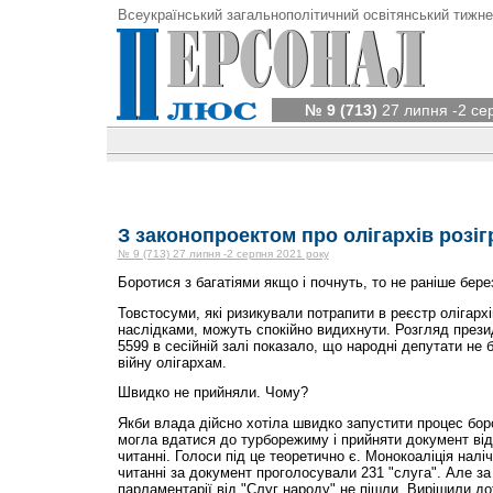
Всеукраїнський загальнополітичний освітянський тижне
№ 9 (713)
27 липня -2 се
З законопроектом про олігархів розіг
№ 9 (713) 27 липня -2 серпня 2021 року
Боротися з багатіями якщо і почнуть, то не раніше берез
Товстосуми, які ризикували потрапити в реєстр олігархі
наслідками, можуть спокійно видихнути. Розгляд през
5599 в сесійній залі показало, що народні депутати не
війну олігархам.
Швидко не прийняли. Чому?
Якби влада дійсно хотіла швидко запустити процес боро
могла вдатися до турборежиму і прийняти документ від
читанні. Голоси під це теоретично є. Монокоаліція налі
читанні за документ проголосували 231 "слуга". Але з
парламентарії від "Слуг народу" не пішли. Вирішили д