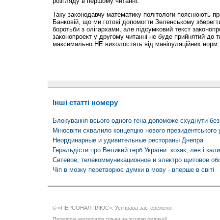
розгляду в першому читанні.
Таку законодавчу математику політологи пояснюють про
Банковій, що ми готові допомогти Зеленському зберегти
боротьби з олігархами, але підсумковий текст законоп
законопроект у другому читанні не буде прийнятий до ти
максимально НЕ вихолостять від маніпуляційних норм.
Інші статті номеру
Блокування всього одного гена допоможе схуднути без 
Міносвіти схвалило концепцію нового президентського 
Неординарные и удивительные рестораны Днепра
Геральдісти про Великий герб України: козак, лев і кал
Сетевое, телекоммуникационное и электро щитовое об
Чіп в мозку перетворює думки в мову - вперше в світі
© «ПЕРСОНАЛ ПЛЮС». Усі права застережено.
Передрук матеріалів тільки за згодою редакції.