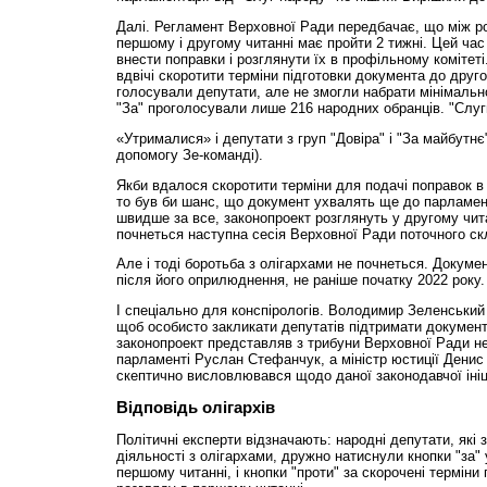
Далі. Регламент Верховної Ради передбачає, що між р
першому і другому читанні має пройти 2 тижні. Цей ча
внести поправки і розглянути їх в профільному комітет
вдвічі скоротити терміни підготовки документа до друго
голосували депутати, але не змогли набрати мінімально 
"За" проголосували лише 216 народних обранців. "Слуг
«Утрималися» і депутати з груп "Довіра" і "За майбутнє
допомогу Зе-команді).
Якби вдалося скоротити терміни для подачі поправок в 
то був би шанс, що документ ухвалять ще до парламент
швидше за все, законопроект розглянуть у другому чита
почнеться наступна сесія Верховної Ради поточного ск
Але і тоді боротьба з олігархами не почнеться. Докуме
після його оприлюднення, не раніше початку 2022 року.
І спеціально для конспірологів. Володимир Зеленський
щоб особисто закликати депутатів підтримати документ
законопроект представляв з трибуни Верховної Ради н
парламенті Руслан Стефанчук, а міністр юстиції Денис
скептично висловлювався щодо даної законодавчої ініц
Відповідь олігархів
Політичні експерти відзначають: народні депутати, які 
діяльності з олігархами, дружно натиснули кнопки "за"
першому читанні, і кнопки "проти" за скорочені терміни