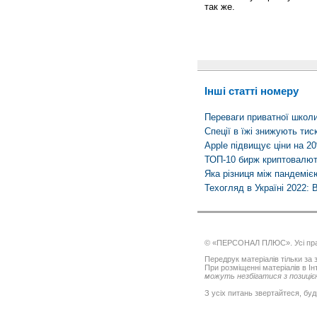
так же.
Інші статті номеру
Переваги приватної школи
Спеції в їжі знижують тис
Apple підвищує ціни на 20
ТОП-10 бирж криптовалю
Яка різниця між пандеміє
Техогляд в Україні 2022: 
© «ПЕРСОНАЛ ПЛЮС». Усі пра
Передрук матеріалів тільки за з
При розміщенні матеріалів в І
можуть незбігатися з позицією
З усіх питань звертайтеся, буд