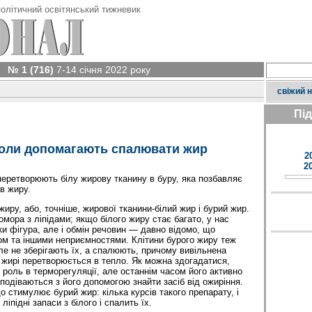
олітичний освітянський тижневик
№ 1 (716)
7-14 січня 2022 року
свіжий 
Пі
оли допомагають спалювати жир
2
2
перетворюють білу жирову тканину в буру, яка позбавляє
ів жиру.
жиру, або, точніше, жирової тканини-білий жир і бурий жир.
комора з ліпідами; якщо білого жиру стає багато, у нас
ьки фігура, але і обмін речовин — давно відомо, що
ом та іншими неприємностями. Клітини бурого жиру теж
ле не зберігають їх, а спалюють, причому вивільнена
 жирі перетворюється в тепло. Як можна здогадатися,
 роль в терморегуляції, але останнім часом його активно
подіваються з його допомогою знайти засіб від ожиріння.
що стимулює бурий жир: кілька курсів такого препарату, і
ліпідні запаси з білого і спалить їх.