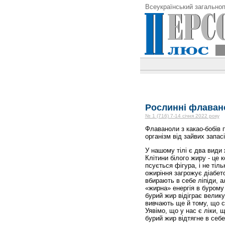
Всеукраїнський загальноп
Рослинні флаван
№ 1 (716) 7-14 січня 2022 року
Флаваноли з какао-бобів 
організм від зайвих запас
У нашому тілі є два види 
Клітини білого жиру - це 
псується фігура, і не тіл
ожиріння загрожує діабет
вбирають в себе ліпіди, а
«жирна» енергія в бурому
бурий жир відіграє велику
вивчають ще й тому, що с
Уявімо, що у нас є ліки, 
бурий жир відтягне в себе 