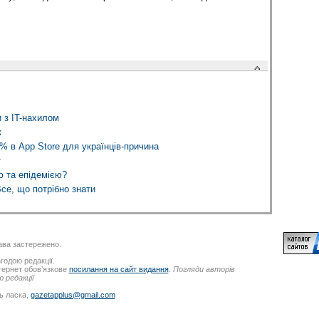
 з IT-нахилом
к
% в App Store для українців-причина
т
ю та епідемією?
Все, що потрібно знати
ва застережено.
годою редакції.
нтернет обов’язкове
посилання на сайт видання
.
Погляди авторів
 редакції
ь ласка,
gazetapplus@gmail.com