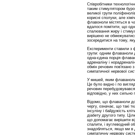
Співробітники технологічн
таким стимулятором буро
великої групи поліфенолі
корисні сполуки, але хімі
флавоноли містяться в чаї
вдалося помітити, що одн
спалювання жиру і стимул
вирішено не обмежуватис
зосередитися на тому, як
Експерименти ставили з ф
групи: одним флаваноли д
одна-єдина порція флаван
адреналіну і норадреналі
обмін речовин пов'язано 
симпатичної нервової сист
У мишей, яким флаваноли 
Це було видно і по вигляд
речовин перебудовувався 
відповідно, у них сильно 
Відомо, що флаваноли доп
чергу, означає, що такі т
інсуліну і байдужість кл
діабету другого типу. Ціл
що допомагає вирішити ві
спалити, і вуглеводний об
знадобляться, якщо ми в 
симпатичну нервову систе