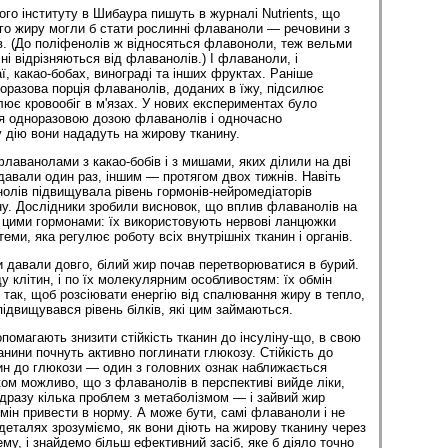
ого інституту в Шибаура пишуть в журналі Nutrients, що
го жиру могли б стати рослинні флаваноли — речовини з
в. (До поліфенолів ж відносяться флавоноли, теж вельми
чні відрізняються від флаванолів.) І флаваноли, і
, какао-бобах, винограді та інших фруктах. Раніше
оразова порція флаванолів, доданих в їжу, підсилює
ює кровообіг в м'язах. У нових експериментах було
я одноразовою дозою флаванолів і одночасно
у дію вони нададуть на жирову тканину.
лаванолами з какао-бобів і з мишами, яких ділили на дві
авали один раз, іншим — протягом двох тижнів. Навіть
олів підвищувала рівень гормонів-нейромедіаторів
ну. Дослідники зробили висновок, що вплив флаванолів на
з цими гормонами: їх використовують нервові ланцюжки
еми, яка регулює роботу всіх внутрішніх тканин і органів.
давали довго, білий жир почав перетворюватися в бурий.
у клітин, і по їх молекулярним особливостям: їх обмін
так, щоб розсіювати енергію від спалювання жиру в тепло,
підвищувався рівень білків, які цим займаються.
омагають знизити стійкість тканин до інсуліну-що, в свою
канини почнуть активно поглинати глюкозу. Стійкість до
ітин до глюкози — один з головних ознак наближається
ком можливо, що з флаванолів в перспективі вийде ліки,
дразу кілька проблем з метаболізмом — і зайвий жир
мін привести в норму. А може бути, самі флаваноли і не
деталях зрозуміємо, як вони діють на жирову тканину через
му, і знайдемо більш ефективний засіб, яке б діяло точно