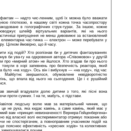
 фактам — надто чис-ленним, щоб їх можна було вважати
нією гіпотезою, в нашому світі кожна точка часопростору
закодоване в голографічних струк-турах. За іншою, кожне
оводжує шлейф віртуальних варіантів, які на нього
астичніші припущення не менш дивовижні за встановлений
 елементарна час-тинка — електрон — може перебувати у
ру. Цілком ймовірно, що й часу.
ити хід подій? Хто розпізнав би у дитячих фантазуваннях
рнув би ува-гу на одкровення автора «Співомовок» у другій
ли про «мирний атом» не йшлося. Хто згадав би про нього
и тонули в хорі запевнень про безпечність реактора, який
а було «на ходу». Ось він і вибухнув — «на ходу», під час
е. Майбутнє звершилося, обумовлене невідворотністю
 тінь, що впала від нього на сьогодення. Це і є рушійний
ися.
ав звичай вгадувати долю дитини з того, які пісні вона
ючи проти сумних. І на те, мабуть, є підстави.
Вавілов людську волю мав за матеріальний чинник, що
: це не рука, яка кидає камінь, а саме камінь, який має у
омий вам «принцип невизначеності Вернера-Гейценбергена»
но від власної волі експериментатор отримує показник або
ючи не спостерігачем, а повноправним учасником подій на
ище пояснює ефективність «хресних ходів» та колективних
то завершувалися дощем.