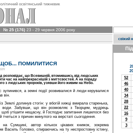
олітичний освітянський тижневик
№ 25 (176)
23 - 29 червня 2006 року
свіжий 
Пі
ЩОБ... ПОМИЛИТИСЯ
2
року
2
нд розповідає, що Всевишній, втомившись від людських
52
ти час на найпрекраснішій з миттєвостей. А на пораду
го з людських пророків, узявши його живим на Небо.
46
40
с зупинився, а земні події розвивалися й люди керувалися
в він.
34
28
із Землі долинув стогін: у вбогій хижці вмирала старенька,
22
й води. Забувши, що він розмовляє з Творцем, мудрець
 щоб утішити нещасну, й Господнє запитання лишилося без
16
й тчеться з причин минулого на верстаті сьогодення.
9
 на Сумщині, автор кількох цікавих книжок, зокрема
3
ом Василь Головко, спираючись на ту неспростовну істину,