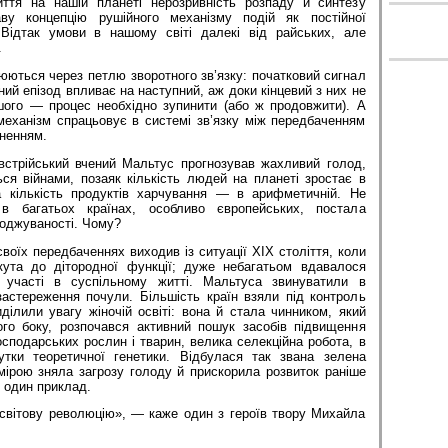
ття на нашій планеті нерозривність розпаду й синтезу
аву концепцію рушійного механізму подій як постійної
 Відтак умови в нашому світі далекі від райських, але
.
юються через петлю зворотного зв’язку: початковий сигнал
ий епізод впливає на наступний, аж доки кінцевий з них не
ого — процес необхідно зупинити (або ж продовжити). А
механізм спрацьовує в системі зв’язку між передбаченням
сненням.
австрійський вчений Мальтус прогнозував жахливий голод,
ся війнами, позаяк кількість людей на планеті зростає в
 а кількість продуктів харчування — в арифметичній. Не
 в багатьох країнах, особливо європейських, постала
оджуваності. Чому?
своїх передбаченнях виходив із ситуації XIX століття, коли
кута до дітородної функції; дуже небагатьом вдавалося
 участі в суспільному житті. Мальтуса звинуватили в
застереження почули. Більшість країн взяли під контроль
ділили увагу жіночій освіті: вона й стала чинником, який
ого боку, розпочався активний пошук засобів підвищення
осподарських рослин і тварин, велика селекційна робота, в
утки теоретичної генетики. Відбулася так звана зелена
мірою зняла загрозу голоду й прискорила розвиток раніше
е один приклад.
світову революцію», — каже один з героїв твору Михайла