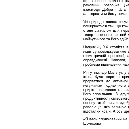
що в основі земного жи
речовини, розробив цік
взаємодії Добра і Зла.
альтернативи йому немає
Усі природні явища регул
поширюється так, що кожн
стане сигналом для перш
тепер погляньте, як цей 
майбутнього та його здій
Наприкінці XX століття 
який супроводжуватиметь
геометричній прогресії,
справдилося! Навпаки,
проблема підвищення нар
Річ у тім, що Мальтус у 
жінка була жорстко при
прорватися до активної
негуманізмі, однак його 
приріст населення та при
його сповільнив. З друг
продуктивності сільськог
основу якої лягли здоб
революція, яка великою 
відсталих країн. А ось щ
«Я весь спрямований на 
Шолохова