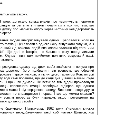
ра
.
натимуть
закону
.
Гітлер, дописано кілька рядків про неминучість перемоги
ранцію та Бельгію з літаків почали сипатися листівки, що
 думку про марність опору через містичну невідворотність
 фюрера.
вання людей використовували одвіку. Траплялося, коли на
 то фахівці цієї справи з одного боку випускали голубів, а з
альший хід бойових подій визначали залежно від того, чим
 бої. Що далі в історію, то більше страху перед лихими
їм. Однак і нині цим прийомом політики, зокрема й наші,
 активно.
 президента одразу від двох своїх знайомих я почула про
вав дорогою; його підібрали і він розповів, що обраний
роживе і трьох місяців, а після цього гарантом Конституції
Ну тоді самі побачите, що до кінця дня у вашій машині буде
сь. І що б ви думали! Не встиг за тим дідом прохолонути
лець сповненого емоцій оповідача підібрав ще одного
мер в машині від серцевого нападу. Висновок: якщо дру-га
дилася, то справдиться і перша. І що ще можна сказати?
» зовсім перестав бути народом, якщо претенденти на
ься до таких засобів.
не бракувало. Наприк-лад, 1862 року з’явилася книжка
мованими передбаченнями такої собі матінки Шиптон, яка