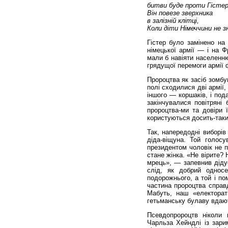
битви
буде
проти
Гісте
Він
повезе
зверхника
в
залізній
клітці
,
Коли
діти
Німеччини
не
з
Гістер було замінено на 
німецької армії — і на Ф
мали б навіяти населенню
грядущої перемоги армії
Пророцтва як засіб зомбу
полі сходилися дві армії,
іншого — коршаків, і под
закінчувалися повітряні
пророцтва-ми та довіри 
користуються досить-таки
Так, напередодні виборів
діда-віщуна. Той голосу
президентом чоловік не п
стане жінка. «Не вірите? 
мрець», — запевнив діду
слід, як добрий односе
подорожнього, а той і по
частина пророцтва справ
Мабуть, наш «електорат
гетьманську булаву вдают
Псевдопророцтв ніколи 
Чарльза Хейндлі із зари