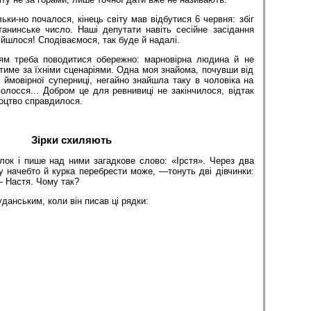
льки-но почалося, кінець світу мав відбутися 6 червня: збіг
танинське число. Наші депутати навіть сесійне засідання
ійшлося! Сподіваємося, так буде й надалі.
ням треба поводитися обережно: марновірна людина й не
атиме за їхніми сценаріями. Одна моя знайома, почувши від
 ймовірної суперниці, негайно знайшла таку в чоловіка на
волосся... Добром це для ревнивиці не закінчилося, відтак
оцтво справдилося.
Зірки схиляють
ок і пише над ними загадкове слово: «Ірстя». Через два
яку начебто й курка перебрести може, —тонуть дві дівчинки:
— Настя. Чому так?
анським, коли він писав ці рядки: