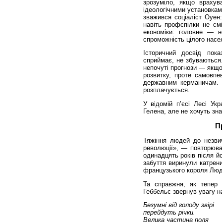
зрозуміло, якщо врахув
ідеологічними установкам
зважився соціаліст Оуен:
навіть профспілки не см
економіки: головне — н
спроможність цілого насе
Історичний досвід пока
сприймає, не збуваються
непочуті прогнози — якщо
розвитку, проте самовпев
державним керманичам. 
розплачується.
У відомій п’єсі Лесі Ук
Гелена, але не хочуть зн
П
Тяжіння людей до незвич
революції», — повторюва
одинадцять років після йо
забуття виринули катрен
французького короля Люд
Та справжня, як тепер 
Геббельс звернув увагу на
Безумні
від
голоду
звірі
перейдуть
річки
.
Велика
частина
поля