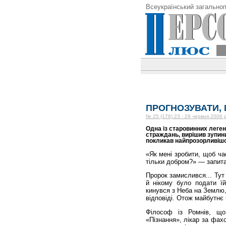
Всеукраїнський загальноп
ПРОГНОЗУВАТИ, 
№ 25 (176) 23 - 29 червня 2006 
Одна із старовинних леге
страждань, вирішив зупини
покликав найпрозорливішо
«Як мені зробити, щоб ча
тільки добром?» — запита
Пророк замислився... Тут 
й нікому було подати ї
кинувся з Неба на Землю,
відповіді. Отож майбутнє 
Філософ із Ромнів, що
«Пізнання», лікар за фах