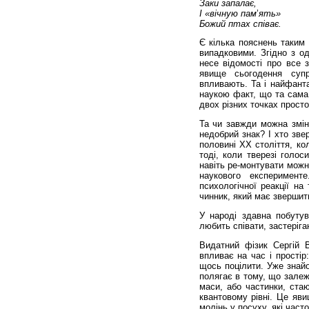
Заки
запалає
,
І
«вічную
пам
’
ять»
Божий
птах
співає
.
Є кілька пояснень таким
випадковими. Згідно з од
несе відомості про все 
явище сьогодення супр
впливають. Та і найфант
наукою факт, що та сама
двох різних точках просто
Та чи завжди можна змін
недобрий знак? І хто зве
половині XX століття, ко
тоді, коли тверезі голос
навіть ре-монтувати можн
наукового експеримент
психологічної реакції на
чинник, який має звершит
У народі здавна побутув
любить співати, застеріга
Видатний фізик Сергій 
впливає на час і простір
щось поцілити. Уже знай
полягає в тому, що залеж
маси, або частинки, ста
квантовому рівні. Це яв
молінь у посуху, які час