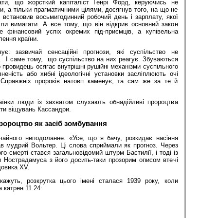
ати, що жорсткий капіталіст Генрі Форд, керуючись не
и, а тільки прагматичними цілями, досягнув того, на що не
 встановив восьмигодинний робочий день і зарплату, якої
іли вимагати. А все тому, що він відкрив основний закон
е фінансовий успіх окремих під-приємців, а купівельна
лення країни.
зує: зазвичай сенсаційні прогнози, які суспільство не
. І саме тому, що суспільство на них реагує. Збуваються
 провидець осягає внутрішні рушійні механізми суспільного
неність або хибні ідеологічні установки засліплюють очі
Справжніх пророків натовп каменує, та сам же за те й
раїнки люди із захватом слухають обнадійливі пророцтва
ати віщувань Кассандри.
ророцтво як засіб зомбування
айного неподоланне. «Усе, що я бачу, розкидає насіння
в мудрий Вольтер. Ці слова сприймали як прогноз. Через
го смерті стався загальновідомий штурм Бастилії, і тоді із
и Нострадамуса з його досить-таки прозорим описом втечі
овика XV.
кажуть, розкрутка цього імені сталася 1939 року, коли
 катрен 11.24: