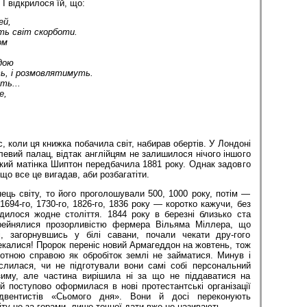
 І відкрилося їй, що:
ей
,
ть
світ
скорботи
.
ом
дою
ь
,
і
розмовлятимуть
.
уть
...
е
,
, коли ця книжка побачила світ, набирав обертів. У Лондоні
вий палац, відтак англійцям не залишилося нічого іншого
, який матінка Шиптон передбачила 1881 року. Однак задовго
 що все це вигадав, аби розбагатіти.
ець світу, то його проголошували 500, 1000 року, потім —
, 1694-го, 1730-го, 1826-го, 1836 року — коротко кажучи, без
дилося жодне століття. 1844 року в березні близько ста
рейнялися прозорливістю фермера Вільяма Міллера, що
і, загорнувшись у білі савани, почали чекати дру-гого
калися! Пророк переніс новий Армагеддон на жовтень, тож
отною справою як обробіток землі не займатися. Минув і
слилася, чи не підготували вони самі собі персональний
зиму, але частина вирішила ні за що не піддаватися на
 й поступово оформилася в нові протестантські організації
двентистів «Сьомого дня». Вони й досі переконують
іту не за горами, лише точної дати вже не називають.