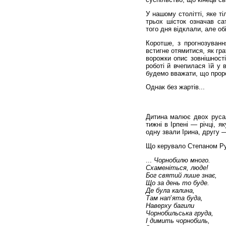
У нашому столітті, яке ті
трьох шісток означав са
того дня відклали, але об
Коротше, з прогнозуван
встигне отямитися, як гр
ворожки опис зовнішності
роботі й вчепилася їй у 
будемо вважати, що прор
Однак без жартів...
Дитина малює двох русал
тижні в Ірпені — річці, 
одну звали Ірина, другу 
Що керувало Степаном Руд
...
Чорнобилю
много
.
Схаменіться
,
люде
!
Бог
святий
лише
знає
,
Що
за
день
то
буде
.
Де
була
калина
,
Там
нап
’
ята
буда
,
Наверху
багили
Чорнобильська
груда
,
І
димить
чорнобиль
,