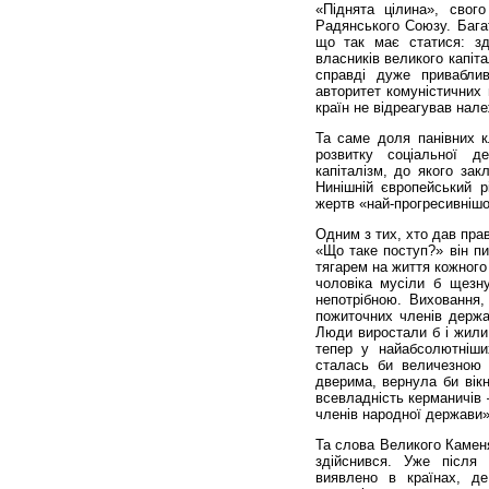
«Піднята цілина», свог
Радянського Союзу. Бага
що так має статися: зд
власників великого капіта
справді дуже привабли
авторитет комуністичних 
країн не відреагував належ
Та саме доля панівних к
розвитку соціальної д
капіталізм, до якого зак
Нинішній європейський 
жертв «най-прогресивнішої 
Одним з тих, хто дав прав
«Що таке поступ?» він п
тягарем на життя кожного
чоловіка мусіли б щезну
непотрібною. Виховання
пожиточних членів держ
Люди виростали б і жили 
тепер у найабсолютніши
сталась би величезною 
дверима, вернула би вікн
всевладність керманичів
членів народної держави»
Та слова Великого Каменя
здійснився. Уже після
виявлено в країнах, д