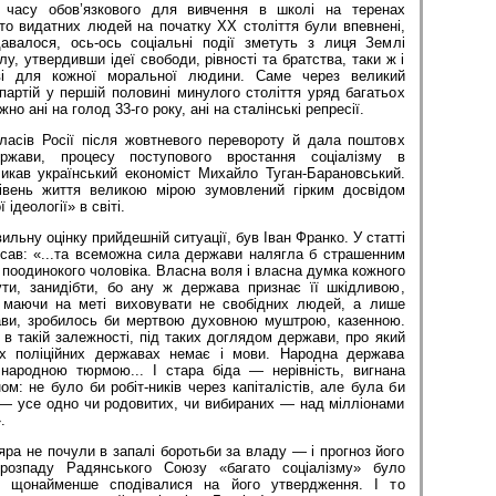
о часу обов’язкового для вивчення в школі на теренах
то видатних людей на початку XX століття були впевнені,
авалося, ось-ось соціальні події зметуть з лиця Землі
лу, утвердивши ідеї свободи, рівності та братства, таки ж і
ві для кожної моральної людини. Саме через великий
партій у першій половині минулого століття уряд багатьох
но ані на голод 33-го року, ані на сталінські репресії.
ласів Росії після жовтневого перевороту й дала поштовх
ержави, процесу поступового вростання соціалізму в
ликав український економіст Михайло Туган-Барановський.
рівень життя великою мірою зумовлений гірким досвідом
ідеології» в світі.
ильну оцінку прийдешній ситуації, був Іван Франко. У статті
исав: «...та всеможна сила держави налягла б страшенним
 поодинокого чоловіка. Власна воля і власна думка кожного
ти, занидібти, бо ану ж держава признає її шкідливою,
, маючи на меті виховувати не свобідних людей, а лише
ави, зробилось би мертвою духовною муштрою, казенною.
в такій залежності, під таких доглядом держави, про який
х поліційних державах немає і мови. Народна держава
народною тюрмою... І стара біда — нерівність, вигнана
ом: не було би робіт-ників через капіталістів, але була би
 — усе одно чи родовитих, чи вибираних — над мілліонами
.
ра не почули в запалі боротьби за владу — і прогноз його
 розпаду Радянського Союзу «багато соціалізму» було
е щонайменше сподівалися на його утвердження. І то