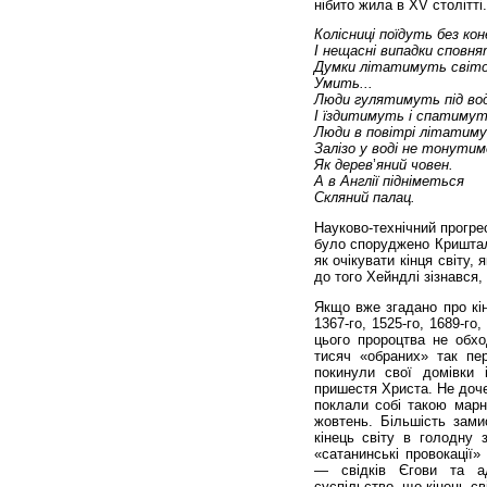
нібито жила в XV столітті.
Колісниці
поїдуть
без
ко
н
І
нещасні
випадки
сповня
Думки
літатимуть
світ
Умить
...
Люди
гулятимуть
під
во
І
їздитимуть
і
спатимут
Люди
в
повітрі
літати
м
Залізо
у
воді
не
тонути
м
Як
дерев
’
яний
човен
.
А
в
Англії
підніметься
Скляний
палац
.
Науково-технічний прогрес
було споруджено Криштале
як очікувати кінця світу
до того Хейндлі зізнався,
Якщо вже згадано про кін
1367-го, 1525-го, 1689-го
цього пророцтва не обхо
тисяч «обраних» так пе
покинули свої домівки 
пришестя Христа. Не доче
поклали собі такою марн
жовтень. Більшість зами
кінець світу в голодну 
«сатанинські провокації»
— свідків Єгови та а
суспільство, що кінець св