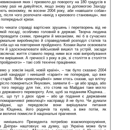
невиконання яких і призвело до повороту на 180 градусів в
такому разі не дивуйтеся, якщо знову за допомогою Заходу
ють економіку, як восени 2004 року, аби «навішати собак»
д, після чого розпочати «вихід з кризового становища», яке
з попередньої кризи.
о чекати справді вартісних зрушень і перетворень від не
якій посаді, особливо головній в державі. Творча людина
провадити схеми, принципи й механізми, які б в сучасних
рмальне виробництво й справедливий розподіл статків та
н хіба що на повторення пройденого. Козаки йшли освоювати
ти й удосконалювати військовий вишкіл та устрій, засади
овсякчас життя ставило перед ними все нові випробування
и вирішення. А гречкосії з року в рік, зі століття в століття
ойденого» – такі собі технічні працівники.
мо у зовсім іншій, новій країні», – так було сказано 2004
ішній кандидат і нинішній «гарант» не попередив, що вже
 старій. Якби «революційної» зими хтось сказав, що влітку
крісло повернеться Янукович, заявили б – це або зрада, або
у того періоду для тих, хто стояв на Майдані таке могло
ок державного перевороту. Але, щоб за поданням Ющенка…
зує, що тут з двох одне – або це подання є державним
«помаранчевої революції» насправді й не було. Чи думали
йдані, що передовсім вони вирішували питання
ора Ющенка, його родичів та кумів, а вже потім, як
и величні помисли й національні прагнення.
у нинішнього Презедента потребою взаємопорозуміння,
ів Дніпра» наштовхує на думку, що Україна може бути