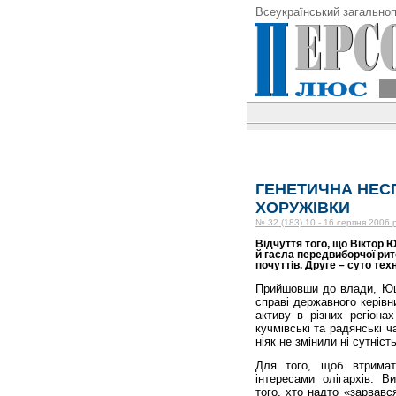
Всеукраїнський загальноп
ГЕНЕТИЧНА НЕС
ХОРУЖІВКИ
№ 32 (183) 10 - 16 серпня 2006 
Відчуття того, що Віктор
й гасла передвиборчої ри
почуттів. Друге – суто тех
Прийшовши до влади, Юще
справі державного керівн
активу в різних регіона
кучмівські та радянські 
ніяк не змінили ні сутність
Для того, щоб втримат
інтересами олігархів. В
того, хто надто «зарвавс