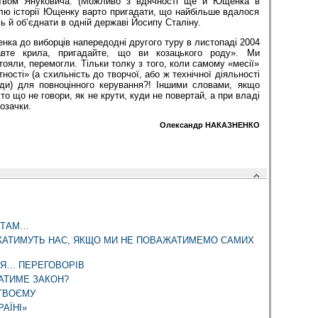
ством Януковича. (Можливо з вдячності ще й Ющенка в
лю історії Ющенку варто пригадати, що найбільше вдалося
ь й об’єднати в одній державі Йосипу Сталіну.
ка до виборців напередодні другого туру в листопаді 2004
авте крила, пригадайте, що ви козацького роду». Ми
тояли, перемогли. Тільки толку з того, коли самому «месії»
ності» (а схильність до творчої, або ж технічної діяльності
ди) для повноцінного керування?! Іншими словами, якщо
 то що не говори, як не крути, куди не повертай, а при владі
озачки.
Олександр НАКАЗНЕНКО
ОТАМ…
АЖАТИМУТЬ НАС, ЯКЩО МИ НЕ ПОВАЖАТИМЕМО САМИХ
ТЯ… ПЕРЕГОВОРІВ
АТИМЕ ЗАКОН?
 ТВОЄМУ
АЇНІ»