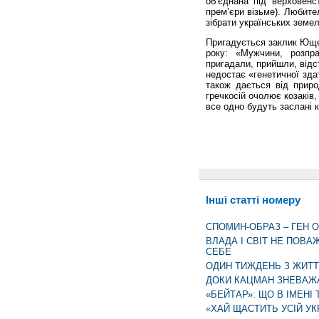
об’єднана під верховен
прем’єри візьме). Любите
зібрати українських земел
Пригадується заклик Ющен
року: «Мужчини, розпр
пригадали, прийшли, відс
недостає «генетичної здат
також дається від приро
гречкосій очолює козаків,
все одно будуть заслані к
Інші статті номеру
СПОМИН-ОБРАЗ – ГЕН 
ВЛАДА І СВІТ НЕ ПОВ
СЕБЕ
ОДИН ТИЖДЕНЬ З ЖИТ
ДОКИ КАЦМАН ЗНЕВАЖ
«БЕЙТАР»: ЩО В ІМЕНІ
«ХАЙ ЩАСТИТЬ УСІЙ УКР