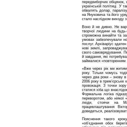
передвиборчих обіцянок, 
українській політиці. У 
обвалять долар, паралізу
на Януковича та його уря
стало наслідком виходу 
Воно й не дивно. Не варт
творчої людини на будь-
спроможна винайти та за
умовах забезпечували но
послуг. Архіваріус здате
нові землі, запроваджува
свого самоврядування. П
й завдання, які потребувал
займалися «повторенням пр
«Вже через рік ми житиме
року. Тільки чомусь тод
через два роки – знову в
2006 року в прем’єрське 
провокація. З точки зор
статися хіба що внаслід
Формальна логіка підка
переворотом, або ніякої 
люди, стоячи на Ма
працевлаштування Вікт
доведеться, реалізовуват
Пояснення такого крок
«об’єднання обох берег