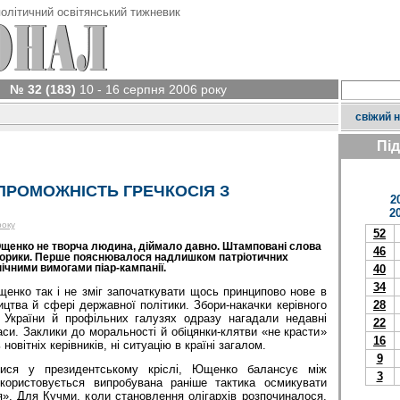
олітичний освітянський тижневик
№ 32 (183)
10 - 16 серпня 2006 року
свіжий 
Пі
ПРОМОЖНІСТЬ ГРЕЧКОСІЯ З
2
2
року
52
 Ющенко не творча людина, діймало давно. Штамповані слова
46
торики. Перше пояснювалося надлишком патріотичних
нічними вимогами піар-кампанії.
40
34
нко так і не зміг започаткувати щось принципово нове в
ицтва й сфері державної політики. Збори-накачки керівного
28
х України й профільних галузях одразу нагадали недавні
22
часи. Заклики до моральності й обіцянки-клятви «не красти»
16
 новітніх керівників, ні ситуацію в країні загалом.
9
ися у президентському кріслі, Ющенко балансує між
3
икористовується випробувана раніше тактика осмикувати
я». Для Кучми, коли становлення олігархів розпочиналося,