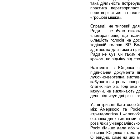
така діяльність потребув
практика перетворила
перетворюється на техні
«грошові мішки».
Справді, не типовий для 
Ради – не було викорис
«помаранчеві», що нази
більшість голосів на до
тодішній голова ВР Во
здатності» для такого ціл
Ради не був би таким е
кроком, на відміну від «п
Натомість в Ющенка сп
підписання документа п
лубочно-вертепна виста
забувається роль попере
благих намірів. Годі вже 
кажучи, не викликають д
день підписує дві різні коа
Усі ці тривалі багатосері
між Америкою та Росі
«триндологію» і «словоб
останніх двох тижнів ми н
розв’язки універсалівськ
Росія більше дала або ж
позиція Ющенка стала ре
Очевидно, саме на цих мр