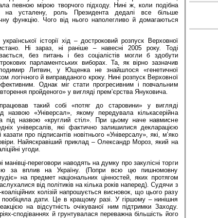
ала певною мірою творчого підходу. Нині ж, коли подібна
ся на усталену, роль Президента дедалі все більше
чну функцію. Чого від нього наполегливо й домагаються
української історії хід – достроковий розпуск Верховної
тано. Ні зараз, ні раніше – навесні 2005 року. Тоді
вається, без питань і без соціалістів могли б здобути
строкових парламентських виборах. Та, як вірно зазначив
лодимир Литвин, у Ющенка не знайшлося «генетичної
ком логічного й виправданого кроку. Нині розпуск Верховної
фективним. Однак міг стати прогресивним і повчальним
овторення пройденого» у вигляді прем’єрства Януковича.
рацював такий собі «потяг до старовини» у вигляді
ід назвою «Універсал», якому передувала кількасерійна
ва під назвою «круглий стіл». При цьому наче навмисне
дніх універсалів, які фактично залишилися декларацією
й казати про підписантів новітнього «Універсалу», які, м’яко
овіри. Найяскравіший приклад – Олександр Мороз, який на
ліційні угоди.
йні манівці-переговори наводять на думку про закулісні торги
єю за вплив на Україну. (Попри всю цю пишномовну
лудіє» на предмет національних цінностей, яких протягом
аслухалися від політиків на кілька років наперед). Судячи з
о-коаліційних колізій напрошується висновок, що цього разу
 пообіцяла дати. Це в кращому разі. У гіршому – нинішня
акцією на відсутність очікуваної ним підтримки Заходу.
іях-сподіваннях й грунтувалася переважна більшість його