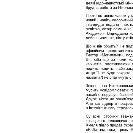
деякі юдо-нацистські між
брудна робота за Ніколає
Проте останнім часом у м
новий і навіть колоритни
і кандидат педагогічних 
освітою, автор семи книг
Академія». Віднедавна йо
либонь частіше, ніж у сті
Що ж він робить? Не под
офіційним пред­ставнико
Ректор «Могилянки», под
Він хіба що за поли ман
кабінетів, зловживаючи 
нидить, нидить… аби закр
якщо її не буде закрито,
назвати?) не спатимуть сп
Звісно, пан Брюховецьки
мусить усвідомлювати: гр
нахабно порушує базовий
Друге: ніхто не зобов’яз
Але так відверто працюв
в інтелігентному середов
Сучасні історики вваж
козацького полковника се
Хмеля підло продав Україн
«Раби, підніжки, грязь 