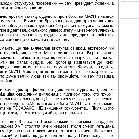
народні структури, посередник — сам Президент України, а
нком та його хлопцями.
іністерській тактиці судового протиборства МАУП з’явився
й елемент — В’ячеслав Брюховецький, доктор філологічних
наук з бездоганною трудовою біографією та журналістською
, президент Національного університету «Києво-Могилянська
го постать бовваніє у суддівських коридорах та кабінетах
нах його вищого навчального закладу.
умайте, що пан В’ячеслав виступає свідком, експертом чи
м відповідача, себто Міністерства освіти. Беріть вище!
ейкують, лобіює інтереси відомства товариша Ніколаєнка.
тій не хапає суддів, без доповіді вривається до їхніх
вродженою інтелігентністю служителів Феміди, і нидить,
ити МАУП. Мовляв, якщо не закриєте, то її не закриють, а
 то дуже великі люди (ви так зрозумієте, чи вам прізвища
окійно.
й хоч і доктор філології з дипломом журналіста, але ж
іш ціна юридичним дипломам з підписом того, хто грубо і
 принцип юриспруденції — не тиснути на суд! Це перше.
ує президента «Могилянки» любити МАУП та її керівників.
ати на ПОЗАЗАКОННЕ знищення конкурентів... Після цього
ищі таким, як Брюховецький руки не подають.
ають, що В’ячеслав Брюховецький є прямим нащадком
редини ХVП століття, який невдовзі після смерті гетьмана
у. Це про нього і таких, як він, з гнівом написав Шевченко:
Москви!..» Треба віддати належне пану В’ячеславу — як