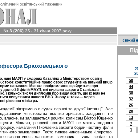
олітичний освітянський тижневик
№ 3 (206)
25 - 31 січня 2007 року
свіжий 
Пі
рофесора Брюховецького
2
у
2
о, нині МАУП у судових баталіях з Міністерством освіти
50
обстоює конституційне право своїх студентів на вільний вибір
форми навчання. Ми вже повідомляли, що йдеться про
44
 долю 26 філій МАУП, які вирішив закрити Станіслав
38
о, і кількох тисяч дипломів про вищу освіту, що їх ніяк не
ься випускники нашого ВНЗ. Знову ж таки — через
32
нні рішення міністра.
26
кадемії підтримано в судах першої та другої інстанції. Але
20
едставники міністерства всіляко зривають засідання, не
13
о, власне, їм залишається робити, коли сам Віктор Ющенко
акценти. Мовляв, репресії проти МАУП не мають жодного
7
процесу, намагання Ніколаєнка закрити бодай частину філій
1
тичного замовлення. Тобто типове чиновницьке кілерство.
чно визнав увесь ланцюжок: замовник — уряд Ізраїлю та