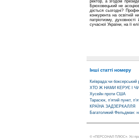
ректор, а згодом презид
Брюховецький не асоціюв
діється сьогодні? Профе
конкурента на освітній н
патріотизму, духовності 
сучасної України, на її елі
Інші статті номеру
Київрада:чи боксерський 
ХТО Ж НАМИ КЕРУЄ І Ч
Хусейн проти США
Тарасюк, п‘ятий пункт, п‘
КРАЇНА ЗАДЗЕРКАЛЛЯ
Багатоликий Фельдман: на
© «ПЕРСОНАЛ ПЛЮС». Усі пра