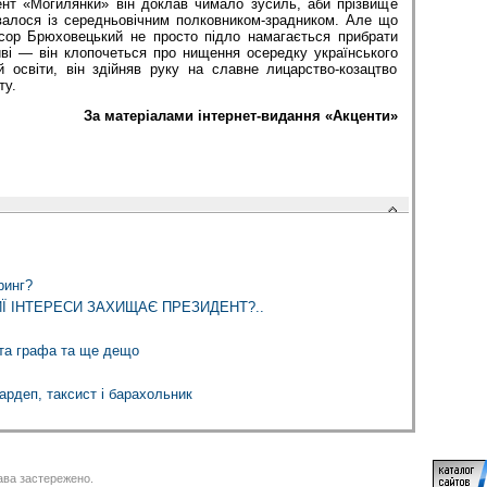
ент «Могилянки» він доклав чимало зусиль, аби прізвище
алося із середньовічним полковником-зрадником. Але що
сор Брюховецький не просто підло намагається прибрати
иві — він клопочеться про нищення осередку українського
й освіти, він здійняв руку на славне лицарство-козацтво
ту.
За матеріалами інтернет-видання «Акценти»
ринг?
ИЇ ІНТЕРЕСИ ЗАХИЩАЄ ПРЕЗИДЕНТ?..
ята графа та ще дещо
рдеп, таксист і барахольник
ва застережено.