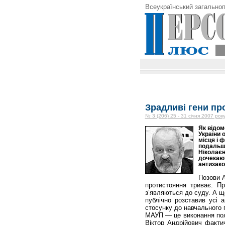
Всеукраїнський загальноп
Зрадливі гени п
№ 3 (206) 25 - 31 січня 2007 рок
Як відом
України 
місця і 
подальшу
Ніколаєнк
дочекают
антизако
Позови А
протистояння триває. Пр
з’являються до суду. А щ
публічно розставив усі 
стосунку до навчального 
МАУП — це виконання полі
Віктор Андрійович факти