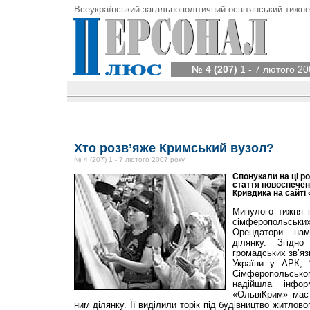
Всеукраїнський загальнополітичний освітянський тижне
№ 4 (207)
1 - 7 лютого 20
Хто розв’яже Кримський вузол?
№ 4 (207) 1 - 7 лютого 2007 року
Спонукали на ці ро
стаття новоспечен
Кривдика на сайті 
Минулого тижня 
сімферопольськ
Орендатори нам
ділянку. Згідн
громадських зв’яз
України у АРК, 
Сімферопольського
надійшла інф
«ОльвіКрим» має
ним ділянку. Її виділили торік під будівництво житлов