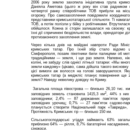
2006 року землю захопила ініціативна група кримс
Даніяла Аметова (цього ж року він став радником к
четвертої ранку співробітники ТОВ прибули на міс
огорожу. Про самозахоплення повідомили координатор
представники кримськотатарської спільноти. Ті намага
ТОВ, а потім полізли у бійку з робітниками. Втрутилас
обійшлося. Кожна зі сторін залишалася на своєму: к
їхні дії спричинені бездіяльністю влади, орендатори д
протизаконного захоплення землі.
Через кілька днів на майдані навпроти Ради Мініс
кримських татар. Про їхній збір стало відомо
Сімферополя, позаяк пікетники били палицями об мета
традиційними — земля, і ще раз земля. Напевно, нік
коліні, не забуду слів однієї літньої татарки: «Мы мно
земли каждому» (цікаво, сама дійшла такого висновку 
цієї вимоги аж волосся на голові заворушилося. Якщ
кримських татар (а меджліс планує повернення ще 25
землі? Наведу невелику довідку по Криму.
Загальна площа півострова — близько 26,10 тис. км
2
заповідних земель становила 1415,3 км
, 44% з них
запо­від­ники; 2,4% — 87 державних пам’яток пр
заповідних урочищ; 0,7% — 27 пам’яток садово-парк
планується створити Наці­о­нальний парк «Таврида»
Протяжність Кримських гір — близько 150 км.
Сільськогосподарські угіддя займають 63% загал
приблизно 64% — рілля, 8,7% багаторічні насадженн
сінокоси.