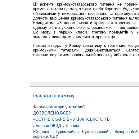
Ці аспекти кримськотатарського питання не повинн
кримські татари це зло, з яким треба боротися будь-я
обережними у використанні визначень та враховувати
допусти вирішення кримськотатарського питання шля
Кривдиком: «З часом визнати кримськотатарську як 
одному рівні з українською та російською — від вивісо
цю мову з перших класів; третину предметів у к
закладах викладати кримськотатарською)».
Інакше й надалі у Криму триватимуть торги між місц
кримськими татарами, дерибанитиметься багат
використовуватися національний аспект у чиїхось інтер
Інші статті номеру
Фальсифікатори у мантіях?
ДОЗВОЛЕНО ВСЕ?
«ОСТРІВ СКАРБІВ» УКРАЇНСЬКОГО ТБ
Злочини НКВД у Вінниці
Ющенко — Туркменбаші, Рудьковський — базарна баба
керівник СБУ