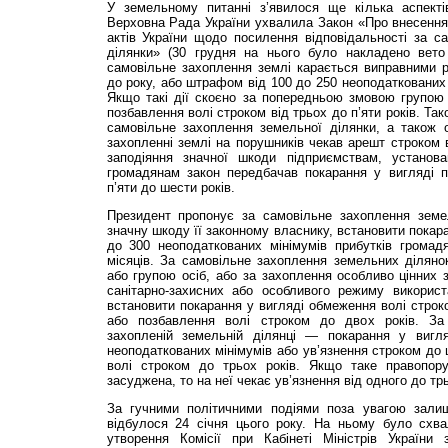
У земельному питанні з’явилося ще кілька аспек­т
Верховна Рада України ухвалила Закон «Про внесення
актів України щодо посилення відповідальності за с
ділянки» (30 грудня на нього було накладено вето 
самовільне захоплення землі карається виправними р
до року, або штрафом від 100 до 250 неоподаткованих 
Якщо такі дії скоєно за попередньою змовою групою 
позбавлення волі строком від трьох до п’яти років. Та
самовільне захоплення земельної ділянки, а також 
захопленні землі на порушників чекав арешт строком в
заподіяння значної шкоди підприємствам, установа
громадянам закон передбачав покарання у вигляді п
п’яти до шести років.
Президент пропонує за самовільне захоплення земе
значну шкоду її законному власнику, встановити покар
до 300 неоподаткованих мінімумів прибутків грома
місяців. За самовільне захоплення земельних ділян
або групою осіб, або за захоплення особливо цінних
санітарно-захисних або особливого режиму викорис
встановити покарання у вигляді обмеження волі строко
або позбавлення волі строком до двох років. За
захопленій земельній ділянці — покарання у виг
неоподаткованих мінімумів або ув’язнення строком до 
волі строком до трьох років. Якщо таке правопору
засуджена, то на неї чекає ув’язнення від одного до трь
За гучними політичними подіями поза увагою залиш
відбулося 24 січня цього року. На ньому було схв
утворення Комісії при Кабінеті Міністрів України