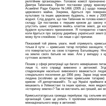
релігійним організаціям». Головою комісії призначено 
Дмитра Табачника. Проект постанови уряду врахову
Асамблеї Ради Європи №1466 (2005 р.) щодо поверне
церковного майна. Зокрема, йдеться про поверне
культових та інших церковних будівель, з яких у 20
жодної. Слід додати, що пан Табачник як голова комісії
складу. Ця постанова є першим кроком до закону п
упустить шанс отримати якийсь клаптик землі, де ко
будівля культового призначення. Я толерантно ставл
коли йдеться про загрозу дерибану української землі (
можу бути спокійною. І не лише з цієї причини.
Показовий той рівень уваги, який отримують кримські
тільки й чути — кримських татар потрібно захищати, 
хто повертається на свою історичну Батьківщину. Ні
на землю своїх батьків не маю. Але у випадку з к
суттєвих аспектів.
Позаяк у сфері репатріації ще багато невирішених пит
лише ті, кого справді вивезено з автономії. Зг
спадкоємцем насильно вивезеного вважається людин
спеціального поселення до 1956 року. Зараз іноді мож
людина (особливо це властиво кримським татарам) 
криком: «Я депортований!». То що Україні приймати вс
мешкають в Узбекистані та інших країнах, яких меджл
«історичну землю»? Так не вистачить ані грошей, ані зе
Кримськотатарська гро­мада перебуває під сильним вп
організацій. Саме це робить її проблеми небезпечни
міжнаціонального миру в автономії.