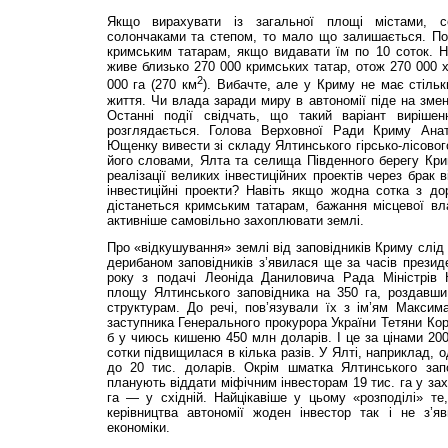
Якщо вирахувати із загальної площі містами, с
солончаками та степом, то мало що залишається. Пор
кримським татарам, якщо видавати їм по 10 соток. Н
живе близько 270 000 кримських татар, отож 270 000 х
2
000 га (270 км
). Вибачте, але у Криму не має стільк
життя. Чи влада заради миру в автономії піде на зме
Останні події свідчать, що такий варіант виріше
розглядається. Голова Верховної Ради Криму Анат
Ющенку вивести зі складу Ялтинського гірсько-лісового
його словами, Ялта та селища Південного берегу Кр
реалізації великих інвестиційних проектів через брак 
інвестиційні проекти? Навіть якщо жодна сотка з дор
дістанеться кримським татарам, бажання місцевої вл
активніше самовільно захоплювати землі.
Про «відкушування» зе­млі від заповідників Криму слід
дерибаном заповідників з’явилася ще за часів презид
року з подачі Леоніда Даниловича Рада Міністрів 
площу Ялтинського заповідника на 350 га, роздавши
структурам. До речі, пов’язували їх з ім’ям Максим
заступника Генерального прокурора України Тетяни Кор
б у чиюсь кишеню 450 млн доларів. І це за цінами 2004
сотки підвищилася в кілька разів. У Ялті, наприклад, 
до 20 тис. доларів. Окрім шматка Ялтинського запо
планують віддати міфічним інвесторам 19 тис. га у зах
га — у східній. Найцікавіше у цьому «розподілі» те
керівництва автономії жоден інвестор так і не з’яв
економіки.