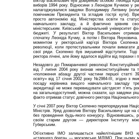
Віктор Васильович був довіреною особою Леоніда Кра
виборів 1994 року. Відносини з Леонідом Кучмою у ре
налагоджувалися завдяки Володимиру Литвину (коли
помічником Президента та згладив гострі кути). Вр
просто автономію від Міністерства освіти та стату
навчального закладу, а й фактично зрівняв св
міністерським. Київський національний університет ф
бюджеті. У результаті Віктор Васильович отримав
спочатку Леоніда Кучму, а потім і Віктора Янукович
моментом у ректорській кар’єрі Віктора Скопенк
революції, коли протестувальники почали вимагати 
свої ряди. Скопенко був змушений відступити. Тоді
ректора лічені, але йому вдалося відійти від поразки і 
Незадовго до Помаранчевої революції Конституційний
від 7 липня 2004 року визнав неконституційним та т
«положення абзацу другої частини першої статті 3
освіту» від 17 січня 2002 року №2984-ІІІ, згідно з як
посаду керівника вищого навчального закладу тре
акредитації не може перевищувати шістдесят п’ять ро
на загальнодоступний, можна сказати, що завдяки рі
факто отримав статус довічного ректора Національного 
У січні 2007 року Віктор Скопенко перепорядкував Наці
Міністрів. Уряд дозволив Віктору Васильовичу ще на с
без проведення будь-якого конкурсу. Відновившись, ре
своїм старим другом — директором Інституту між
Губерським.
Об’єктивно ІМО залишається найелітнішим ВНЗ кр
«старшого брата» — московське МДІМО. При цьому м