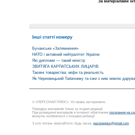
За матеріалами ін
Інші статті номеру
Бучанське «Затемнення»
НАТО і активний нейтралітет України
Які дипломи — такий міністр
ЗВИТЯГА КАРПАТСЬКИХ ЛИЦАРІВ
Таємні товариства: міфи та реальність
Як Черновецький Табачнику та єжи з ним землю дарув
© «ПЕРСОНАЛ ПЛЮС». Усі права застережено.
Передрук матеріалів тільки за згодою редакції.
При розміщенні матеріалів в Інтернет обов’язкове
посилання на са
можуть незбігатися з позицією редакції
З усіх питань звертайтеся, будь ласка,
gazetapplus@gmail.com