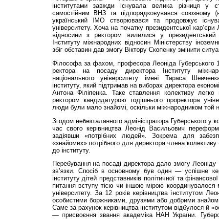
інститутами завжди існувала велика різниця у 
самостійним ВНЗ та підпорядковувався союзному (
український ІМО створювався та продовжує існува
університету. Хоча на початку президентської кар’єри
відносини з ректором вилилися у президентський
Інституту міжнародних відносин Міністерству іноземн
збіг обставин дав змогу Віктору Скопенку змінити ситу
Філософа за фахом, професора Леоніда Губерського 1
ректора на посаду директора Інституту міжнар
національного університету імені Тараса Шевчен
інституту, який підтримав на виборах директора еконо
Антона Філіпенка. Таке ставлення колективу легко 
ректором кандидатурою тодішнього проректора уніве
лю­ди були мало знайомі, оскільки міжнародником той н
Згодом небезталанного адміністратора Губерського у к
час свого керівництва Леонід Васильович переформ
задіявши «потрібних людей». Зокрема для забезп
«знайомих» потрібного для директора члена колективу 
до інституту.
Перебування на посаді директора дало змогу Леоніду 
зв’язки. Спосіб в основному був один — успішне к
інституту дітей представників політичної та фінансово
питання вступу тією чи іншою мірою координувалося м
університету. За 12 років керівництва інститутом Лео
особистими боржниками, друзями або добрими знайом
Саме за рахунок керівництва інститутом відбулося й «
— присвоєння звання академіка НАН України. Губерс