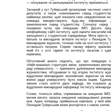
— лінчування та шельмування інституту припиниться.
Загнаний у кут Губерський організував численні «лист
депутатів, а також «хвилювання» серед студентств
найменші зачіпки, щоб показати своє невдоволення інс
команда використовують будь-яку інформацію
занепокоєння серед студентства. Спочатку серед 
поширено чутку про ліквідацію ІМО. Досить прод
неофіційному сайті інституту, щоб оцінити масштаби і
запущеного у студентське середовище. Мета проста — у
батьків та викладачів зв’язати інститут з Леонідом Г
міжнародних відносин, точніше себе на чолі інституту,
останнього патрона. Сприяє такому ефекту зразково-
який б’є з усіх гармат по інституту загалом з єд
керівника.
Об’єктивний аналіз свідчить, що про ліквідацію і
«Найстрашніші» структурні зміни, запропоновані ректо
раді університету, — припинити дублювання міжнародн
журналістики, об’єднавши їх під егідою Інституту жур
відділення міжнародних економічних відносин на еко
вченої ради університету було зовсім іншим. Єдин
зміною стало злиття двох кафедр, які існували 
відділення міжнародної інформації Інституту міжнародн
Схоже, точиться війна, спрямована на знищення ІМО
мечем висить загроза знищення напрацьованої роками
мов. Адже попереду приймальна кампанія, у якій вій
Леонідом Губерським може розгорітися з новою силою.