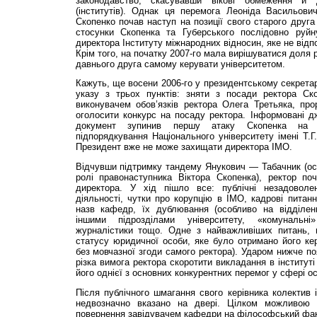
законодавство, скасувавши вікові обмеження й д
(інститутів). Однак ця перемога Леоніда Васильов
Скопенко почав наступ на позиції свого старого друга
стосунки Скопенка та Губерського послідовно руйн
директора Інституту міжнародних відносин, яке не від
Крім того, на початку 2007-го мала вирішуватися доля ре
давнього друга самому керувати університетом.
Кажуть, ще восени 2006-го у президентському секретар
указу з трьох пунктів: зняти з посади ректора Ск
виконувачем обов’язків ректора Олега Третьяка, про
оголосити конкурс на посаду ректора. Інформовані 
документ зупинив першу атаку Скопенка на Г
підпорядкування Національного університету імені Т.Г
Президент вже не може захищати директора ІМО.
Відчувши підтримку тандему Янукович — Табачник (ос
ролі правонаступника Віктора Скопенка), ректор поч
директора. У хід пішло все: публічні незадоволе
діяльності, чутки про корупцію в ІМО, кадрові питанн
назв кафедр, їх дублювання (особливо на відділенн
іншими підрозділами університету, «комунальн
журналістики тощо. Одне з найважливіших питань, 
статусу юридичної особи, яке було отримано його ке
без мовчазної згоди самого ректора). Ударом нижче п
різка вимога ректора скоротити викладання в інститут
його однієї з основних конкурентних перемог у сфері ос
Після публічного шмагання свого керівника колектив і
недвозначно вказано на двері. Цілком можливою 
повернення завідувачем кафедри на філософський фак