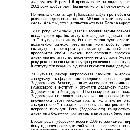
дипломатичній роботі й практично не викладав у Інс
2001 року здобув ранг Надзвичайного та Повноважного 
Не можна сказати, що Губерський забув про небезпек
розмовах відзначають, що до ІМО все ж таки вступали 
селян. Але тих, хто з дитинства «тримав Бога за бород
2004 року, коли закінчувався черговий термін повнов
посаді директора Інституту міжнародних відносин, зг
та Статуту університету, його не можна було обрати
позитивною оцінкою результатів його роботи, од
інституту та ректором університету, останній п
продовжити своїм наказом повноваження професо
директора інституту до досягнення ним 65 років (жовте
року ректор почав підготовку до призначення нового д
Інституту міжнародних відносин висувати кандидатури 
За чутками, ректор запропонував замінити Губерськ
завідувачу кафедри міжнародного права, відо
Задорожному. Вочевидь, таким чином ректор намагався
Губерського в інституті й отримати додаткову підтр
Задорожного та його друзів. При цьому ректор не врах
Задорожний, на словах погодившись на пропозицію рек
висуванням своєї кандидатури, а, коли вкотре різ
засіданні своєї кафедри запропонував підтримати Ле
попросив висунути його (Задорожного) кандидатур
директор з будь-яких причин сам відмовиться балотува
Врешті-решт Губерський восени 2006-го залишився дир
йому вдалося розвинути свій успіх — парламент на по