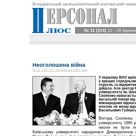
Всеукраїнський загальнополітичний освітянський тижне
№ 11 (214)
22 - 28 берез
Неоголошена війна
№ 11 (214) 22 - 28 березня 2007 року
У першому ВНЗ краї
у кращих середньові
отруєнь та відкритих
дійшла. Але ректор 
університету ім. Ше
Скопенко намагаєть
васальній покорі від
міжнародних відноси
очолює не менш відо
Васильович Губерсь
Віктора Скопенка 
університету 1985 
ніколи не були л
Київському університеті народилася Демократична