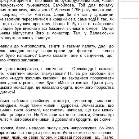
ариці Катерини ІІ. Твір пішов по руках духовних осіб, Авеля
тербурзького губернатора Самойлова. Той для початку
му отцю пику, після чого 9 березня 1796 року запроторив
 фортеці — по- життєво. Сидів би він так у цілковитій
я не зволили переселитися в кращий світ, саме тоді й так, як
А що наступник престолу Павло ІІ був не в найкращих
 ладен був виконати всі бажання вісника її смерті. Однак
нням відпустити його в монастир. Там, у Валаамській
угу «дуже страшну книжку».
авили до митрополита, звідти в таємну палату, далі до
сяк випадок знову запроторили до фортеці — тепер
ам було написано? Важко сказати, але є свідчення, що,
ло «тяжко заплакав»...
и цього імператора, і наступник — Олександр І наказав
е, клопітний монах вгамувався? Ні, за рік свободи він
ретю «надто жахливу книжку», де заходився пророкувати
рез десять років, коли буде «Москва взята». Цього разу
ького монастиря, де наказали сидіти, доки його проро­цтва
вдились!
йська зайняли російську столицю, імператор висловив
ровидцем, якщо такий живий і здоровий. Злякавшись, що
вичаї» тихої обителі, настоятель написав, що цей монах
хіба що через рік. Не бажаючи так довго чекати, Олександр
ня, всім його забезпечивши, й дозволити бродити, де схоче.
торики, Авель невдовзі знову щось напророкував, бо його
ротягом п’ятнадцяти років дуже було схоже на ув’язнення.
енця, який, на свою голову, й справді прозрівав час, Павло