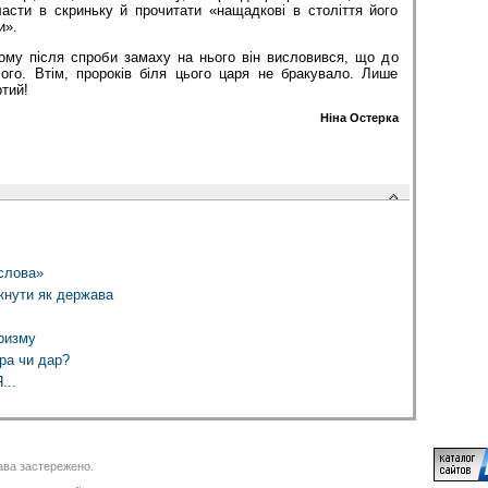
ласти в скриньку й прочитати «нащадкові в століття його
и».
тому після спроби замаху на нього він висловився, що до
чого. Втім, пророків біля цього царя не бракувало. Лише
ртий!
Ніна Остерка
слова»
кнути як держава
ризму
ра чи дар?
...
ва застережено.