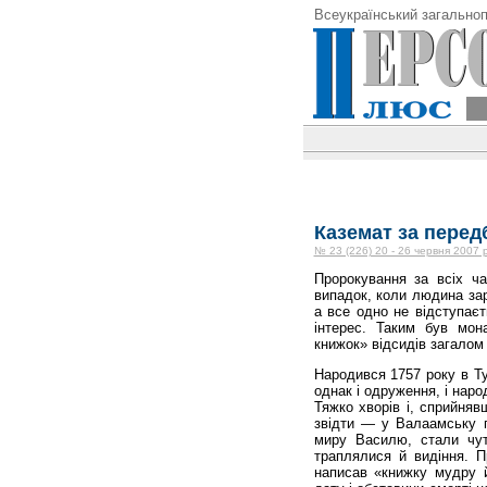
Всеукраїнський загальноп
Каземат за перед
№ 23 (226) 20 - 26 червня 2007 
Пророкування за всіх ча
випадок, коли людина зар
а все одно не відступаєт
інтерес. Таким був мон
книжок» відсидів загалом
Народився 1757 року в Тул
однак і одруження, і наро
Тяжко хворів і, сприйняв
звідти — у Валаамську п
миру Василю, стали чут
траплялися й видіння. П
написав «книжку мудру й