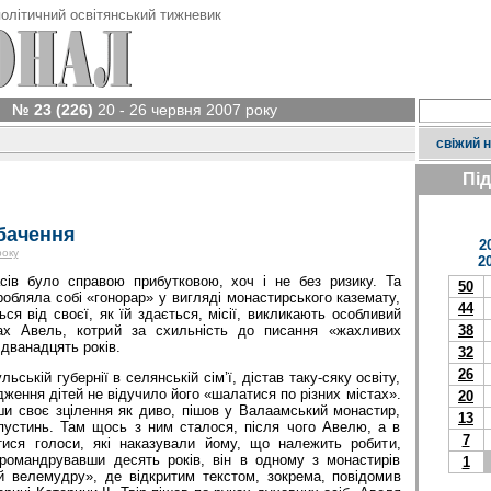
олітичний освітянський тижневик
№ 23 (226)
20 - 26 червня 2007 року
свіжий 
Пі
бачення
2
року
2
сів було справою прибутковою, хоч і не без ризику. Та
50
обляла собі «гонорар» у вигляді монастирського каземату,
44
ься від своєї, як їй здається, місії, викликають особливий
ах Авель, котрий за схильність до писання «жахливих
38
 дванадцять років.
32
26
ьській губернії в селянській сім’ї, дістав таку-сяку освіту,
дження дітей не відучило його «шалатися по різних містах».
20
ши своє зцілення як диво, пішов у Валаамський монастир,
13
устинь. Там щось з ним сталося, після чого Авелю, а в
7
ися голоси, які наказували йому, що належить робити,
романдрувавши десять років, він в одному з монастирів
1
 велемудру», де відкритим текстом, зокрема, повідомив