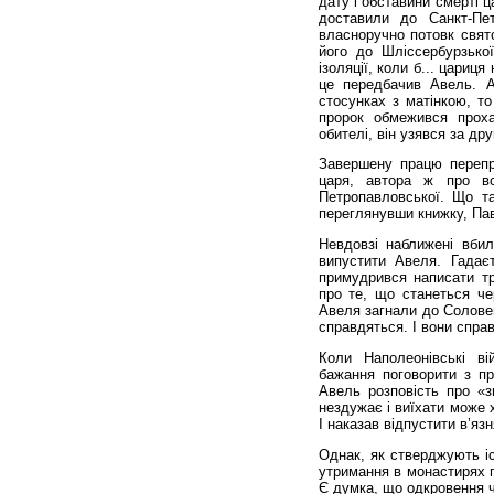
дату і обставини смерті ц
доставили до Санкт-Пе
власноручно потовк свято
його до Шліссербурзької
ізоляції, коли б... цариц
це передбачив Авель. 
стосунках з матінкою, то
пророк обмежився проха
обителі, він узявся за др
Завершену працю перепр
царя, автора ж про в
Петропавловської. Що т
переглянувши книжку, Пав
Невдовзі наближені вбил
випустити Авеля. Гадаєт
примудрився написати т
про те, що станеться че
Авеля загнали до Соловец
справдяться. І вони спра
Коли Наполеонівські ві
бажання поговорити з п
Авель розповість про «з
нездужає і виїхати може 
І наказав відпустити в’яз
Однак, як стверджують іс
утримання в монастирях п
Є думка, що одкровення ч