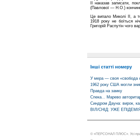
ІІ наказав записати, пок
(Павлової — Н.О.) кончин
Це випало Миколі ІІ, а 
1918 року не боїться ні
Григорій Распутін чого ва
Інші статті номеру
У мера — своя «свобода 
1962 року США могли зни
Правда на замку
Спека... Марево авторита
Синдром Дауна: вирок, ка
ВІЛ/СНІД: УЖЕ ЕПІДЕМІЯ
© «ПЕРСОНАЛ ПЛЮС». Усі пра