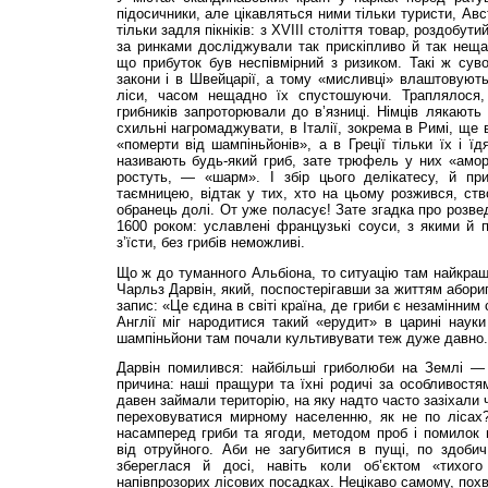
підосичники, але цікавляться ними тільки туристи, Ав
тільки задля пікніків: з ХVІІІ століття товар, роздобути
за ринками досліджували так прискіпливо й так нещ
що прибуток був неспівмірний з ризиком. Такі ж сув
закони і в Швейцарії, а тому «мисливці» влаштовують 
ліси, часом нещадно їх спустошуючи. Траплялося
грибників запроторювали до в’язниці. Німців лякають
схильні нагромаджувати, в Італії, зокрема в Римі, ще 
«померти від шампіньйонів», а в Греції тільки їх і ї
називають будь-який гриб, зате трюфель у них «амор
ростуть, — «шарм». І збір цього делікатесу, й при
таємницею, відтак у тих, хто на цьому розжився, ст
обранець долі. От уже поласує! Зате згадка про розве
1600 роком: уславлені французькі соуси, з якими й 
з’їсти, без грибів неможливі.
Що ж до туманного Альбіона, то ситуацію там найкра
Чарльз Дарвін, який, поспостерігавши за життям абори
запис: «Це єдина в світі країна, де гриби є незамінним
Англії міг народитися такий «ерудит» в царині науки
шампіньйони там почали культивувати теж дуже давно.
Дарвін помилився: найбільші гриболюби на Землі — 
причина: наші пращури та їхні родичі за особливостям
давен займали територію, на яку надто часто зазіхали 
переховуватися мирному населенню, як не по лісах
насамперед гриби та ягоди, методом проб і помилок н
від отруйного. Аби не загубитися в пущі, по здобич
збереглася й досі, навіть коли об’єктом «тихог
напівпрозорих лісових посадках. Нецікаво самому, пох