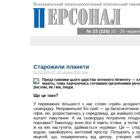
Всеукраїнський загальнополітичний освітянський тижне
№ 23 (226)
20 - 26 червн
Старожили планети
№ 23 (226) 20 - 26 червня 2007 року
Представники цього царства зеленого пігменту — хл
мають, тому харчуючись готовими органічними речо
рослин, як і ми, люди.
Що це таке?
У переважної більшості з нас слово «гриб» асоціює
сковорідку. Неправильно! Бо гриб — це багатоклітинн
гіфів, які, розростаючись у середовищі, де знайшло со
кшталт павутиння. А на сковорідку потрапляє плодов
порхавки? Замолоду вони білі й навіть їстівні, а поті
ж на них наступити, здіймається «курява». Це — спори
водою, завойовують життєвий простір. Потрапить у гр
міцелій, що, поширюючись від центру, утворює ні