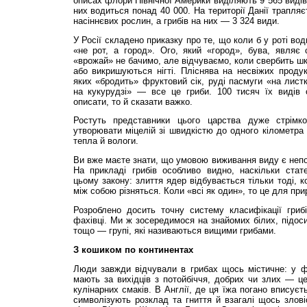
описах флори Північної Америки виділяють 9 565 видів 
них водиться понад 40 000. На території Данії трапляє
насіннєвих рослин, а грибів на них — 3 324 види.
У Росії складено приказку про те, що коли б у роті во
«не рот, а город». Ого, який «город», бува, являє
«врожай» не бачимо, але відчуваємо, коли свербить шкі
або викришуються нігті. Пліснява на несвіжих продук
яких «бродить» фруктовий сік, руді пасмуги «на лист
на кукурудзі» — все це гриби. 100 тисяч їх видів 
описати, то й сказати важко.
Ростуть представники цього царства дуже стрімко
утворювати міцелій зі швидкістю до одного кілометра 
тепла й вологи.
Ви вже маєте знати, що умовою виживання виду є непов
На прикладі грибів особливо видно, наскільки стат
цьому закону: злиття ядер відбувається тільки тоді, к
між собою різняться. Коли «всі як один», то це для при
Розроблено досить точну систему класифікації гри
фахівці. Ми ж зосередимося на знайомих білих, підос
тощо — групі, які називаються вищими грибами.
З кошиком по континентах
Люди завжди відчували в грибах щось містичне: у фо
мають за вихідців з потойбіччя, добрих чи злих — це
кулінарних смаків. В Англії, де ця їжа погано вписуєт
символізують розклад та гниття й взагалі щось зловіс