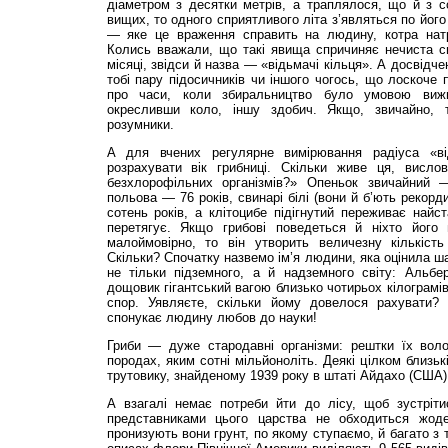
діаметром з десятки метрів, а траплялося, що й з с
вищих, то одного сприятливого літа з’являться по йог
— яке це враження справить на людину, котра нат
Колись вважали, що такі явища спричиняє нечиста си
місяці, звідси й назва — «відьмачі кільця». А досвідч
тобі пару підосичників чи іншого чогось, що лоскоче 
про часи, коли збиральництво було умовою виж
окресливши коло, іншу здобич. Якщо, звичайно, 
розумники.
А для вчених регулярне вимірювання радіуса «ві
розрахувати вік грибниці. Скільки живе ця, висло
безхлорофільних організмів?» Опеньок звичайний
польова — 76 років, свинарі білі (вони й б’ють рекор
сотень років, а клітоцибе підігнутий переживає найс
перетягує. Якщо грибові поведеться й ніхто йог
малоймовірно, то він утворить величезну кількіст
Скільки? Спочатку назвемо ім’я людини, яка оцінила ш
не тільки підземного, а й надземного світу: Альбе
дощовик гігантський вагою близько чотирьох кілограмів
спор. Уявляєте, скільки йому довелося рахувати? 
спонукає людину любов до науки!
Гриби — дуже стародавні організми: рештки їх вол
породах, яким сотні мільйоноліть. Деякі цілком близьк
трутовику, знайденому 1939 року в штаті Айдахо (США),
А взагалі немає потреби йти до лісу, щоб зустріти
представниками цього царства не обходиться жод
пронизують вони грунт, по якому ступаємо, й багато з 