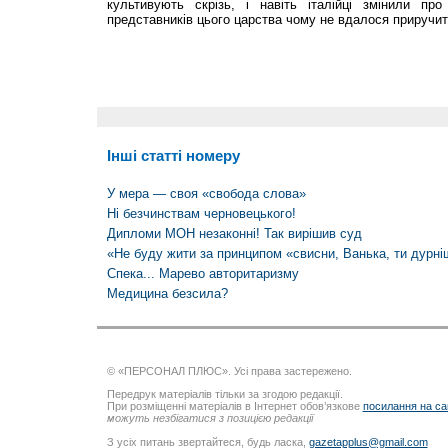
культивують скрізь, і навіть італійці змінили п
представників цього царства чому не вдалося приручи
Інші статті номеру
У мера — своя «свобода слова»
Ні безчинствам черновецького!
Дипломи МОН незаконні! Так вирішив суд
«Не буду жити за принципом «свисни, Ванька, ти дурні
Спека... Марево авторитаризму
Медицина безсила?
© «ПЕРСОНАЛ ПЛЮС». Усі права застережено.
Передрук матеріалів тільки за згодою редакції.
При розміщенні матеріалів в Інтернет обов’язкове
посилання на са
можуть незбігатися з позицією редакції
З усіх питань звертайтеся, будь ласка,
gazetapplus@gmail.com