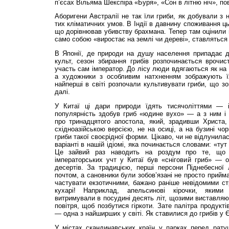
п’єсах Вільяма Шекспіра «Буря», «Сон в літню ніч», по
Аборигени Австралії не так їли гриби, як добували з 
тих кліматичних умов. В Індії в давнину споживання ц
що дорівнював убивству брахмана. Тепер там оцінили 
само собою «виростає на землі чи дереві», ставляться
В Японії, де природи на душу населення припадає 
культ, сезон збирання грибів розпочинається врочис
участь сам імператор. До лісу люди вдягаються як на 
а художники з особливим натхненням зображують їх
найперші в світі розпочали культивувати гриби, що з
далі.
У Китаї ці дари природи їдять тисячоліттями — і 
популярність здобув гриб «юдине вухо» — а з ним і 
про тринадцятого апостола, який, зрадивши Христа, 
східноазійською версією, не на осиці, а на бузині чор
гриби такої своєрідної форми. Цікаво, чи не відлунила
варіанті в нашій ідіомі, яка починається словами: «тут
Це зайвий раз наводить на роздум про те, що с
імператорських учт у Китаї був «сніговий гриб» — 
десертів. За традицією, перші персони Піднебесної
почтом, а сановники були зобов’язані не просто прийма
частувати екзотичними, бажано раніше невідомими с
кухарі! Наприклад, апельсинові кірочки, якими
витримували в посудині десять літ, щозими виставляю
повітря, щоб позбутися гіркоти. Зате палітра продукті
— одна з найширших у світі. Як ставилися до грибів у Є
У містах скандинавських країн у парках перед рат