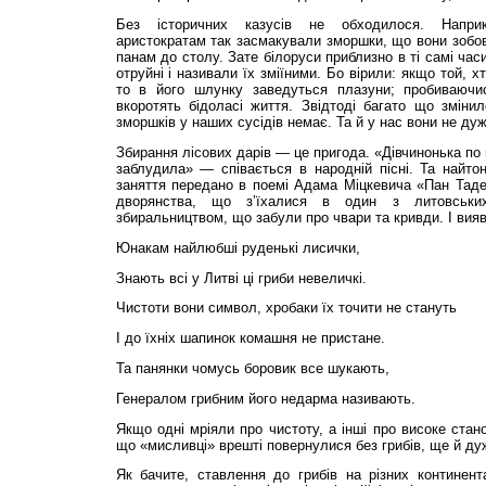
Без історичних казусів не обходилося. Напри
аристократам так засмакували зморшки, що вони зобов’
панам до столу. Зате білоруси приблизно в ті самі час
отруйні і називали їх зміїними. Бо вірили: якщо той, х
то в його шлунку заведуться плазуни; пробиваюч
вкоротять бідоласі життя. Звідтоді багато що зміни
зморшків у наших сусідів немає. Та й у нас вони не дуж
Збирання лісових дарів — це пригода. «Дівчинонька по
заблудила» — співається в народній пісні. Та найто
заняття передано в поемі Адама Міцкевича «Пан Таде
дворянства, що з’їхалися в один з литовських
збиральництвом, що забули про чвари та кривди. І вия
Юнакам найлюбші руденькі лисички,
Знають всі у Литві ці гриби невеличкі.
Чистоти вони символ, хробаки їх точити не стануть
І до їхніх шапинок комашня не пристане.
Та панянки чомусь боровик все шукають,
Генералом грибним його недарма називають.
Якщо одні мріяли про чистоту, а інші про високе стан
що «мисливці» врешті повернулися без грибів, ще й дуж
Як бачите, ставлення до грибів на різних континент