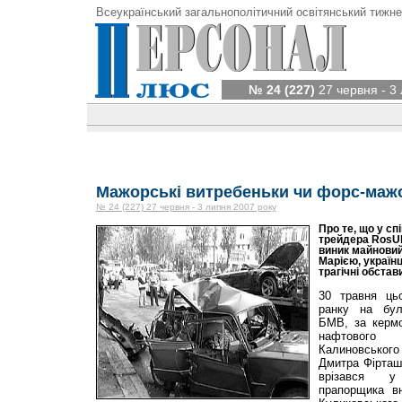
Всеукраїнський загальнополітичний освітянський тижне
№ 24 (227)
27 червня - 3
Мажорські витребеньки чи форс-маж
№ 24 (227) 27 червня - 3 липня 2007 року
Про те, що у с
трейдера RosU
виник майнови
Марією, українці
трагічні обстав
30 травня цьо
ранку на бул
БМВ, за кермо
нафтового
Калиновсько
Дмитра Фірташа
врізався у
прапорщика вн