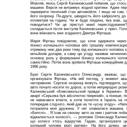
Мовляв, якось Сергій Калиновський побачив, що хтось 
машини. Версія не витримує жодної критики. Адже пер
перевіряти технічний стан автомобіля. І якщо не сам,
його охоронці. По-друге, швидкість його кабріолету до
кілометрів на годину. Чи ж буде людина, яка знає, що
поводитися? Чи це приступ манії переслідування
складається після виступів Калиновських у пресі. Гол
вони вбачають вже згаданого Дмитра Фірташа.
Марія Фірташ повідомляє, що хоче одержати через 
бізнесі колишнього чоловіка або грошову компенсаці
отриману нею два роки тому від колишнього чоловіка к
мільйонів доларів, а саму цю угоду називає нечинною.
основну роль у формуванні бізнесу колишнього чолов
самостійно. Потім вона зробила Фірташа комерційним д
1996 року.
Брат Сергія Калиновського Олександр, вважає, що 
організувати Фірташ. «На мій погляд, у момент ав
несправною. Сергієві охоронці можуть підтвердити, що
авто почало носити по дорозі, а потім неприродно роз
Калиновський «Комсомольской правде в Украине». В
аварії «Серьожа був абсолютно тверезий», а пізніше, пі
не намагався втекти, а хотів полетіти в Ізраїль на л
попередив слідчого, який дав на те «усну згоду». «Нап
потрапила моя дружина. У неї зламалася машина, і
«Бентлі»... Я їхав на своєму авто за нею і раптом поб
відвалюється колесо!», — розповів Олександр Калин
що колесо хтось відкрутив. Гадаю, організувати ц
колишній чоловік моєї матері». На його думку, ц