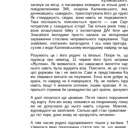
Куликовського
загинув на місці, а пасажирка іномарки за кілька днів 
повідомленнями ЗМІ, охорона Калиновського, як
дочекавшись «швидкої», транспортувала його до однієї 
Як стверджують свідки, вони навіть не поцікавилися
Така поспішність пояснюється просто — сам Серг
потрапляв у скандальні історії. Так кілька років том
вони влаштували бійку з інспектором ДАІ біля цент
Знахабнілі молодики просто напали на міліціоне
зауваження стосовно неправильного паркування. Тоді
знайомих, «питання» залагодили. І ось нова пригода
сухим з води Калиновському-молодшому навряд чи вд
Розуміють це і його родичі та близькі. Попри те, щ
підписці про невиїзд, 11 червня його було затрим
«Жуляни». Як виявилося, він намагався вилетіти чар
нього навіть була відкрита віза. Пояснити, як це ста
цієї держави так і не змогли. Самі ж представники Ка
він збирався виїхати на лікування. Хоча всім добре ві
країні, то навряд чи б повернувся. Ну, не любить Ізр
навіть якщо ті вчинили злочини, іншим країнам. А т
прильоті отримав би громадянство цієї країни, зрозуміл
А далі почалося ще цікавіше. Після такого порушенн
під варту. Але він знову опинився на лікарняному ліжку.
які не допускали до нього навіть слідчих. Мовляв
відповідати на запитання. Скільки цей стан триватиме
до тієї пори, доки знову не «розрулять питання».
А тим часом родичі підозрюваного пішли у ва-банк. Та
з’явилася явно проплачена стаття про те, що аварію