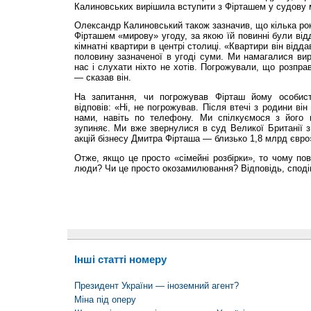
Калиновських вирішила вступити з Фірташем у судову 
Олександр Калиновський також зазначив, що кілька рок
Фірташем «мирову» угоду, за якою їй повинні були від
кімнатні квартири в центрі столиці. «Квартири він відд
половину зазначеної в угоді суми. Ми намагалися ви
нас і слухати ніхто не хотів. Погрожували, що розпра
— сказав він.
На запитання, чи погрожував Фірташ йому особис
відповів: «Ні, не погрожував. Після втечі з родини ві
нами, навіть по телефону. Ми спілкуємося з його 
зупиняє. Ми вже звернулися в суд Великої Британії 
акцій бізнесу Дмитра Фірташа — близько 1,8 млрд євро
Отже, якщо це просто «сімейні розбірки», то чому пов
люди? Чи це просто окозамилювання? Відповідь, споді
Інші статті номеру
Президент України — іноземний агент?
Міна під оперу