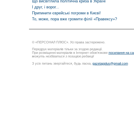
Що висвітлила політична криза в Україні
І друг, і ворог...
Припинити єврейські погроми в Києві!
То, може, пора вже громити філії «Правексу»?
© «ПЕРСОНАЛ ПЛЮС». Усі права застережено.
Передрук матеріалів тільки за згодою редакції.
При розміщенні матеріалів в Інтернет обов’язкове
посилання на са
можуть незбігатися з позицією редакції
З усіх питань звертайтеся, будь ласка,
gazetapplus@gmail.com